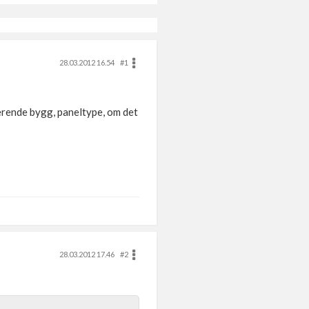
28.03.2012 16.54
#1
sterende bygg, paneltype, om det
28.03.2012 17.46
#2