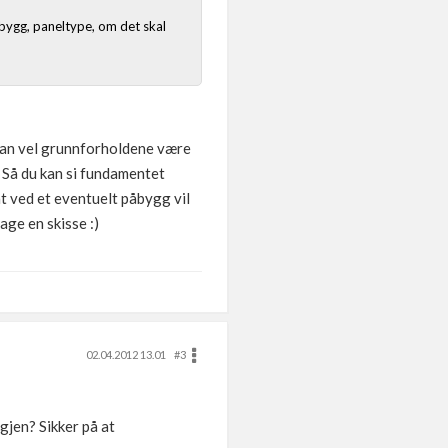
e bygg, paneltype, om det skal
 kan vel grunnforholdene være
. Så du kan si fundamentet
at ved et eventuelt påbygg vil
age en skisse :)
02.04.2012 13.01
#3
igjen? Sikker på at