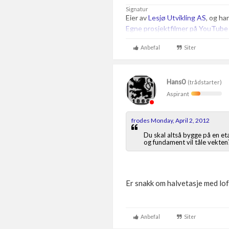
Signatur
Eier av
Lesjø Utvikling AS
, og ha
Egne prosjektfilmer på YouTube
Anbefal
Siter
Hans0
(trådstarter)
Aspirant
frodes Monday, April 2, 2012
Du skal altså bygge på en etas
og fundament vil tåle vekten
Er snakk om halvetasje med lo
Anbefal
Siter