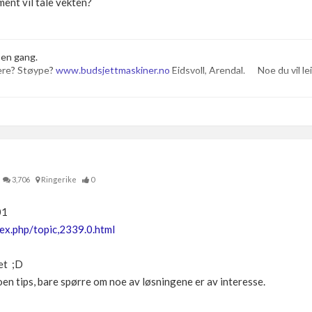
ent vil tåle vekten?
 en gang.
ere? Støype?
www.budsjettmaskiner.no
Eidsvoll, Arendal. Noe du vil leie
3,706
Ringerike
0
01
ex.php/topic,2339.0.html
ret ;D
oen tips, bare spørre om noe av løsningene er av interesse.