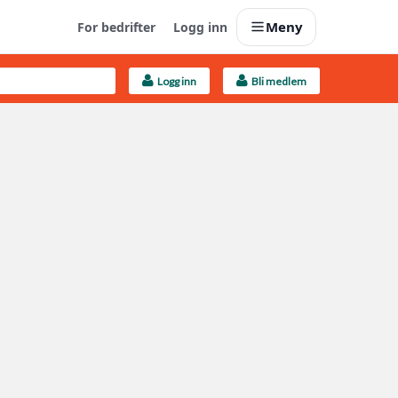
Meny
For bedrifter
Logg inn
Logg inn
Bli medlem
Last opp selv
Ta vare på fargekoder og kvitteringer
Finn håndverkere
Søk blant 9000 bedrifter
Kundeservice
Få svar på det du lurer på
Boligmappa+
Nytt
Få mer ut av Boligmappa