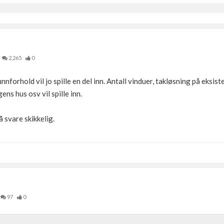
2,265
0
nnforhold vil jo spille en del inn. Antall vinduer, takløsning på eksi
ns hus osv vil spille inn.
 å svare skikkelig.
97
0