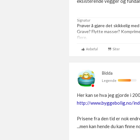
eksisterende vegger og fundam
Signatur
Prøver å gjøre det skikkelig med
Grave? Flytte masser? Komprim
flere.
Anbefal
Siter
Bidda
Legende
Her kan se hva jeg gjorde i 20
http://www.byggebolig.no/ind
Prisene fra den tid er nok end
...men kan hende du kan finne n