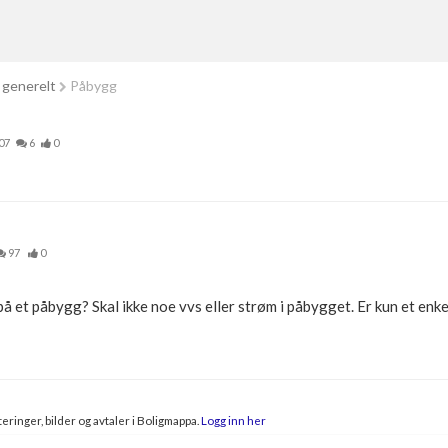
 generelt
Påbygg
07
6
0
97
0
å et påbygg? Skal ikke noe vvs eller strøm i påbygget. Er kun et en
eringer, bilder og avtaler i Boligmappa.
Logg inn her