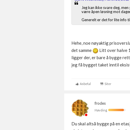
Jeg kan ikke svare deg, men g
være åpen løsning mot dagens 
Generelt er det for lite info ti
Hehe, noe nøyaktig prisoversla
det samme
Litt over halve 
ligger der, er bare å bygge ret
jeg få bygget taket inntil eksi
Anbefal
Siter
frodes
Høvding
Du skal altså bygge på en etasje