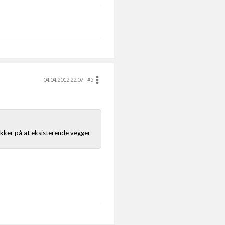
04.04.2012 22.07
#5
 Sikker på at eksisterende vegger