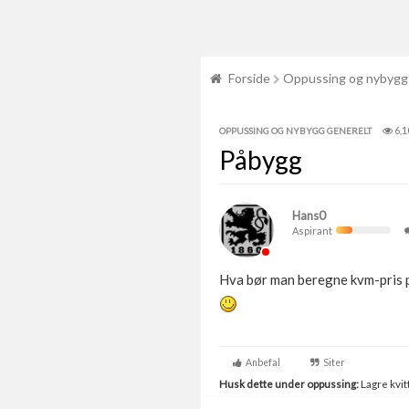
Forside
Oppussing og nybygg
6,1
OPPUSSING OG NYBYGG GENERELT
Påbygg
Hans0
Aspirant
Hva bør man beregne kvm-pris p
Anbefal
Siter
Husk dette under oppussing:
Lagre kvitt