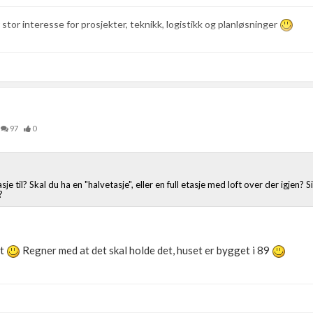
r stor interesse for prosjekter, teknikk, logistikk og planløsninger
97
0
je til? Skal du ha en "halvetasje", eller en full etasje med loft over der igjen?
?
ft
Regner med at det skal holde det, huset er bygget i 89