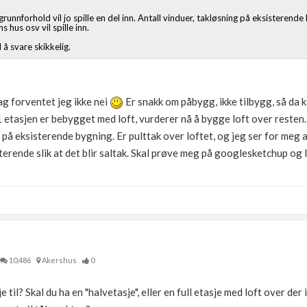
runnforhold vil jo spille en del inn. Antall vinduer, takløsning på eksisterend
hus osv vil spille inn.
l å svare skikkelig.
g forventet jeg ikke nei
Er snakk om påbygg, ikke tilbygg, så da
1 etasjen er bebygget med loft, vurderer nå å bygge loft over resten
t på eksisterende bygning. Er pulttak over loftet, og jeg ser for meg 
sterende slik at det blir saltak. Skal prøve meg på googlesketchup og l
10,486
Akershus
0
 til? Skal du ha en "halvetasje", eller en full etasje med loft over der 