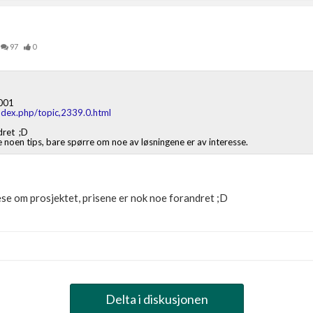
97
0
2001
ndex.php/topic,2339.0.html
dret ;D
e noen tips, bare spørre om noe av løsningene er av interesse.
lese om prosjektet, prisene er nok noe forandret ;D
Delta i diskusjonen