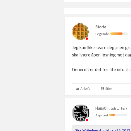
Storfe
Legende
Jeg kan ikke svare deg, men gru
skal være åpen løsning mot dage
Generelt er det for lite info til
Anbefal
Siter
Hans0
(trådstarter)
Aspirant
Storfe Wednesday, March 28, 2012