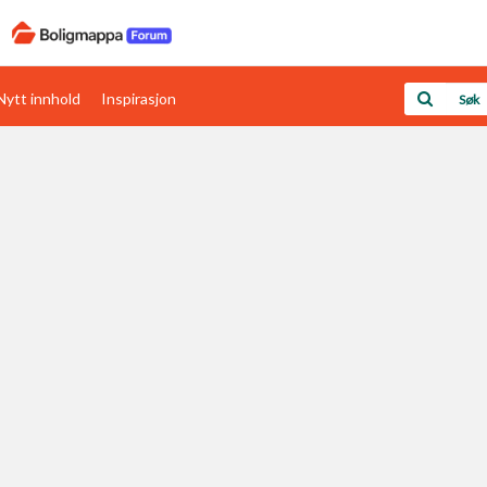
Nytt innhold
Inspirasjon
Boligens papirer
Den enkleste måten å få papirene i orden
rav
Verdi & økonomi
Din største investering
Papirer som mangler
Skaff dokumentasjon som mangler
Kom i gang med Boligmappa
Se din bolig? Klikk her