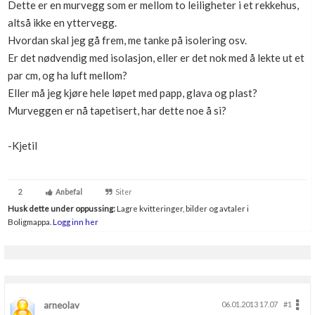
Dette er en murvegg som er mellom to leiligheter i et rekkehus,
Boligmappa+
altså ikke en yttervegg.
Nytt
Få mer ut av Boligmappa
Hvordan skal jeg gå frem, me tanke på isolering osv.
Er det nødvendig med isolasjon, eller er det nok med å lekte ut et
par cm, og ha luft mellom?
Eller må jeg kjøre hele løpet med papp, glava og plast?
Murveggen er nå tapetisert, har dette noe å si?
-Kjetil
2
Anbefal
Siter
Husk dette under oppussing:
Lagre kvitteringer, bilder og avtaler i
Boligmappa.
Logg inn her
arneolav
06.01.2013 17.07
#1