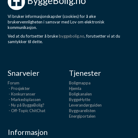
ByggeBolig.no
Vi bruker informasjonskapsler (cookies) for å øke
brukervennligheten i samsvar med Lov om elektronisk
kommunikasjon.
Ved at du fortsetter å bruke
byggebolig.no
, forutsetter vi at du
samtykker til dette.
Snarveier
Tjenester
Forum
Boligmappa
- Prosjekter
Hjemla
- Konkurranser
Boligkanalen
- Markedsplassen
ByggeHytte
- Ny på ByggeBolig?
Leverandørguiden
- Off-Topic ChitChat
Byggvarelisten
Energiportalen
Informasjon