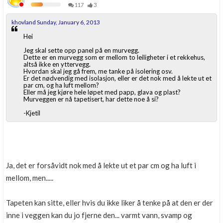
117
3
khovland Sunday, January 6, 2013
Hei
Jeg skal sette opp panel på en murvegg.
Dette er en murvegg som er mellom to leiligheter i et rekkehus,
altså ikke en yttervegg.
Hvordan skal jeg gå frem, me tanke på isolering osv.
Er det nødvendig med isolasjon, eller er det nok med å lekte ut et
par cm, og ha luft mellom?
Eller må jeg kjøre hele løpet med papp, glava og plast?
Murveggen er nå tapetisert, har dette noe å si?
-Kjetil
Ja, det er forsåvidt nok med å lekte ut et par cm og ha luft i
mellom, men.....
Tapeten kan sitte, eller hvis du ikke liker å tenke på at den er der
inne i veggen kan du jo fjerne den... varmt vann, svamp og