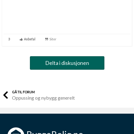
3
Anbefal
Siter
Delta i diskusjonen
GÅ TIL FORUM
Oppussing og nybygg generelt