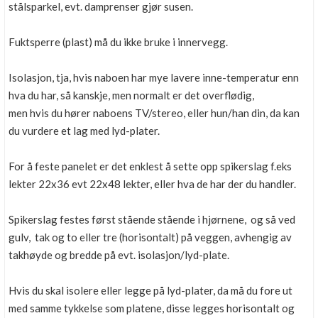
stålsparkel, evt. damprenser gjør susen.
Fuktsperre (plast) må du ikke bruke i innervegg.
Isolasjon, tja, hvis naboen har mye lavere inne-temperatur enn
hva du har, så kanskje, men normalt er det overflødig,
men hvis du hører naboens TV/stereo, eller hun/han din, da kan
du vurdere et lag med lyd-plater.
For å feste panelet er det enklest å sette opp spikerslag f.eks
lekter 22x36 evt 22x48 lekter, eller hva de har der du handler.
Spikerslag festes først stående stående i hjørnene, og så ved
gulv, tak og to eller tre (horisontalt) på veggen, avhengig av
takhøyde og bredde på evt. isolasjon/lyd-plate.
Hvis du skal isolere eller legge på lyd-plater, da må du fore ut
med samme tykkelse som platene, disse legges horisontalt og