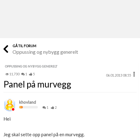
Last opp selv
Ta vare på fargekoder og kvitteringer
Verdi & økonomi
Din største investering
GÅ TIL FORUM
Oppussing og nybygg generelt
Finn håndverkere
Søk blant 9000 bedrifter
OPPUSSING OG NYBYGG GENERELT
11,730
1
5
06.01.2013 08.55
Papirer som mangler
Panel på murvegg
Skaff dokumentasjon som mangler
Kundeservice
khovland
Få svar på det du lurer på
1
2
Hei
Kom i gang med Boligmappa
Se din bolig? Klikk her
Jeg skal sette opp panel på en murvegg.