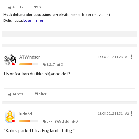
Boligmappa+
Anbefal
Siter
Nytt
Få mer ut av Boligmappa
Husk dette under oppussing:
Lagre kvitteringer, bilder og avtaler i
Boligmappa.
Logg inn her
ATWindsor
18.08.2012 11.23
#1
3,217
0
Hvorfor kan du ikke skjønne det?
Anbefal
Siter
ludo64
18.08.2012 11.31
#2
877
Østfold
0
"Kährs parkett fra England - billig "