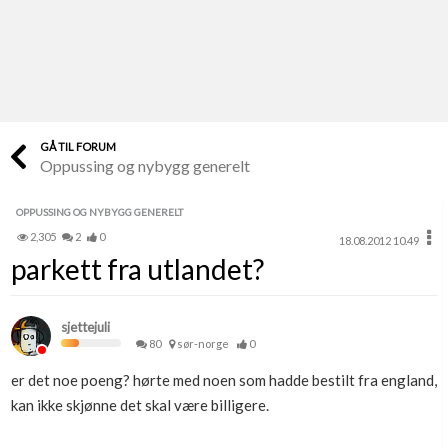
Last opp selv
Ta vare på fargekoder og kvitteringer
Verdi & økonomi
Din største investering
GÅ TIL FORUM
Oppussing og nybygg generelt
Finn håndverkere
Søk blant 9000 bedrifter
OPPUSSING OG NYBYGG GENERELT
2,305
2
0
18.08.2012 10.49
Papirer som mangler
parkett fra utlandet?
Skaff dokumentasjon som mangler
Kundeservice
sjettejuli
Få svar på det du lurer på
80
sør-norge
0
er det noe poeng? hørte med noen som hadde bestilt fra england,
Kom i gang med Boligmappa
kan ikke skjønne det skal være billigere.
Se din bolig? Klikk her