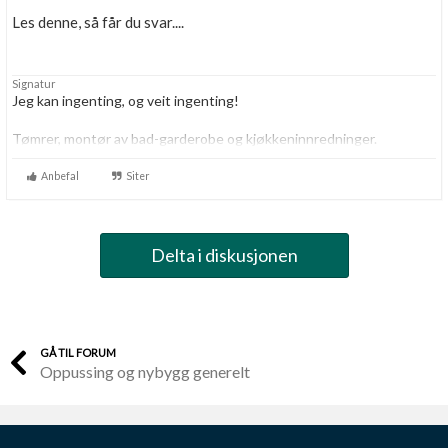
Les denne, så får du svar....
Signatur
Jeg kan ingenting, og veit ingenting!
Tømrer, montør av bad-garderobe og kjøkkeninnredninger.
Anbefal
Siter
Delta i diskusjonen
GÅ TIL FORUM
Oppussing og nybygg generelt