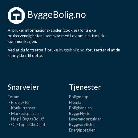
ByggeBolig.no
Vi bruker informasjonskapsler (cookies) for å øke
brukervennligheten i samsvar med Lov om elektronisk
kommunikasjon.
Ved at du fortsetter å bruke
byggebolig.no
, forutsetter vi at du
samtykker til dette.
Snarveier
Tjenester
Forum
Boligmappa
- Prosjekter
Hjemla
- Konkurranser
Boligkanalen
- Markedsplassen
ByggeHytte
- Ny på ByggeBolig?
Leverandørguiden
- Off-Topic ChitChat
Byggvarelisten
Energiportalen