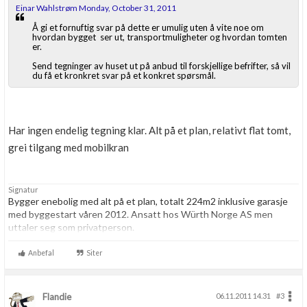
Einar Wahlstrøm Monday, October 31, 2011
Å gi et fornuftig svar på dette er umulig uten å vite noe om
hvordan bygget ser ut, transportmuligheter og hvordan tomten
er.
Send tegninger av huset ut på anbud til forskjellige befrifter, så vil
du få et kronkret svar på et konkret spørsmål.
Har ingen endelig tegning klar. Alt på et plan, relativt flat tomt,
grei tilgang med mobilkran
Signatur
Bygger enebolig med alt på et plan, totalt 224m2 inklusive garasje
med byggestart våren 2012. Ansatt hos Würth Norge AS men
uttaler seg som privatperson.
Anbefal
Siter
Flandie
06.11.2011 14.31
#3