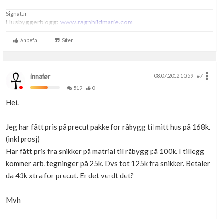
Signatur
Husbyggerblogg:
www.ragnhildmarie.com
Anbefal
Siter
innafør
08.07.2012 10.59
#7
519
0
Hei.
Jeg har fått pris på precut pakke for råbygg til mitt hus på 168k.
(inkl prosj)
Har fått pris fra snikker på matrial til råbygg på 100k. I tillegg
kommer arb. tegninger på 25k. Dvs tot 125k fra snikker. Betaler
da 43k xtra for precut. Er det verdt det?
Mvh