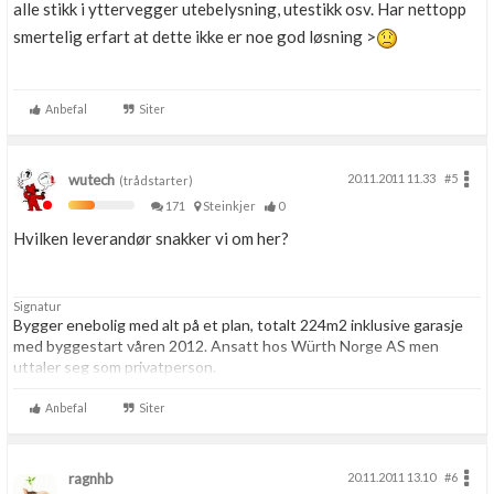
alle stikk i yttervegger utebelysning, utestikk osv. Har nettopp
smertelig erfart at dette ikke er noe god løsning >
Anbefal
Siter
wutech
20.11.2011 11.33
#5
(trådstarter)
171
Steinkjer
0
Hvilken leverandør snakker vi om her?
Signatur
Bygger enebolig med alt på et plan, totalt 224m2 inklusive garasje
med byggestart våren 2012. Ansatt hos Würth Norge AS men
uttaler seg som privatperson.
Anbefal
Siter
ragnhb
20.11.2011 13.10
#6