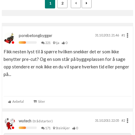
1
2
porebetongbygger
31.10.2011 21.46
#1
221
tja
0
Fikk nesten lyst til å spørre hvilken snekker det er som ikke
benytter pre-cut? Og en som står på byggeplassen for å sage
opp stendere er nok ikke en du vil spare hverken tid eller penger
på...
Anbefal
Siter
wutech
31.10.2011 22.05
#2
(trådstarter)
171
Steinkjer
0