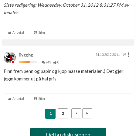
Siste redigering: Wednesday, October 31, 2012 8:31:27 PM av
innafør
Anbefal
Siter
Bygging
31.10.2012 20.11
#9
943
0
Finn frem penn og papir og kjøp masse materialer .) Det gjør
jegm kommer ut på hal pris
Anbefal
Siter
1
2
Delta i diskusjonen