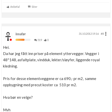
Anbefal
Siter
innafør
31.10.2012 19.16
#8
519
0
Hei.
Da har jeg fått inn priser på element yttervegger. Vegger i
48*148, asfaltplate, vindduk, lekter/sløyfer, liggende royal
kledning.
Pris for desse elementveggene er ca 690,- pr m2, samme
oppbygning med precut koster ca 510 pr m2.
Hva bør en velge?
Mvh