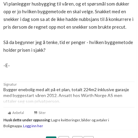
Vi planlegger husbygging til våren, og et spørsmål som dukker
Boligmappa+
opp er jo hvilken byggemetode en skal velge. Snakket med en
Nytt
Få mer ut av Boligmappa
snekker i dag som sa at de ikke hadde nubbsjans til å konkurrere i
pris dersom de regnet opp mot en snekker som brukte precut.
Så da begynner jeg å tenke, tid er penger - hvilken byggemetode
holder prisen i sjakk?
-E-
Signatur
Bygger enebolig med alt på et plan, totalt 224m2 inklusive garasje
med byggestart våren 2012. Ansatt hos Würth Norge AS men
uttaler seg som privatperson.
Anbefal
Siter
Husk dette under oppussing:
Lagre kvitteringer, bilder og avtaler i
Boligmappa.
Logg inn her