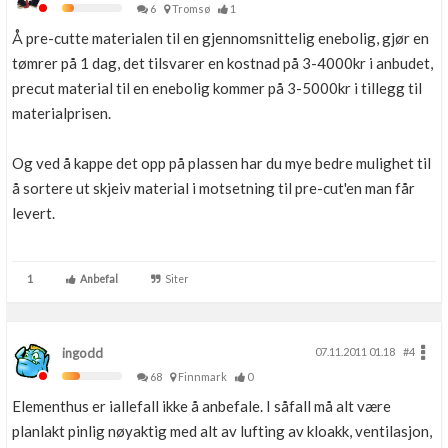
6
Tromsø
1
Å pre-cutte materialen til en gjennomsnittelig enebolig, gjør en
tømrer på 1 dag, det tilsvarer en kostnad på 3-4000kr i anbudet,
precut material til en enebolig kommer på 3-5000kr i tillegg til
materialprisen.
Og ved å kappe det opp på plassen har du mye bedre mulighet til
å sortere ut skjeiv material i motsetning til pre-cut'en man får
levert.
1
Anbefal
Siter
ingodd
07.11.2011 01.18
#4
68
Finnmark
0
Elementhus er iallefall ikke å anbefale. I såfall må alt være
planlakt pinlig nøyaktig med alt av lufting av kloakk, ventilasjon,