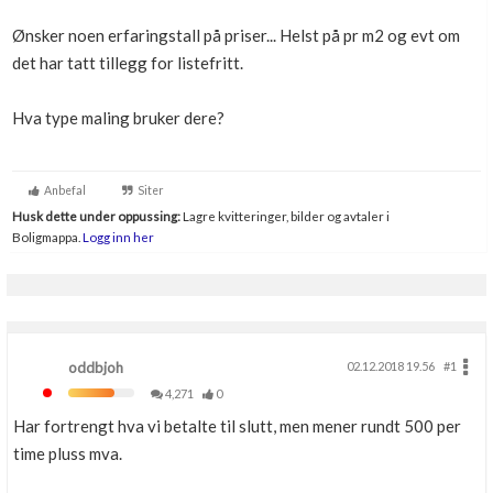
Boligmappa+
Ønsker noen erfaringstall på priser... Helst på pr m2 og evt om
Nytt
Få mer ut av Boligmappa
det har tatt tillegg for listefritt.
Hva type maling bruker dere?
Anbefal
Siter
Husk dette under oppussing:
Lagre kvitteringer, bilder og avtaler i
Boligmappa.
Logg inn her
oddbjoh
02.12.2018 19.56
#1
4,271
0
Har fortrengt hva vi betalte til slutt, men mener rundt 500 per
time pluss mva.