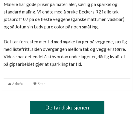
Malere har gode priser på materialer, særlig på sparkel og
standard maling. Vi endte med å bruke Beckers R2 i alle tak,
jotaproff 07 på de fleste veggene (ganske matt, men vaskbar)
og så Jotun sin Lady pure color på noen småting.
Det tar forresten mer tid med mørke farger på veggene, særlig
med listefritt, siden overgangen mellom tak og vegg er større.
Videre har det endel å si hvordan underlaget er, dårlig kvalitet
på gipsarbeidet gjør at sparkling tar tid.
Anbefal
Siter
Delta i diskusjonen