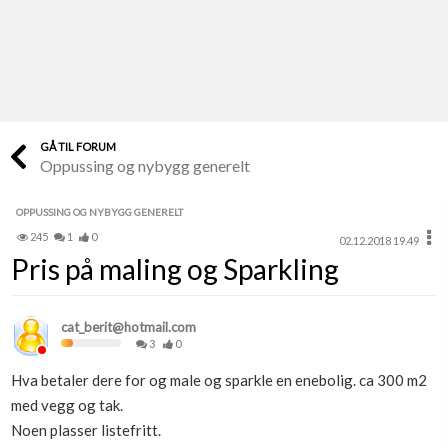
Last opp selv
Ta vare på fargekoder og kvitteringer
Verdi & økonomi
Din største investering
GÅ TIL FORUM
Oppussing og nybygg generelt
Finn håndverkere
Søk blant 9000 bedrifter
OPPUSSING OG NYBYGG GENERELT
245
1
0
02.12.2018 19.49
Papirer som mangler
Pris på maling og Sparkling
Skaff dokumentasjon som mangler
Kundeservice
cat_berit@hotmail.com
Få svar på det du lurer på
3
0
Hva betaler dere for og male og sparkle en enebolig. ca 300 m2
Kom i gang med Boligmappa
med vegg og tak.
Se din bolig? Klikk her
Noen plasser listefritt.