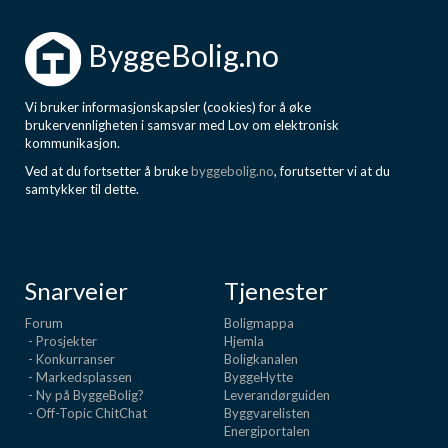
ByggeBolig.no
Vi bruker informasjonskapsler (cookies) for å øke
brukervennligheten i samsvar med Lov om elektronisk
kommunikasjon.
Ved at du fortsetter å bruke
byggebolig.no
, forutsetter vi at du
samtykker til dette.
Snarveier
Tjenester
Forum
Boligmappa
- Prosjekter
Hjemla
- Konkurranser
Boligkanalen
- Markedsplassen
ByggeHytte
- Ny på ByggeBolig?
Leverandørguiden
- Off-Topic ChitChat
Byggvarelisten
Energiportalen