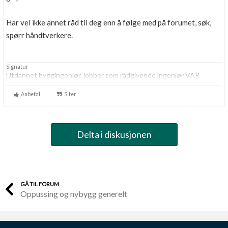
Har vel ikke annet råd til deg enn å følge med på forumet, søk,
spørr håndtverkere.
Signatur
Utdannet byggingeniør, jobber som rådgivende ingeniør VAR
Anbefal
Siter
Delta i diskusjonen
GÅ TIL FORUM
Oppussing og nybygg generelt