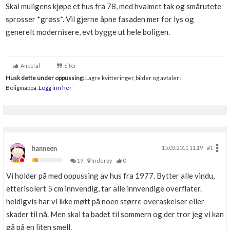
Skal muligens kjøpe et hus fra 78, med hvalmet tak og smårutete
Boligmappa+
sprosser *grøss*. Vil gjerne åpne fasaden mer for lys og
Nytt
Få mer ut av Boligmappa
generelt modernisere, evt bygge ut hele boligen.
Anbefal
Siter
Husk dette under oppussing:
Lagre kvitteringer, bilder og avtaler i
Boligmappa.
Logg inn her
hanneen
15.03.2011 11.19
#1
19
Inderøy
0
Vi holder på med oppussing av hus fra 1977. Bytter alle vindu,
etterisolert 5 cm innvendig, tar alle innvendige overflater.
heldigvis har vi ikke møtt på noen større overaskelser eller
skader til nå. Men skal ta badet til sommern og der tror jeg vi kan
gå på en liten smell.