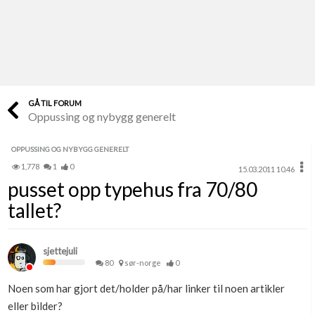
Last opp selv
Ta vare på fargekoder og kvitteringer
Verdi & økonomi
Din største investering
GÅ TIL FORUM
Oppussing og nybygg generelt
Finn håndverkere
Søk blant 9000 bedrifter
OPPUSSING OG NYBYGG GENERELT
1,778
1
0
15.03.2011 10.46
Papirer som mangler
pusset opp typehus fra 70/80
Skaff dokumentasjon som mangler
tallet?
Kundeservice
Få svar på det du lurer på
sjettejuli
80
sør-norge
0
Kom i gang med Boligmappa
Noen som har gjort det/holder på/har linker til noen artikler
Se din bolig? Klikk her
eller bilder?