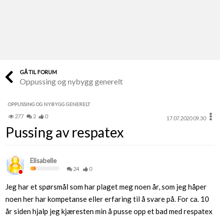
Last opp selv
Ta vare på fargekoder og kvitteringer
Verdi & økonomi
Din største investering
GÅ TIL FORUM
Oppussing og nybygg generelt
Finn håndverkere
Søk blant 9000 bedrifter
OPPUSSING OG NYBYGG GENERELT
277
2
0
17.07.2020 09.30
Papirer som mangler
Pussing av respatex
Skaff dokumentasjon som mangler
Kundeservice
Elisabelle
Få svar på det du lurer på
24
0
Jeg har et spørsmål som har plaget meg noen år, som jeg håper
Kom i gang med Boligmappa
noen her har kompetanse eller erfaring til å svare på. For ca. 10
Se din bolig? Klikk her
år siden hjalp jeg kjæresten min å pusse opp et bad med respatex