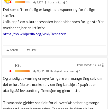
3,277
I huset mitt
0
Det som ofte er farlig er langtids-eksponering for farlige
stoffer.
Usikker på om akkurat respatex inneholder noen farlige stoffer
overhodet, her er litt info:
https://no.wikipedia.org/wiki/Respatex
Anbefal
Siter
HSt
17.07.2020 11.12
#2
39,625
Lillestrøm kommune
0
Og unødig bekymring er mye farligere enn mange ting selv om
det er lurt å bruke maske selv om ting kanskje på papiret er
ufarlig. Så lev sundt og få mosjon og glem dette.
Tilsvarende gjelder spesielt for el-overfølsomhet og mange
andre stråling relaterte saker. For mange år siden ble jeg