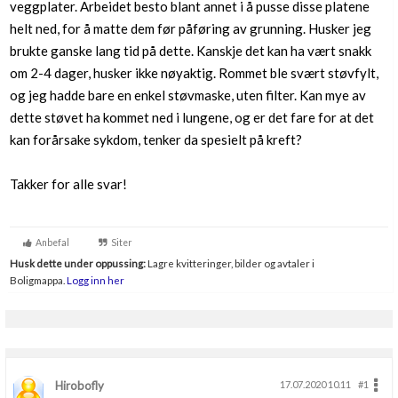
veggplater. Arbeidet besto blant annet i å pusse disse platene
Boligmappa+
helt ned, for å matte dem før påføring av grunning. Husker jeg
Nytt
Få mer ut av Boligmappa
brukte ganske lang tid på dette. Kanskje det kan ha vært snakk
om 2-4 dager, husker ikke nøyaktig. Rommet ble svært støvfylt,
og jeg hadde bare en enkel støvmaske, uten filter. Kan mye av
dette støvet ha kommet ned i lungene, og er det fare for at det
kan forårsake sykdom, tenker da spesielt på kreft?
Takker for alle svar!
Anbefal
Siter
Husk dette under oppussing:
Lagre kvitteringer, bilder og avtaler i
Boligmappa.
Logg inn her
Hirobofly
17.07.2020 10.11
#1