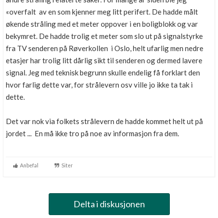
«overfalt av en som kjenner meg litt perifert. De hadde målt
økende stråling med et meter oppover i en boligblokk og var
bekymret. De hadde trolig et meter som slo ut på signalstyrke
fra TV senderen på Røverkollen i Oslo, helt ufarlig men nedre
etasjer har trolig litt dårlig sikt til senderen og dermed lavere
signal. Jeg med teknisk begrunn skulle endelig få forklart den
hvor farlig dette var, for strålevern osv ville jo ikke ta tak i
dette.
Det var nok via folkets strålevern de hadde kommet helt ut på
jordet ... En må ikke tro på noe av informasjon fra dem.
Anbefal
Siter
Delta i diskusjonen