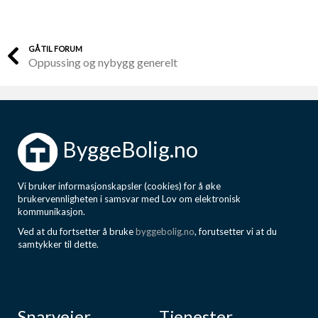
GÅ TIL FORUM
Oppussing og nybygg generelt
ByggeBolig.no
Vi bruker informasjonskapsler (cookies) for å øke
brukervennligheten i samsvar med Lov om elektronisk
kommunikasjon.
Ved at du fortsetter å bruke
byggebolig.no
, forutsetter vi at du
samtykker til dette.
Snarveier
Tjenester