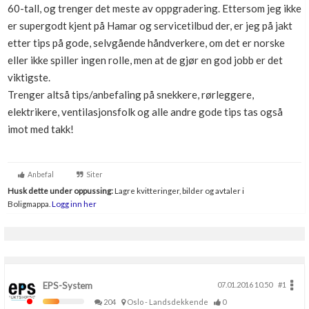
60-tall, og trenger det meste av oppgradering. Ettersom jeg ikke
Boligmappa+
er supergodt kjent på Hamar og servicetilbud der, er jeg på jakt
Nytt
Få mer ut av Boligmappa
etter tips på gode, selvgående håndverkere, om det er norske
eller ikke spiller ingen rolle, men at de gjør en god jobb er det
viktigste.
Trenger altså tips/anbefaling på snekkere, rørleggere,
elektrikere, ventilasjonsfolk og alle andre gode tips tas også
imot med takk!
Anbefal
Siter
Husk dette under oppussing:
Lagre kvitteringer, bilder og avtaler i
Boligmappa.
Logg inn her
EPS-System
07.01.2016 10.50
#1
204
Oslo - Landsdekkende
0