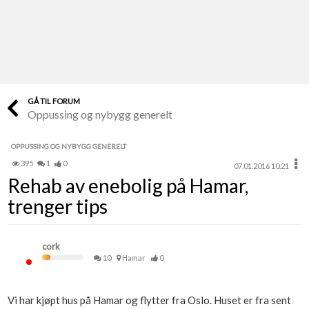
Last opp selv
Ta vare på fargekoder og kvitteringer
Verdi & økonomi
Din største investering
GÅ TIL FORUM
Oppussing og nybygg generelt
Finn håndverkere
Søk blant 9000 bedrifter
OPPUSSING OG NYBYGG GENERELT
395
1
0
07.01.2016 10.21
Papirer som mangler
Rehab av enebolig på Hamar,
Skaff dokumentasjon som mangler
trenger tips
Kundeservice
Få svar på det du lurer på
cork
10
Hamar
0
Kom i gang med Boligmappa
Se din bolig? Klikk her
Vi har kjøpt hus på Hamar og flytter fra Oslo. Huset er fra sent