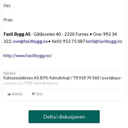
Hei.
Prøv
Fasit Bygg AS
- Gålåsveien 40 - 2320 Furnes • Ove: 992 34
322,
ove@fasitbygg.no
• Ketil: 952 75 087
ketil@fasitbygg.no
http://www.fasitbygg.no/
Signatur
Fuktspesialisten AS (EPS-fuktsikring) /
Tlf 918 74 360 / post@eps-
system.no /
EPS-fuktsikring.no
Anbefal
Siter
Delta i diskusjonen