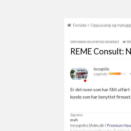
Forside
Oppussing og nybygg
98
OPPUSSING OG NYBYGG GENERELT
REME Consult: N
incognito
Legende
Er det noen som har fått utført
kunde som har benyttet firmaet
Signatur
mvh
Incognito (Adm.dir i
Premium Ha
Selger lavenergihus fra Tyskland.