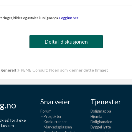
eringer, bilder og avtaler i Boligmappa.
Logg inn her
Delta i diskusjonen
 generelt
REME Consult: Noen som kjenner dette firmaet
Snarveier
Tjenester
g.no
Forum
Boligmappa
- Prosjekter
Hjemla
kies) for å øke
- Konkurranser
Boligkanalen
d Lov om
- Markedsplassen
ByggeHytte