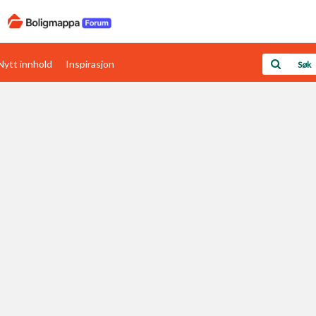
Nytt innhold
Inspirasjon
Boligens papirer
Den enkleste måten å få papirene i orden
rav
Verdi & økonomi
Din største investering
Papirer som mangler
Skaff dokumentasjon som mangler
Kom i gang med Boligmappa
Se din bolig? Klikk her