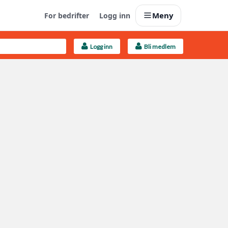
Meny
For bedrifter
Logg inn
Logg inn
Bli medlem
Last opp selv
Ta vare på fargekoder og kvitteringer
Finn håndverkere
Søk blant 9000 bedrifter
Kundeservice
Få svar på det du lurer på
Boligmappa+
Nytt
Få mer ut av Boligmappa