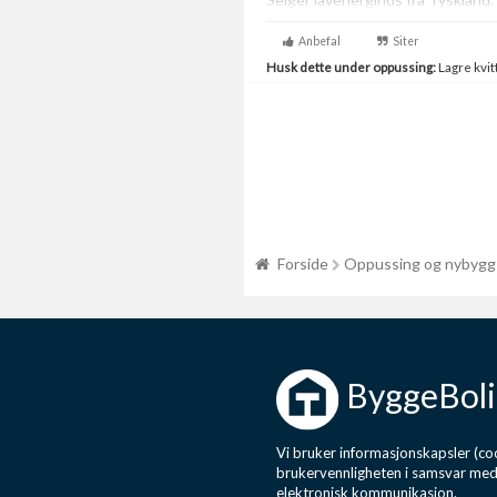
Anbefal
Siter
Husk dette under oppussing:
Lagre kvitt
Forside
Oppussing og nybygg
ByggeBoli
Vi bruker informasjonskapsler (coo
brukervennligheten i samsvar me
elektronisk kommunikasjon.