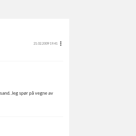
21.02.2009 19.41
nsand. Jeg spør på vegne av