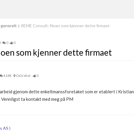
 generelt
REME Consult: Noen som kjenner dette firmaet
0
0
0
oen som kjenner dette firmaet
4,148
Oslo Vest
0
 arbeid gjenom dette enkeltmanssforetaket som er etablert i Kristia
. Vennligst ta kontakt med meg på PM
us AS
)