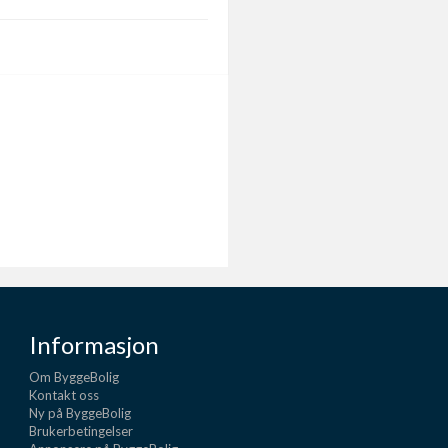
Informasjon
Om ByggeBolig
Kontakt oss
Ny på ByggeBolig
Brukerbetingelser