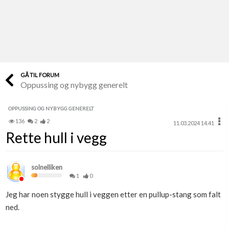
Last opp selv
Ta vare på fargekoder og kvitteringer
Verdi & økonomi
Din største investering
GÅ TIL FORUM
Oppussing og nybygg generelt
Finn håndverkere
Søk blant 9000 bedrifter
OPPUSSING OG NYBYGG GENERELT
136
2
2
11.03.2024 14.41
Papirer som mangler
Rette hull i vegg
Skaff dokumentasjon som mangler
Kundeservice
solnelliken
Få svar på det du lurer på
1
0
Jeg har noen stygge hull i veggen etter en pullup-stang som falt
Kom i gang med Boligmappa
ned.
Se din bolig? Klikk her