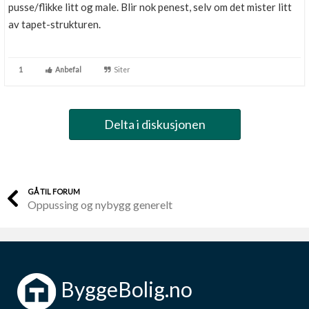
pusse/flikke litt og male. Blir nok penest, selv om det mister litt
av tapet-strukturen.
1
Anbefal
Siter
Delta i diskusjonen
GÅ TIL FORUM
Oppussing og nybygg generelt
ByggeBolig.no