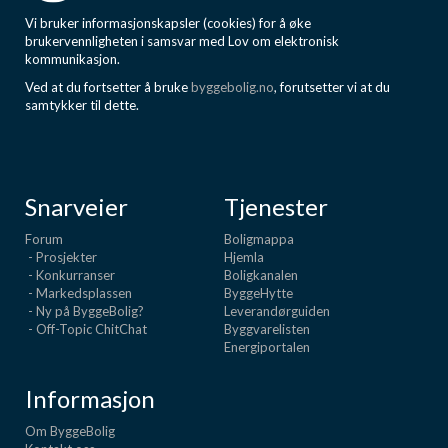
Vi bruker informasjonskapsler (cookies) for å øke
brukervennligheten i samsvar med Lov om elektronisk
kommunikasjon.
Ved at du fortsetter å bruke
byggebolig.no
, forutsetter vi at du
samtykker til dette.
Snarveier
Tjenester
Forum
Boligmappa
- Prosjekter
Hjemla
- Konkurranser
Boligkanalen
- Markedsplassen
ByggeHytte
- Ny på ByggeBolig?
Leverandørguiden
- Off-Topic ChitChat
Byggvarelisten
Energiportalen
Informasjon
Om ByggeBolig