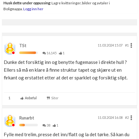
Husk dette under oppussing:
Lagre kvitteringer, bilder og avtaler i
Boligmappa.
Logg inn her
TSt
11.03.2024 15.07
#1
16,145
1
Dunke det forsiktig inn og benytte fugemasse i direkte hull ?
Ellers så må en klare å finne struktur tapet og skjære ut en
firkant og erstattet etter at det er sparklet og forsiktig slipt.
1
Anbefal
Siter
Runarbt
11.03.2024 16.08
#2
38
1
Fylle med trelim, presse det inn/flatt og la det tørke. Så kan du