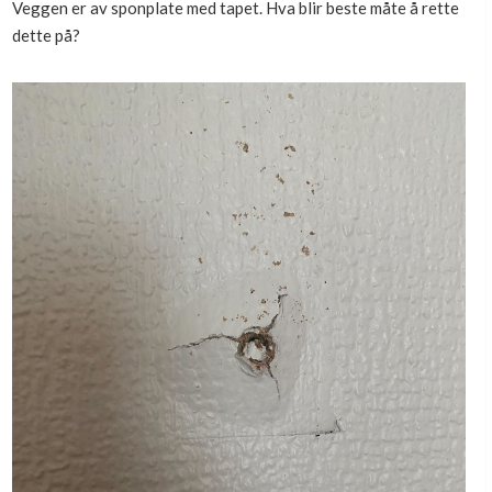
Veggen er av sponplate med tapet. Hva blir beste måte å rette
Boligmappa+
dette på?
Nytt
Få mer ut av Boligmappa