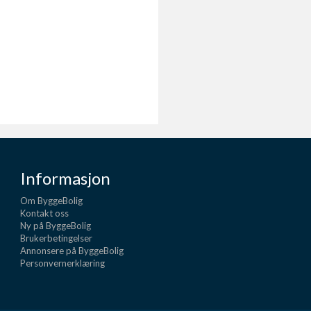
Informasjon
Om ByggeBolig
Kontakt oss
Ny på ByggeBolig
Brukerbetingelser
Annonsere på ByggeBolig
Personvernerklæring