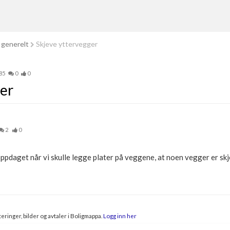
 generelt
Skjeve yttervegger
85
0
0
er
2
0
oppdaget når vi skulle legge plater på veggene, at noen vegger er sk
eringer, bilder og avtaler i Boligmappa.
Logg inn her