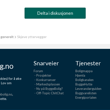
Delta i diskusjonen
 generelt
Skjeve yttervegger
Snarveier
Tjenester
g.no
Forum
Boligmappa
- Prosjekter
Hjemla
kies) for å øke
- Konkurranser
Boligkanalen
d Lov om
- Markedsplassen
ByggeHytte
- Ny på ByggeBolig?
Leverandørguiden
- Off-Topic ChitChat
Byggvarelisten
bolig.no
,
Energiportalen
dette.