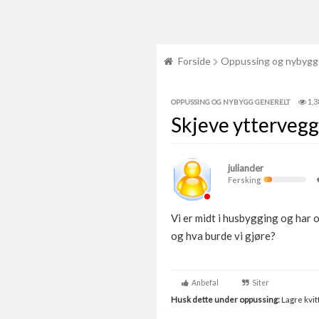
Forside
Oppussing og nybygg
1,3
OPPUSSING OG NYBYGG GENERELT
Skjeve yttervegg
juliander
Fersking
Vi er midt i husbygging og har 
og hva burde vi gjøre?
Anbefal
Siter
Husk dette under oppussing:
Lagre kvitt