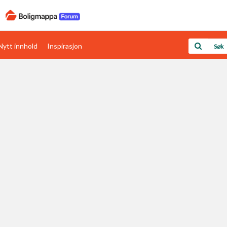
Nytt innhold
Inspirasjon
Boligens papirer
Den enkleste måten å få papirene i orden
rav
Verdi & økonomi
Din største investering
Papirer som mangler
Skaff dokumentasjon som mangler
Kom i gang med Boligmappa
Se din bolig? Klikk her