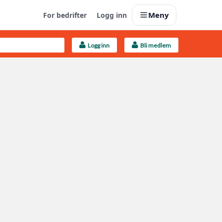
Meny
For bedrifter
Logg inn
Logg inn
Bli medlem
Last opp selv
Ta vare på fargekoder og kvitteringer
Finn håndverkere
Søk blant 9000 bedrifter
Kundeservice
Få svar på det du lurer på
Boligmappa+
Nytt
Få mer ut av Boligmappa