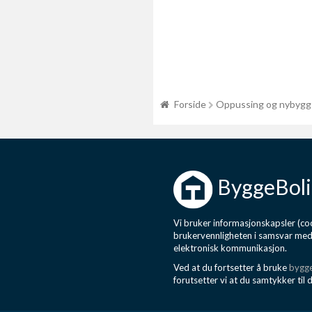
Forside
Oppussing og nybygg
ByggeBoli
Vi bruker informasjonskapsler (coo
brukervennligheten i samsvar me
elektronisk kommunikasjon.
Ved at du fortsetter å bruke
bygge
forutsetter vi at du samtykker til 