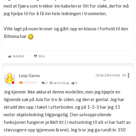
med at fjæra som trekker inn kabelen er litt for slakk, derfor må
jeg hjelpe til for å få inn hele ledningen i trommelen.
Ville lagt på noen kroner og gått opp en klasse i forhold til den
Biltema har
Anbefal
Siter
Loup Garou
03.06.2014 14.46
#2
5
Lørenskog
0
Jeg kjenner ikke akkurat denne modellen, men jeg kjøpte en
lignende sak på Jula for tre år siden, og den er genial. Jeg har
skrudd den opp i taket i ytterboden, og på 1-2-3 har jeg 15
meter skjøteledning tilgjengelig. Den selvopprullende
funksjonen fungerer prikkfritt ( i motsetning til alt vi har hatt av
støvsugere opp igjennom årene). Jeg tror jeg ga rundt kr 350