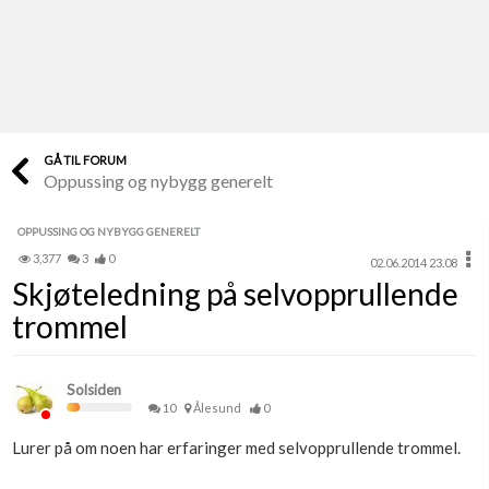
Last opp selv
Ta vare på fargekoder og kvitteringer
Verdi & økonomi
Din største investering
GÅ TIL FORUM
Oppussing og nybygg generelt
Finn håndverkere
Søk blant 9000 bedrifter
OPPUSSING OG NYBYGG GENERELT
3,377
3
0
02.06.2014 23.08
Papirer som mangler
Skjøteledning på selvopprullende
Skaff dokumentasjon som mangler
trommel
Kundeservice
Få svar på det du lurer på
Solsiden
10
Ålesund
0
Kom i gang med Boligmappa
Lurer på om noen har erfaringer med selvopprullende trommel.
Se din bolig? Klikk her