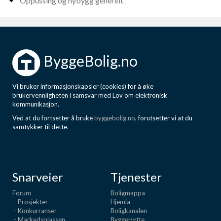
Oppussing og nybygg generelt
ByggeBolig.no
Vi bruker informasjonskapsler (cookies) for å øke
brukervennligheten i samsvar med Lov om elektronisk
kommunikasjon.
Ved at du fortsetter å bruke
byggebolig.no
, forutsetter vi at du
samtykker til dette.
Snarveier
Tjenester
Forum
Boligmappa
- Prosjekter
Hjemla
- Konkurranser
Boligkanalen
- Markedsplassen
ByggeHytte