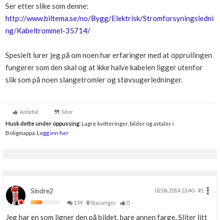
Ser etter slike som denne:
Boligmappa+
http://www.biltema.se/no/Bygg/Elektrisk/Stromforsyningsledni
Nytt
Få mer ut av Boligmappa
ng/Kabeltrommel-35714/
Spesielt lurer jeg på om noen har erfaringer med at opprullingen
fungerer som den skal og at ikke halve kabelen ligger utenfor
slik som på noen slangetromler og støvsugerledninger.
Anbefal
Siter
Husk dette under oppussing:
Lagre kvitteringer, bilder og avtaler i
Boligmappa.
Logg inn her
Sindre2
02.06.2014 23.40
#1
139
Stavanger
0
Jeg har en som ligner den på bildet, bare annen farge. Sliter litt