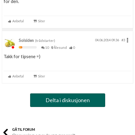
for den.
Anbefal
Siter
Solsiden
04.06.2014 09.36
#3
(trådstarter)
10
Ålesund
0
Takk for tipsene =)
Anbefal
Siter
Delta i diskusjonen
GÅ TIL FORUM