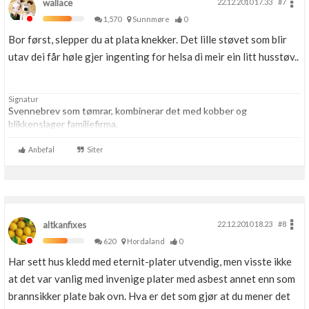
wallace
22.12.2010 17.33
#7
1,570
Sunnmøre
0
Bor først, slepper du at plata knekker. Det lille støvet som blir
utav dei får høle gjer ingenting for helsa di meir ein litt husstøv..
Signatur
Svennebrev som tømrar, kombinerar det med kobber og
blikkenslager familiefirma.
Anbefal
Siter
altkanfixes
22.12.2010 18.23
#8
620
Hordaland
0
Har sett hus kledd med eternit-plater utvendig, men visste ikke
at det var vanlig med invenige plater med asbest annet enn som
brannsikker plate bak ovn. Hva er det som gjør at du mener det