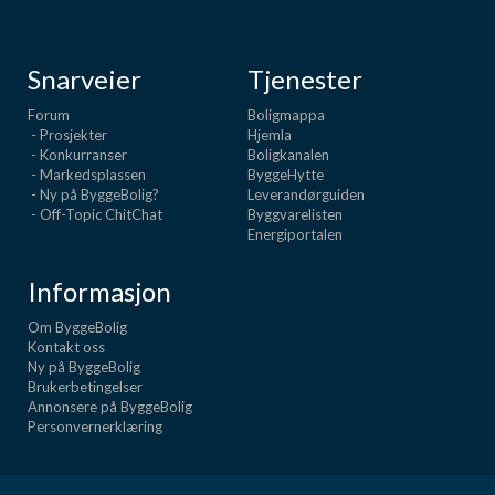
Snarveier
Tjenester
Forum
Boligmappa
- Prosjekter
Hjemla
- Konkurranser
Boligkanalen
- Markedsplassen
ByggeHytte
- Ny på ByggeBolig?
Leverandørguiden
- Off-Topic ChitChat
Byggvarelisten
Energiportalen
Informasjon
Om ByggeBolig
Kontakt oss
Ny på ByggeBolig
Brukerbetingelser
Annonsere på ByggeBolig
Personvernerklæring