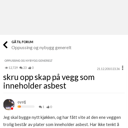
Last opp selv
Ta vare på fargekoder og kvitteringer
Verdi & økonomi
Din største investering
GÅ TIL FORUM
Oppussing og nybygg generelt
Finn håndverkere
Søk blant 9000 bedrifter
OPPUSSING OG NYBYGG GENERELT
12,729
23
0
21.12.2010 23.36
Papirer som mangler
skru opp skap på vegg som
Skaff dokumentasjon som mangler
inneholder asbest
Kundeservice
Få svar på det du lurer på
oystj
1
0
Kom i gang med Boligmappa
Jeg skal bygge nytt kjøkken, og har fått vite at den ene veggen
Se din bolig? Klikk her
trolig består av plater som inneholder asbest. Har ikke tenkt å