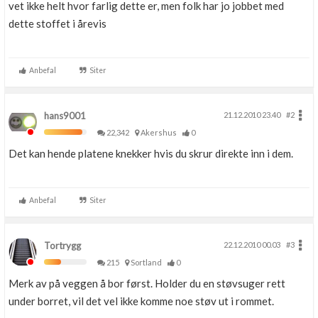
vet ikke helt hvor farlig dette er, men folk har jo jobbet med
dette stoffet i årevis
Anbefal
Siter
hans9001
21.12.2010 23.40
#2
22,342
Akershus
0
Det kan hende platene knekker hvis du skrur direkte inn i dem.
Anbefal
Siter
Tortrygg
22.12.2010 00.03
#3
215
Sortland
0
Merk av på veggen å bor først. Holder du en støvsuger rett
under borret, vil det vel ikke komme noe støv ut i rommet.