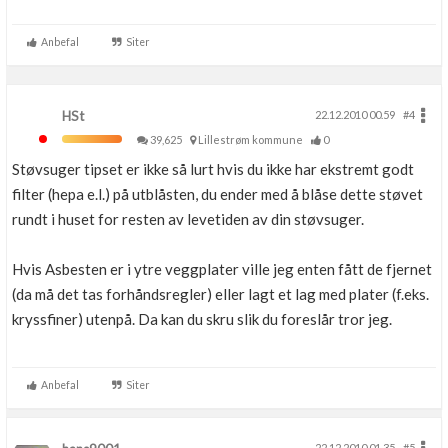
Anbefal
Siter
HSt
22.12.2010 00.59
#4
39,625
Lillestrøm kommune
0
Støvsuger tipset er ikke så lurt hvis du ikke har ekstremt godt
filter (hepa e.l.) på utblåsten, du ender med å blåse dette støvet
rundt i huset for resten av levetiden av din støvsuger.
Hvis Asbesten er i ytre veggplater ville jeg enten fått de fjernet
(da må det tas forhåndsregler) eller lagt et lag med plater (f.eks.
kryssfiner) utenpå. Da kan du skru slik du foreslår tror jeg.
Anbefal
Siter
22.12.2010 01.35
#5