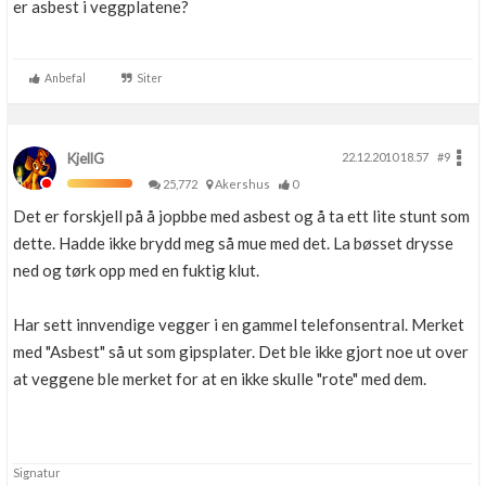
er asbest i veggplatene?
Anbefal
Siter
KjellG
22.12.2010 18.57
#9
25,772
Akershus
0
Det er forskjell på å jopbbe med asbest og å ta ett lite stunt som
dette. Hadde ikke brydd meg så mue med det. La bøsset drysse
ned og tørk opp med en fuktig klut.
Har sett innvendige vegger i en gammel telefonsentral. Merket
med "Asbest" så ut som gipsplater. Det ble ikke gjort noe ut over
at veggene ble merket for at en ikke skulle "rote" med dem.
Signatur