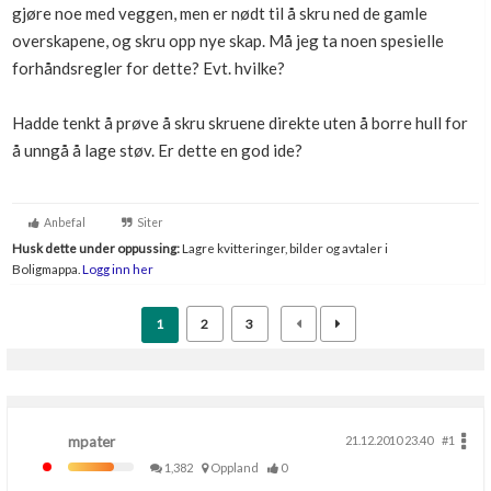
gjøre noe med veggen, men er nødt til å skru ned de gamle
Boligmappa+
overskapene, og skru opp nye skap. Må jeg ta noen spesielle
Nytt
Få mer ut av Boligmappa
forhåndsregler for dette? Evt. hvilke?
Hadde tenkt å prøve å skru skruene direkte uten å borre hull for
å unngå å lage støv. Er dette en god ide?
Anbefal
Siter
Husk dette under oppussing:
Lagre kvitteringer, bilder og avtaler i
Boligmappa.
Logg inn her
1
2
3
mpater
21.12.2010 23.40
#1
1,382
Oppland
0