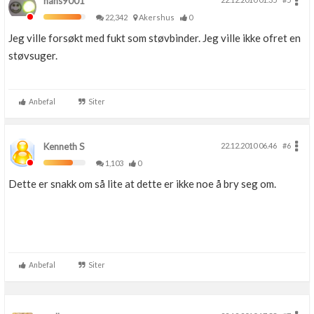
hans9001
22,342
Akershus
0
Jeg ville forsøkt med fukt som støvbinder. Jeg ville ikke ofret en
støvsuger.
Anbefal
Siter
Kenneth S
22.12.2010 06.46
#6
1,103
0
Dette er snakk om så lite at dette er ikke noe å bry seg om.
Anbefal
Siter