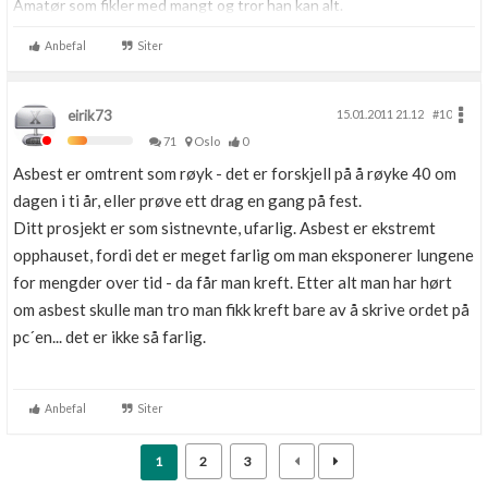
Amatør som fikler med mangt og tror han kan alt.
Anbefal
Siter
eirik73
15.01.2011 21.12
#10
71
Oslo
0
Asbest er omtrent som røyk - det er forskjell på å røyke 40 om
dagen i ti år, eller prøve ett drag en gang på fest.
Ditt prosjekt er som sistnevnte, ufarlig. Asbest er ekstremt
opphauset, fordi det er meget farlig om man eksponerer lungene
for mengder over tid - da får man kreft. Etter alt man har hørt
om asbest skulle man tro man fikk kreft bare av å skrive ordet på
pc´en... det er ikke så farlig.
Anbefal
Siter
1
2
3