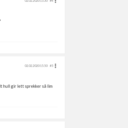
02.02.2020 15.30
#4
?
02.02.2020 15.50
#5
hull gir lett sprekker så lim