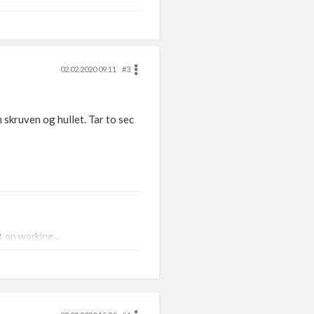
02.02.2020 09.11
#3
m skruven og hullet. Tar to sec
 on working...