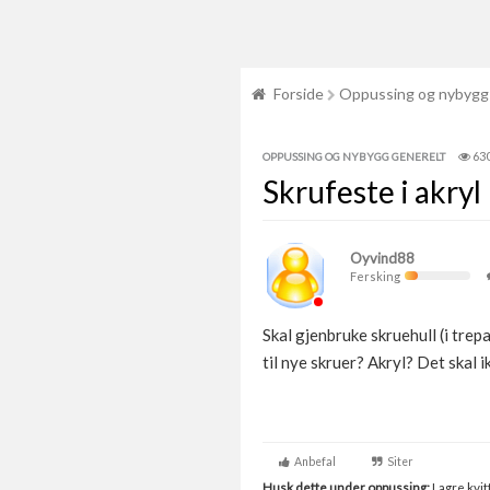
Forside
Oppussing og nybygg
63
OPPUSSING OG NYBYGG GENERELT
Skrufeste i akryl
Oyvind88
Fersking
Skal gjenbruke skruehull (i trep
til nye skruer? Akryl? Det skal 
Anbefal
Siter
Husk dette under oppussing:
Lagre kvitt