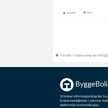
Anbefal
Siter
Forside
Oppussing og nybygg
ByggeBoli
Vi bruker informasjonskapsler (coo
brukervennligheten i samsvar me
elektronisk kommunikasjon.