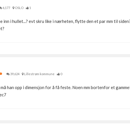
6,177
OSLO
1
 inn i hullet...? evt skru like i nærheten, flytte den et par mm til siden
et?
39,624
Lillestrøm kommune
0
 må han opp i dimensjon for å få feste. Noen mm bortenfor et gammelt 
Tec7