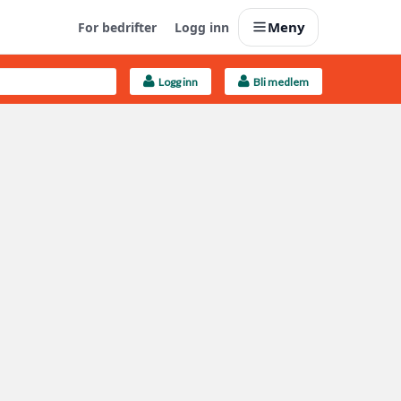
Meny
For bedrifter
Logg inn
Logg inn
Bli medlem
Last opp selv
Ta vare på fargekoder og kvitteringer
Finn håndverkere
Søk blant 9000 bedrifter
Kundeservice
Få svar på det du lurer på
Boligmappa+
Nytt
Få mer ut av Boligmappa