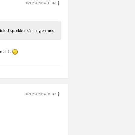
02.02.2020 16.00
#6
r lett sprekker så lim igjen med
et litt
02.02.2020 16.05
#7