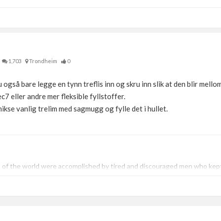
1,703
Trondheim
0
u også bare legge en tynn treflis inn og skru inn slik at den blir mello
c7 eller andre mer fleksible fyllstoffer.
mikse vanlig trelim med sagmugg og fylle det i hullet.
of the world were accomplished by tired and discouraged men who kept