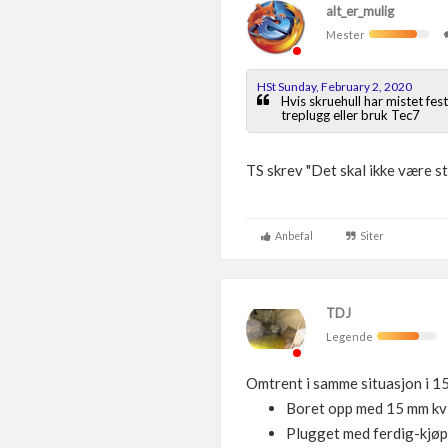
alt_er_mulig
Mester
HSt Sunday, February 2, 2020
Hvis skruehull har mistet fes
treplugg eller bruk Tec7
TS skrev "
Det skal ikke være st
Anbefal
Siter
TDJ
Legende
Omtrent i samme situasjon i 1
Boret opp med 15 mm kvis
Plugget med ferdig-kjøpt