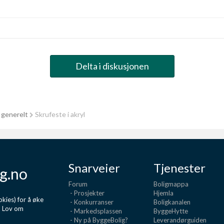
Delta i diskusjonen
 generelt
Skrufeste i akryl
Snarveier
Tjenester
g.no
Forum
Boligmappa
- Prosjekter
Hjemla
kies) for å øke
- Konkurranser
Boligkanalen
d Lov om
- Markedsplassen
ByggeHytte
- Ny på ByggeBolig?
Leverandørguiden