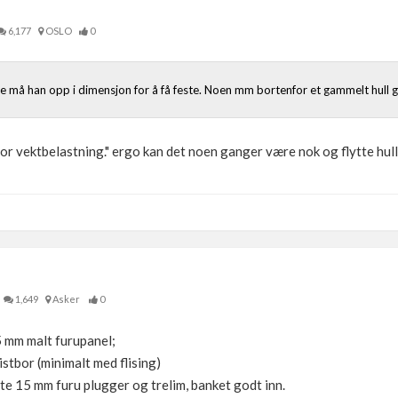
6,177
OSLO
0
te må han opp i dimensjon for å få feste. Noen mm bortenfor et gammelt hull gi
or vektbelastning." ergo kan det noen ganger være nok og flytte hull
1,649
Asker
0
5 mm malt furupanel;
tbor (minimalt med flising)
e 15 mm furu plugger og trelim, banket godt inn.