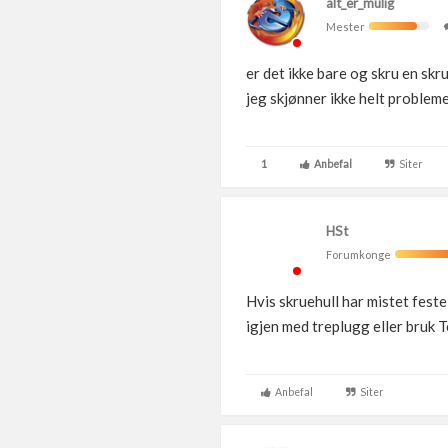
alt_er_mulig
Mester
er det ikke bare og skru en skrue
jeg skjønner ikke helt problem
1
Anbefal
Siter
HSt
Forumkonge
Hvis skruehull har mistet feste
igjen med treplugg eller bruk 
Anbefal
Siter