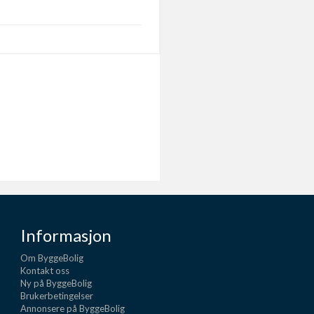
Informasjon
Om ByggeBolig
Kontakt oss
Ny på ByggeBolig
Brukerbetingelser
Annonsere på ByggeBolig