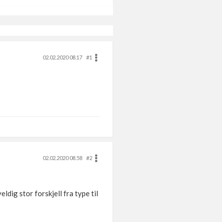
02.02.2020 08.17
#1
02.02.2020 08.58
#2
ldig stor forskjell fra type til