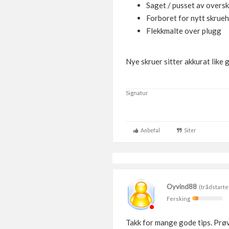
Saget / pusset av oversk
Forboret for nytt skruehu
Flekkmalte over plugg
Nye skruer sitter akkurat like 
Signatur
Anbefal
Siter
Oyvind88
(trådstarte
Fersking
Takk for mange gode tips. Prø