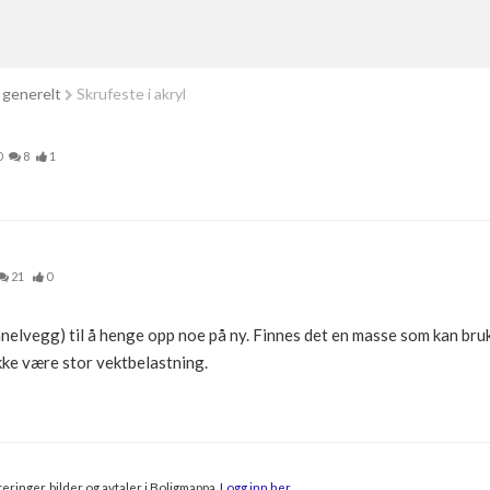
 generelt
Skrufeste i akryl
0
8
1
21
0
anelvegg) til å henge opp noe på ny. Finnes det en masse som kan bruk
ikke være stor vektbelastning.
eringer, bilder og avtaler i Boligmappa.
Logg inn her