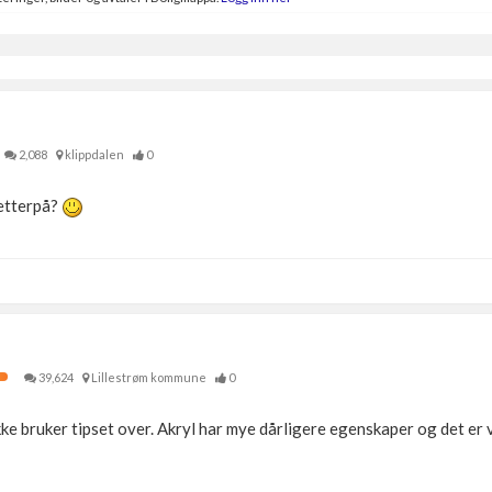
2,088
klippdalen
0
 etterpå?
39,624
Lillestrøm kommune
0
 ikke bruker tipset over. Akryl har mye dårligere egenskaper og det er ve