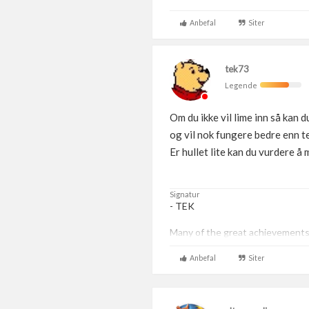
Anbefal
Siter
tek73
Legende
Om du ikke vil lime inn så kan d
og vil nok fungere bedre enn te
Er hullet lite kan du vurdere å 
Signatur
- TEK
Many of the great achievements 
Anbefal
Siter