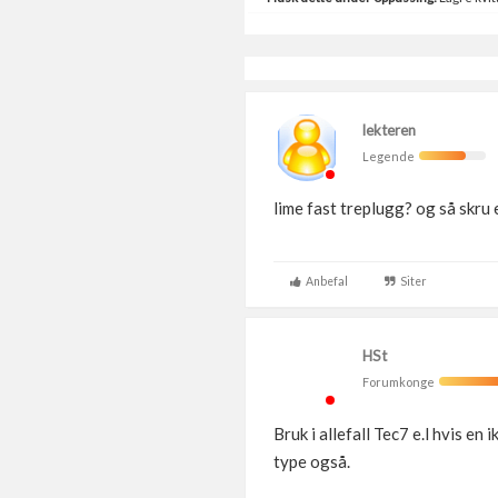
lekteren
Legende
lime fast treplugg? og så skru
Anbefal
Siter
HSt
Forumkonge
Bruk i allefall Tec7 e.l hvis en
type også.