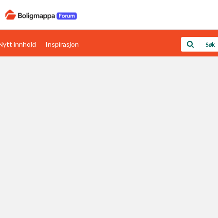
Nytt innhold
Inspirasjon
Boligens papirer
Den enkleste måten å få papirene i orden
rav
Verdi & økonomi
Din største investering
Papirer som mangler
Skaff dokumentasjon som mangler
Kom i gang med Boligmappa
Se din bolig? Klikk her