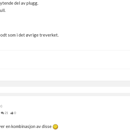
ytende del av plugg.
ll.
godt som i det øvrige treverket.
r)
21
0
ver en kombinasjon av disse