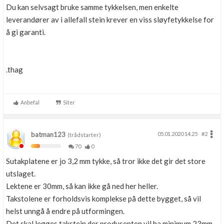
Du kan selvsagt bruke samme tykkelsen, men enkelte
leverandører av i allefall stein krever en viss sløyfetykkelse for
å gi garanti.
.thag
Anbefal
Siter
batman123
05.01.2020 14.25
#2
(trådstarter)
70
0
Sutakplatene er jo 3,2 mm tykke, så tror ikke det gir det store
utslaget.
Lektene er 30mm, så kan ikke gå ned her heller.
Takstolene er forholdsvis komplekse på dette bygget, så vil
helst unngå å endre på utformingen.
Det skal legges takstein der produsenten vil ha minimum 23mm