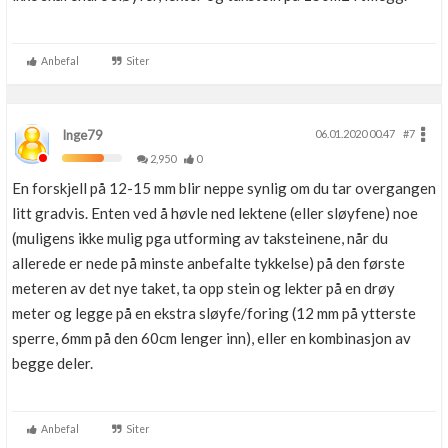
Anbefal
Siter
Inge79
06.01.2020 00.47
#7
2,950
0
En forskjell på 12-15 mm blir neppe synlig om du tar overgangen
litt gradvis. Enten ved å høvle ned lektene (eller sløyfene) noe
(muligens ikke mulig pga utforming av taksteinene, når du
allerede er nede på minste anbefalte tykkelse) på den første
meteren av det nye taket, ta opp stein og lekter på en drøy
meter og legge på en ekstra sløyfe/foring (12 mm på ytterste
sperre, 6mm på den 60cm lenger inn), eller en kombinasjon av
begge deler.
Anbefal
Siter