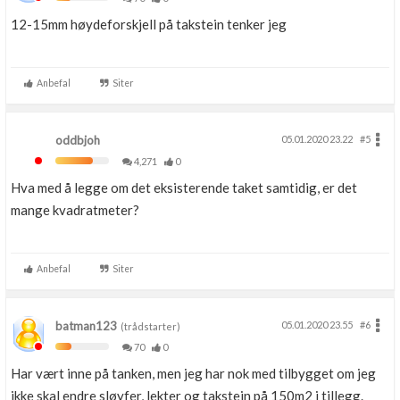
12-15mm høydeforskjell på takstein tenker jeg
Anbefal
Siter
oddbjoh
05.01.2020 23.22
#5
4,271
0
Hva med å legge om det eksisterende taket samtidig, er det
mange kvadratmeter?
Anbefal
Siter
batman123
05.01.2020 23.55
#6
(trådstarter)
70
0
Har vært inne på tanken, men jeg har nok med tilbygget om jeg
ikke skal endre sløyfer, lekter og takstein på 150m2 i tillegg.