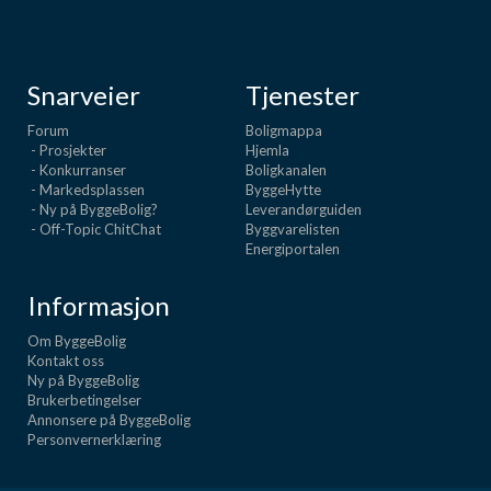
Snarveier
Tjenester
Forum
Boligmappa
- Prosjekter
Hjemla
- Konkurranser
Boligkanalen
- Markedsplassen
ByggeHytte
- Ny på ByggeBolig?
Leverandørguiden
- Off-Topic ChitChat
Byggvarelisten
Energiportalen
Informasjon
Om ByggeBolig
Kontakt oss
Ny på ByggeBolig
Brukerbetingelser
Annonsere på ByggeBolig
Personvernerklæring