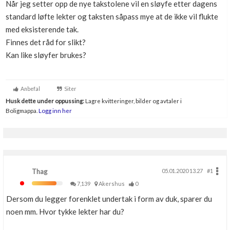
Når jeg setter opp de nye takstolene vil en sløyfe etter dagens
Boligmappa+
standard løfte lekter og taksten såpass mye at de ikke vil flukte
Nytt
Få mer ut av Boligmappa
med eksisterende tak.
Finnes det råd for slikt?
Kan like sløyfer brukes?
Anbefal
Siter
Husk dette under oppussing:
Lagre kvitteringer, bilder og avtaler i
Boligmappa.
Logg inn her
Thag
05.01.2020 13.27
#1
7,139
Akershus
0
Dersom du legger forenklet undertak i form av duk, sparer du
noen mm. Hvor tykke lekter har du?