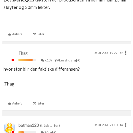
sløyfer og 30mm lekter.
Anbefal
Siter
Thag
05.01.2020 19.29
#3
7,139
Akershus
0
hvor stor blir den faktiske differansen?
.Thag
Anbefal
Siter
batman123
05.01.2020 21.10
#4
(trådstarter)
70
0