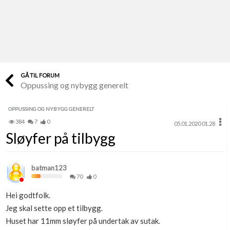
Last opp selv
Ta vare på fargekoder og kvitteringer
Verdi & økonomi
Din største investering
GÅ TIL FORUM
Oppussing og nybygg generelt
Finn håndverkere
Søk blant 9000 bedrifter
OPPUSSING OG NYBYGG GENERELT
384
7
0
05.01.2020 01.28
Papirer som mangler
Sløyfer på tilbygg
Skaff dokumentasjon som mangler
Kundeservice
batman123
Få svar på det du lurer på
70
0
Hei godtfolk.
Kom i gang med Boligmappa
Jeg skal sette opp et tilbygg.
Se din bolig? Klikk her
Huset har 11mm sløyfer på undertak av sutak.