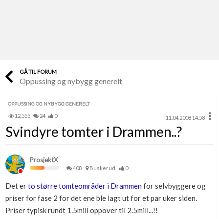
Last opp selv
Ta vare på fargekoder og kvitteringer
Verdi & økonomi
Din største investering
GÅ TIL FORUM
Oppussing og nybygg generelt
Finn håndverkere
Søk blant 9000 bedrifter
OPPUSSING OG NYBYGG GENERELT
12,555
24
0
11.04.2008 14.58
Papirer som mangler
Svindyre tomter i Drammen..?
Skaff dokumentasjon som mangler
Kundeservice
ProsjektX
Få svar på det du lurer på
408
Buskerud
0
Det er
to større tomteområder i Drammen
for selvbyggere og
Kom i gang med Boligmappa
priser for fase 2 for det ene ble lagt ut for et par uker siden.
Se din bolig? Klikk her
Priser typisk rundt 1.5mill oppover til 2.5mill...!!