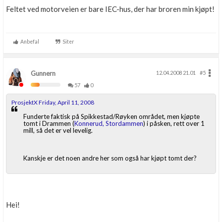
Feltet ved motorveien er bare IEC-hus, der har broren min kjøpt!
Anbefal
Siter
Gunnern
12.04.2008 21.01
#5
57
0
ProsjektX Friday, April 11, 2008
Funderte faktisk på Spikkestad/Røyken området, men kjøpte
tomt i Drammen (
Konnerud, Stordammen
) i påsken, rett over 1
mill, så det er vel levelig.
Kanskje er det noen andre her som også har kjøpt tomt der?
Hei!