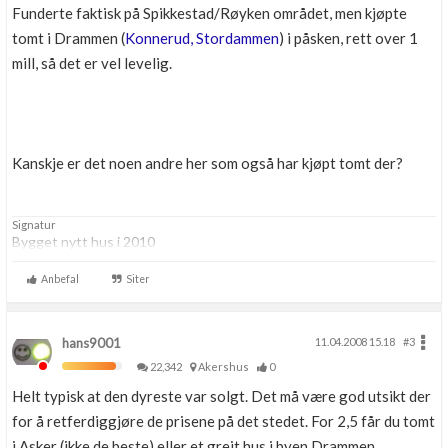
Funderte faktisk på Spikkestad/Røyken området, men kjøpte
tomt i Drammen (
Konnerud, Stordammen
) i påsken, rett over 1
mill, så det er vel levelig.
Kanskje er det noen andre her som også har kjøpt tomt der?
Signatur
Bygget nytt hus i 2010
Anbefal
Siter
hans9001
11.04.2008 15.18
#3
22,342
Akershus
0
Helt typisk at den dyreste var solgt. Det må være god utsikt der
for å retferdiggjøre de prisene på det stedet. For 2,5 får du tomt
i Asker (ikke de beste) eller et greit hus i byen Drammen.