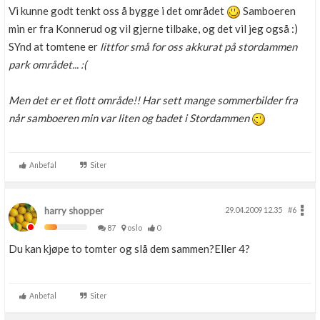
Vi kunne godt tenkt oss å bygge i det området
Samboeren
min er fra Konnerud og vil gjerne tilbake, og det vil jeg også :)
SYnd at tomtene er
litt
for små for oss akkurat på stordammen
park området... :(
Men det er et flott område!! Har sett mange sommerbilder fra
når samboeren min var liten og badet i Stordammen
Anbefal
Siter
harry shopper
29.04.2009 12.35
#6
87
oslo
0
Du kan kjøpe to tomter og slå dem sammen?Eller 4?
Anbefal
Siter