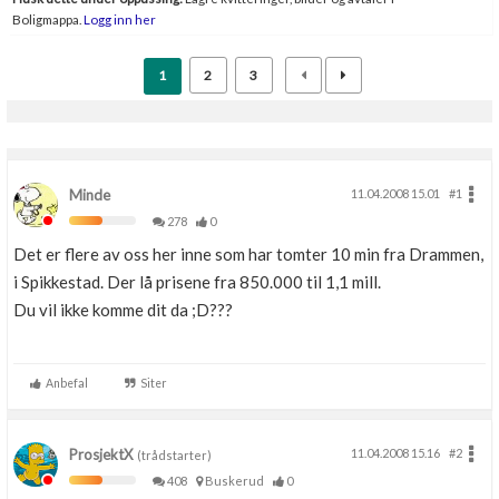
Boligmappa.
Logg inn her
1
2
3
Minde
11.04.2008 15.01
#1
278
0
Det er flere av oss her inne som har tomter 10 min fra Drammen,
i Spikkestad. Der lå prisene fra 850.000 til 1,1 mill.
Du vil ikke komme dit da ;D???
Anbefal
Siter
ProsjektX
11.04.2008 15.16
#2
(trådstarter)
408
Buskerud
0