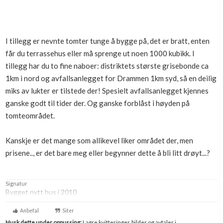
Boligmappa+
Nytt
Få mer ut av Boligmappa
I tillegg er nevnte tomter tunge å bygge på, det er bratt, enten
får du terrassehus eller må sprenge ut noen 1000 kubikk. I
tillegg har du to fine naboer: distriktets største grisebonde ca
1km i nord og avfallsanlegget for Drammen 1km syd, så en deilig
miks av lukter er tilstede der! Spesielt avfallsanlegget kjennes
ganske godt til tider der. Og ganske forblåst i høyden på
tomteområdet.
Kanskje er det mange som allikevel liker området der, men
prisene.., er det bare meg eller begynner dette å bli litt drøyt...?
Signatur
Bygget nytt hus i 2010
Anbefal
Siter
Husk dette under oppussing:
Lagre kvitteringer, bilder og avtaler i