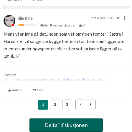
lille trille
29.04.2009 17.01
#10
86
ved oslofjorden
0
Mens vi er inne på det.. noen som vet om noen tomter i Sætre i
Hurum? Vi vil så gjerne bygge her, men tomtene som ligger ute
er enten under høyspenten eller uten sol.. prisene ligger på ca
1mill.. :-[
Signatur
vårt renoveringsprosjekt
www.villalindaas.blogspot.com
Anbefal
Siter
1
2
3
Delta i diskusjonen