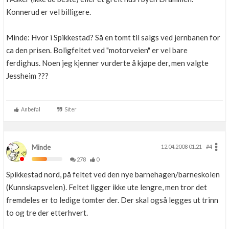
Konnerud er vel billigere.
Minde: Hvor i Spikkestad? Så en tomt til salgs ved jernbanen for
ca den prisen. Boligfeltet ved "motorveien" er vel bare
ferdighus. Noen jeg kjenner vurderte å kjøpe der, men valgte
Jessheim ???
Anbefal
Siter
Minde
12.04.2008 01.21
#4
278
0
Spikkestad nord, på feltet ved den nye barnehagen/barneskolen
(Kunnskapsveien). Feltet ligger ikke ute lengre, men tror det
fremdeles er to ledige tomter der. Der skal også legges ut trinn
to og tre der etterhvert.