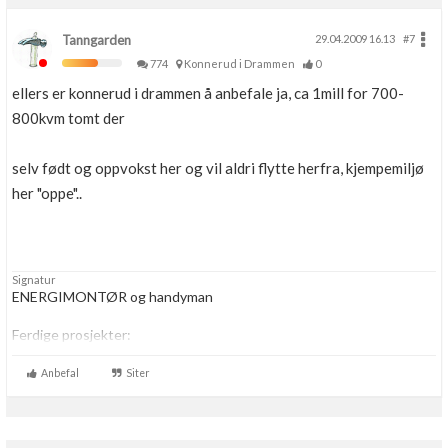
Tanngarden
29.04.2009 16.13
#7
774
Konnerud i Drammen
0
ellers er konnerud i drammen å anbefale ja, ca 1mill for 700-
800kvm tomt der
selv født og oppvokst her og vil aldri flytte herfra, kjempemiljø
her "oppe"..
Signatur
ENERGIMONTØR og handyman
Ferdige prosjekter:
-
Oppussing av badet.
-
Oppussing av kjøkken
Anbefal
Siter