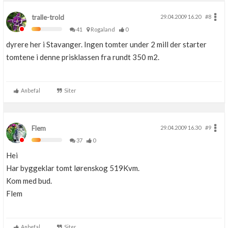
tralle-trold
29.04.2009 16.20
#8
41
Rogaland
0
dyrere her i Stavanger. Ingen tomter under 2 mill der starter
tomtene i denne prisklassen fra rundt 350 m2.
Anbefal
Siter
Flem
29.04.2009 16.30
#9
37
0
Hei
Har byggeklar tomt lørenskog 519Kvm.
Kom med bud.
Flem
Anbefal
Siter