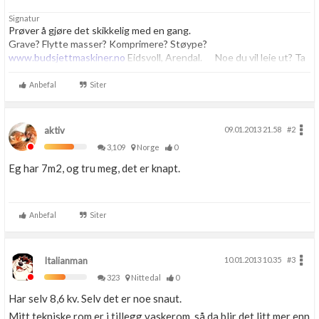
Signatur
Prøver å gjøre det skikkelig med en gang.
Grave? Flytte masser? Komprimere? Støype?
www.budsjettmaskiner.no
Eidsvoll, Arendal. Noe du vil leie ut? Ta
kontakt, vi har plass til flere.
Anbefal
Siter
aktiv
09.01.2013 21.58
#2
3,109
Norge
0
Eg har 7m2, og tru meg, det er knapt.
Anbefal
Siter
Italianman
10.01.2013 10.35
#3
323
Nittedal
0
Har selv 8,6 kv. Selv det er noe snaut.
Mitt tekniske rom er i tillegg vaskerom, så da blir det litt mer enn