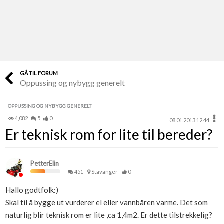
Last opp selv
Ta vare på fargekoder og kvitteringer
Verdi & økonomi
Din største investering
GÅ TIL FORUM
Oppussing og nybygg generelt
Finn håndverkere
Søk blant 9000 bedrifter
OPPUSSING OG NYBYGG GENERELT
4,082
5
0
08.01.2013 12.44
Papirer som mangler
Er teknisk rom for lite til bereder?
Skaff dokumentasjon som mangler
Kundeservice
PetterElin
Få svar på det du lurer på
451
Stavanger
0
Hallo godtfolk:)
Kom i gang med Boligmappa
Skal til å bygge ut vurderer el eller vannbåren varme. Det som
Se din bolig? Klikk her
naturlig blir teknisk rom er lite ,ca 1,4m2. Er dette tilstrekkelig?