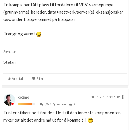
En kompis har fått plass til fordelere til VBV, varmepumpe
(grunnvarme), bereder, data+nettverk/server(e), eksansjonskar
osv. under trapperommet på trappa si.
Trangt og varmt
Signatur
---
Stefan
Ingen utdanning innen bygg, anlegg, elektro eller VVS.
Anbefal
Siter
cozmo
10.01.2013 18.29
#5
8,022
Bærum
0
Funker sikkert helt fint det. Helt til den innerste komponenten
ryker og alt det andre må ut for å komme til