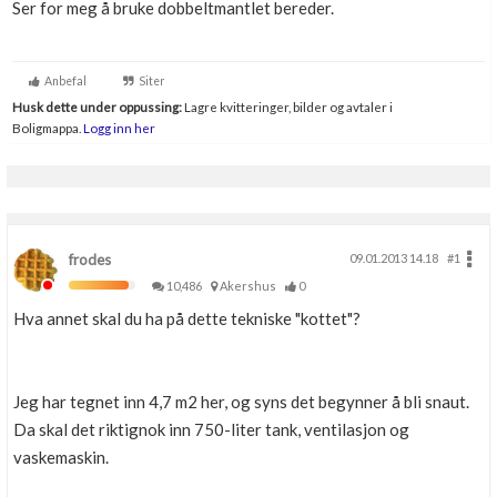
Ser for meg å bruke dobbeltmantlet bereder.
Boligmappa+
Nytt
Få mer ut av Boligmappa
Anbefal
Siter
Husk dette under oppussing:
Lagre kvitteringer, bilder og avtaler i
Boligmappa.
Logg inn her
frodes
09.01.2013 14.18
#1
10,486
Akershus
0
Hva annet skal du ha på dette tekniske "kottet"?
Jeg har tegnet inn 4,7 m2 her, og syns det begynner å bli snaut.
Da skal det riktignok inn 750-liter tank, ventilasjon og
vaskemaskin.