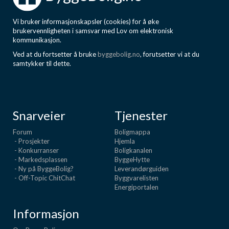
Vi bruker informasjonskapsler (cookies) for å øke
brukervennligheten i samsvar med Lov om elektronisk
kommunikasjon.
Ved at du fortsetter å bruke
byggebolig.no
, forutsetter vi at du
samtykker til dette.
Snarveier
Tjenester
Forum
Boligmappa
- Prosjekter
Hjemla
- Konkurranser
Boligkanalen
- Markedsplassen
ByggeHytte
- Ny på ByggeBolig?
Leverandørguiden
- Off-Topic ChitChat
Byggvarelisten
Energiportalen
Informasjon