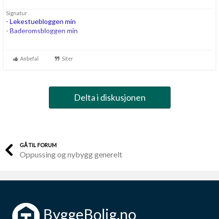
Signatur
-
Lekestuebloggen min
-
Baderomsbloggen min
....
...
Anbefal
Siter
...
Delta i diskusjonen
GÅ TIL FORUM
Oppussing og nybygg generelt
ByggeBolig.no