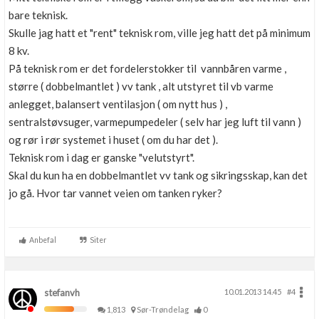
bare teknisk.
Skulle jag hatt et "rent" teknisk rom, ville jeg hatt det på minimum
8 kv.
På teknisk rom er det fordelerstokker til vannbåren varme ,
større ( dobbelmantlet ) vv tank , alt utstyret til vb varme
anlegget, balansert ventilasjon ( om nytt hus ) ,
sentralstøvsuger, varmepumpedeler ( selv har jeg luft til vann )
og rør i rør systemet i huset ( om du har det ).
Teknisk rom i dag er ganske "velutstyrt".
Skal du kun ha en dobbelmantlet vv tank og sikringsskap, kan det
jo gå. Hvor tar vannet veien om tanken ryker?
Anbefal
Siter
stefanvh
10.01.2013 14.45
#4
1,813
Sør-Trøndelag
0