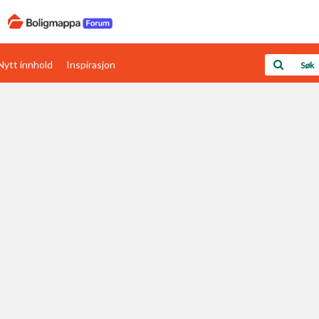
Nytt innhold
Inspirasjon
Boligens papirer
Den enkleste måten å få papirene i orden
rav
Verdi & økonomi
Din største investering
Papirer som mangler
Skaff dokumentasjon som mangler
Kom i gang med Boligmappa
Se din bolig? Klikk her