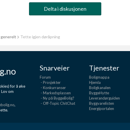
Delta i diskusjonen
 generelt
Tette igjen døråpning
Snarveier
Tjenester
g.no
Forum
Boligmappa
- Prosjekter
Hjemla
kies) for å øke
- Konkurranser
Boligkanalen
d Lov om
- Markedsplassen
ByggeHytte
- Ny på ByggeBolig?
Leverandørguiden
- Off-Topic ChitChat
Byggvarelisten
bolig.no
,
Energiportalen
dette.