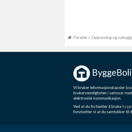
Forside
Oppussing og nybygg
ByggeBoli
Vi bruker informasjonskapsler (coo
brukervennligheten i samsvar me
elektronisk kommunikasjon.
Ved at du fortsetter å bruke
bygge
forutsetter vi at du samtykker til 