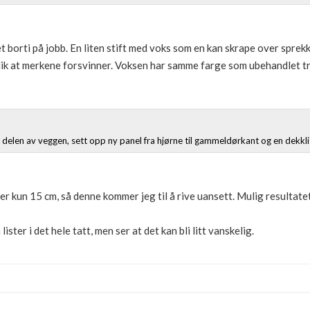
 borti på jobb. En liten stift med voks som en kan skrape over sprekk
lik at merkene forsvinner. Voksen har samme farge som ubehandlet tr
 delen av veggen, sett opp ny panel fra hjørne til gammeldørkant og en dekklist
 kun 15 cm, så denne kommer jeg til å rive uansett. Mulig resultatet 
ster i det hele tatt, men ser at det kan bli litt vanskelig.