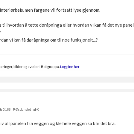
 interiørbeis, men fargene vil fortsatt lyse gjennom.
s til hvordan å tette døråpninga eller hvordan vi kan få det nye pa
?
dan vi kan få døråpninga om til noe funksjonelt...?
eringer, bilder og avtaler i Boligmappa.
Logg inn her
5,188
Østlandet
0
riv all panelen fra veggen og kle hele veggen så blir det bra.