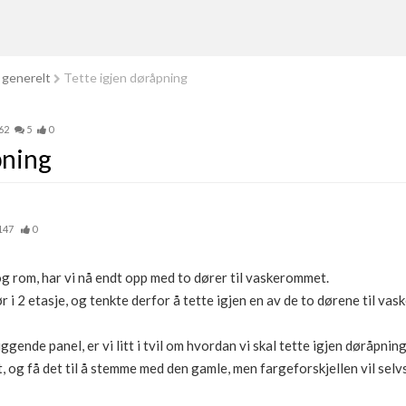
 generelt
Tette igjen døråpning
62
5
0
pning
147
0
 og rom, har vi nå endt opp med to dører til vaskerommet.
r i 2 etasje, og tenkte derfor å tette igjen en av de to dørene til va
ggende panel, er vi litt i tvil om hvordan vi skal tette igjen døråpnin
 og få det til å stemme med den gamle, men fargeforskjellen vil selvs