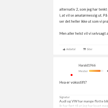
alternativ 2, som jeg har tenkt
i, at vil se amatørmessig ut. På
ser det heller ikke ut som vi pr
Men aller helst vil vi selvsagt 
Anbefal
Siter
Harald1966
Mester
Hva er voksstift?
Signatur
Audi og VW har mange flotte bi
år har ført til at jeg har lovet m