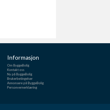
Informasjon
Om ByggeBolig
Kontakt oss
Ny på ByggeBolig
Brukerbetingelser
Annonsere på ByggeBolig
Personvernerklæring