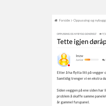
Forside
Oppussing og nybygg
9,5
OPPUSSING OG NYBYGG GENERELT
Tette igjen dørå
Imzw
Junior
Etter å ha flytta litt på vegger
Samtidig trenger vi en ekstra dø
Siden veggen på ene siden har li
problem å skaffe samme panelet,
år gammel furupanel.