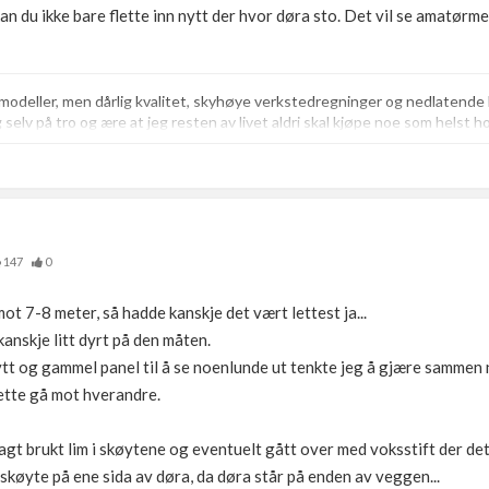
an du ikke bare flette inn nytt der hvor døra sto. Det vil se amatørme
lmodeller, men dårlig kvalitet, skyhøye verkstedregninger og nedlaten
eg selv på tro og ære at jeg resten av livet aldri skal kjøpe noe som helst h
147
0
t 7-8 meter, så hadde kanskje det vært lettest ja...
anskje litt dyrt på den måten.
tt og gammel panel til å se noenlunde ut tenkte jeg å gjære sammen 
ette gå mot hverandre.
lvsagt brukt lim i skøytene og eventuelt gått over med voksstift der de
skøyte på ene sida av døra, da døra står på enden av veggen...