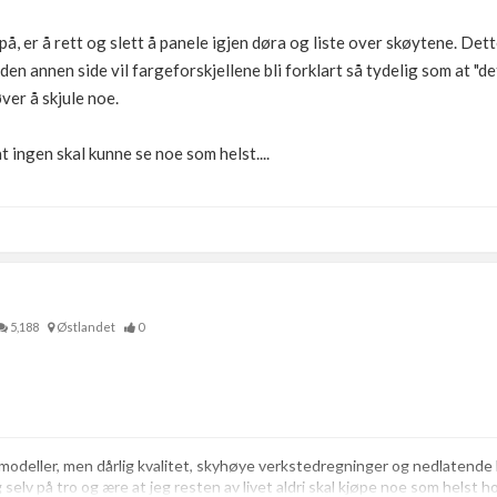
 på, er å rett og slett å panele igjen døra og liste over skøytene. De
 den annen side vil fargeforskjellene bli forklart så tydelig som at "de
øver å skjule noe.
at ingen skal kunne se noe som helst....
5,188
Østlandet
0
lmodeller, men dårlig kvalitet, skyhøye verkstedregninger og nedlaten
eg selv på tro og ære at jeg resten av livet aldri skal kjøpe noe som helst h