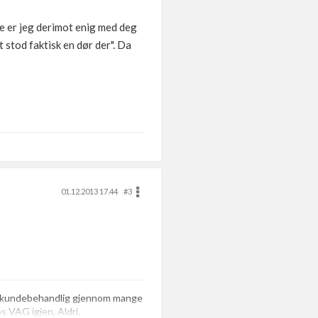
tte er jeg derimot enig med deg
t stod faktisk en dør der". Da
01.12.2013 17.44
#3
de kundebehandlig gjennom mange
os VAG igjen. Aldri.