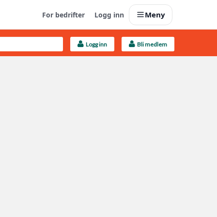
Meny
For bedrifter
Logg inn
Logg inn
Bli medlem
Last opp selv
Ta vare på fargekoder og kvitteringer
Finn håndverkere
Søk blant 9000 bedrifter
Kundeservice
Få svar på det du lurer på
Boligmappa+
Nytt
Få mer ut av Boligmappa