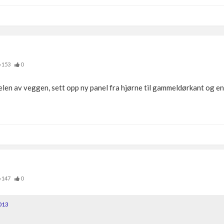
153
0
elen av veggen, sett opp ny panel fra hjørne til gammeldørkant og en 
147
0
013