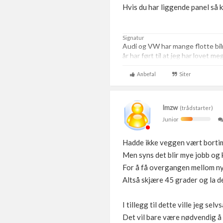
Hvis du har liggende panel så k
Signatur
Audi og VW har mange flotte bi
år har ført til at jeg har lovet m
Anbefal
Siter
Imzw
(trådstarter)
Junior
Hadde ikke veggen vært bortimo
Men syns det blir mye jobb og k
For å få overgangen mellom ny
Altså skjære 45 grader og la d
I tillegg til dette ville jeg se
Det vil bare være nødvendig å 