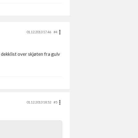
01.12.2013 17.46
#4
dekklist over skjøten fra gulv
01.12.2013 18.52
#5