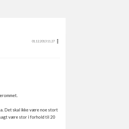
01.12.2013 11.27
skerommet.
ga. Det skal ikke være noe stort
agt være stor i forhold til 20