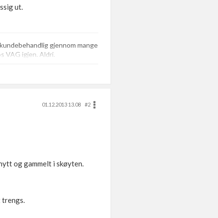
ssig ut.
de kundebehandlig gjennom mange
os VAG igjen. Aldri.
01.12.2013 13.08
#2
nytt og gammelt i skøyten.
t trengs.