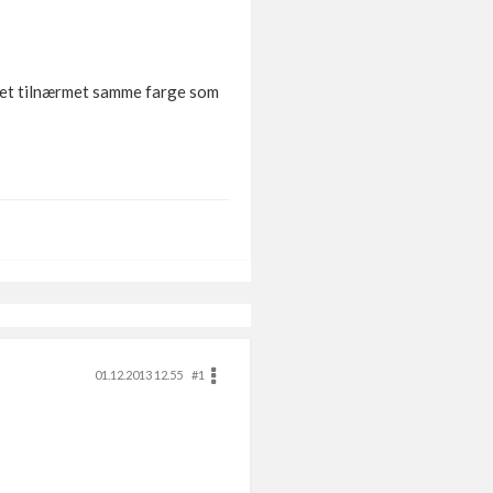
nelet tilnærmet samme farge som
01.12.2013 12.55
#1