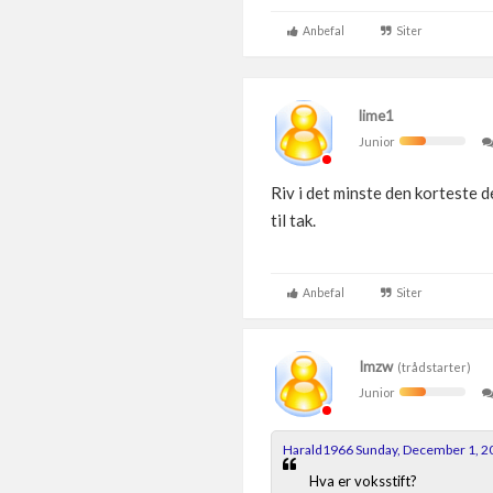
Anbefal
Siter
lime1
Junior
Riv i det minste den korteste d
til tak.
Anbefal
Siter
Imzw
(trådstarter)
Junior
Harald1966 Sunday, December 1, 2
Hva er voksstift?