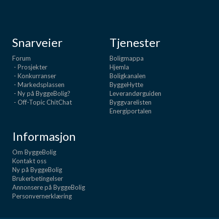
Snarveier
Tjenester
Forum
Boligmappa
- Prosjekter
Hjemla
- Konkurranser
Boligkanalen
- Markedsplassen
ByggeHytte
- Ny på ByggeBolig?
Leverandørguiden
- Off-Topic ChitChat
Byggvarelisten
Energiportalen
Informasjon
Om ByggeBolig
Kontakt oss
Ny på ByggeBolig
Brukerbetingelser
Annonsere på ByggeBolig
Personvernerklæring