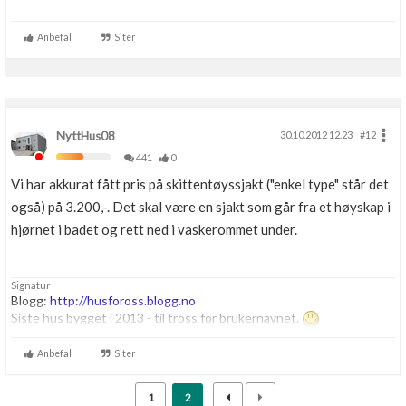
Boligmappa+
Nytt
Få mer ut av Boligmappa
Anbefal
Siter
NyttHus08
30.10.2012 12.23
#12
441
0
Vi har akkurat fått pris på skittentøyssjakt ("enkel type" står det
også) på 3.200,-. Det skal være en sjakt som går fra et høyskap i
hjørnet i badet og rett ned i vaskerommet under.
Signatur
Blogg:
http://husfoross.blogg.no
Siste hus bygget i 2013 - til tross for brukernavnet.
Anbefal
Siter
1
2