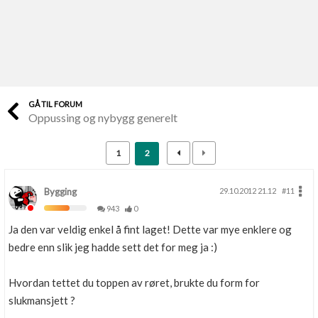
Last opp selv
Ta vare på fargekoder og kvitteringer
Verdi & økonomi
Din største investering
GÅ TIL FORUM
Oppussing og nybygg generelt
Finn håndverkere
Søk blant 9000 bedrifter
1
2
Papirer som mangler
Skaff dokumentasjon som mangler
Bygging
29.10.2012 21.12
#11
943
0
Kundeservice
Ja den var veldig enkel å fint laget! Dette var mye enklere og
Få svar på det du lurer på
bedre enn slik jeg hadde sett det for meg ja :)
Kom i gang med Boligmappa
Hvordan tettet du toppen av røret, brukte du form for
Se din bolig? Klikk her
slukmansjett ?