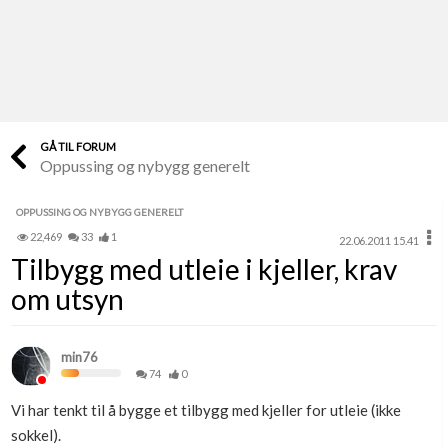
Last opp selv
Ta vare på fargekoder og kvitteringer
Verdi & økonomi
Din største investering
GÅ TIL FORUM
Oppussing og nybygg generelt
Finn håndverkere
Søk blant 9000 bedrifter
OPPUSSING OG NYBYGG GENERELT
22,469
33
1
22.06.2011 15.41
Papirer som mangler
Tilbygg med utleie i kjeller, krav
Skaff dokumentasjon som mangler
om utsyn
Kundeservice
Få svar på det du lurer på
min76
74
0
Kom i gang med Boligmappa
Vi har tenkt til å bygge et tilbygg med kjeller for utleie (ikke
Se din bolig? Klikk her
sokkel).