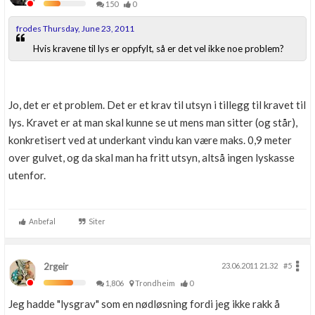
150
0
frodes Thursday, June 23, 2011
Hvis kravene til lys er oppfylt, så er det vel ikke noe problem?
Jo, det er et problem. Det er et krav til utsyn i tillegg til kravet til
lys. Kravet er at man skal kunne se ut mens man sitter (og står),
konkretisert ved at underkant vindu kan være maks. 0,9 meter
over gulvet, og da skal man ha fritt utsyn, altså ingen lyskasse
utenfor.
Anbefal
Siter
2rgeir
23.06.2011 21.32
#5
1,806
Trondheim
0
Jeg hadde "lysgrav" som en nødløsning fordi jeg ikke rakk å