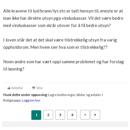
Boligmappa+
Alle kravene til lyd/brann/lys etc er tatt hensyn til, eneste er at
Nytt
Få mer ut av Boligmappa
man ikke har direkte utsyn pga vinduskasser. Vil det være bedre
med vinduskasser som skrår utover for å få bedre utsyn?
I loven står det at det skal være tilstrekkelig utsyn fra varig
oppholdsrom. Men hvem sier hva som er tilstrekkelig??
Noen andre som har vært oppi samme problemet og har forslag
til løsning?
Anbefal
Siter
Husk dette under oppussing:
Lagre kvitteringer, bilder og avtaler i
Boligmappa.
Logg inn her
1
2
3
4