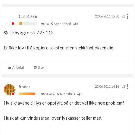
Calle1756
22.06.2011 15.58
#1
16
Sandefjord
0
Sjekk byggforsk 727.113
Er ikke lov til å kopiere teksten, men sjekk innboksen din.
Anbefal
Siter
frodes
23.06.2011 14.16
#2
10,486
Akershus
1
Hvis kravene til lys er oppfylt, så er det vel ikke noe problem?
Husk at kun vindusareal over lyskasser teller med.