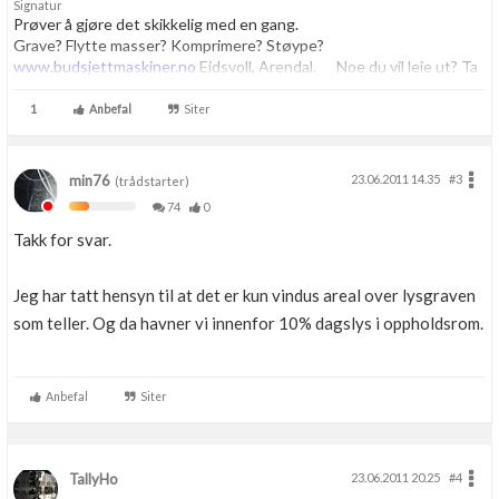
Signatur
Prøver å gjøre det skikkelig med en gang.
Grave? Flytte masser? Komprimere? Støype?
www.budsjettmaskiner.no
Eidsvoll, Arendal. Noe du vil leie ut? Ta
kontakt, vi har plass til flere.
1
Anbefal
Siter
min76
23.06.2011 14.35
#3
(trådstarter)
74
0
Takk for svar.
Jeg har tatt hensyn til at det er kun vindus areal over lysgraven
som teller. Og da havner vi innenfor 10% dagslys i oppholdsrom.
Anbefal
Siter
TallyHo
23.06.2011 20.25
#4