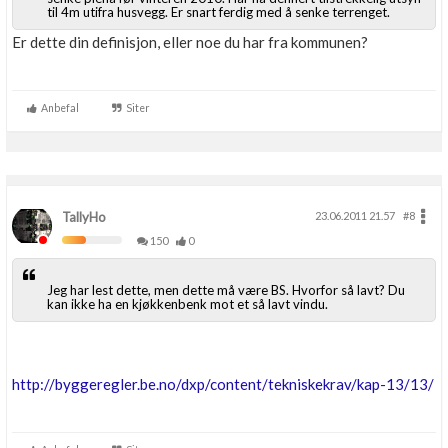
til 4m utifra husvegg. Er snart ferdig med å senke terrenget.
Er dette din definisjon, eller noe du har fra kommunen?
Anbefal
Siter
TallyHo
23.06.2011 21.57
#8
150
0
Jeg har lest dette, men dette må være BS. Hvorfor så lavt? Du
kan ikke ha en kjøkkenbenk mot et så lavt vindu.
http://byggeregler.be.no/dxp/content/tekniskekrav/kap-13/13/