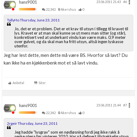
hans9001
23.06.2011 21.43
#6
22,342
Akershus
0
TallyHo Thursday, June 23, 2011
Jo, det er et problem. Det er et krav til utsyn i tillegg til kravet til
lys. Kravet er at man skal kunne se ut mens man sitter (og står),
konkretisert ved at underkant vindu kan være maks. 0,9 meter
over gulvet, og da skal man ha fritt utsyn, altså ingen lyskasse
utenfor.
Jeg har lest dette, men dette må være BS. Hvorfor så lavt? Du
kan ikke ha en kjøkkenbenk mot et så lavt vindu.
Anbefal
Siter
hans9001
23.06.2011 21.44
#7
22,342
Akershus
0
2rgeir Thursday, June 23, 2011
Jeg hadde "lysgrav" som en nødløsning fordi jeg ikke rakk å
senke plena før vinteren 2010. Har nå definert tilstrekkelig utsyn