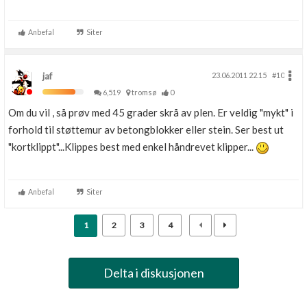
Anbefal
Siter
jaf
23.06.2011 22.15
#10
6,519
tromsø
0
Om du vil , så prøv med 45 grader skrå av plen. Er veldig "mykt" i
forhold til støttemur av betongblokker eller stein. Ser best ut
"kortklippt"...Klippes best med enkel håndrevet klipper...
Anbefal
Siter
1
2
3
4
Delta i diskusjonen