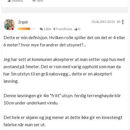
Anbefal
Siter
2rgeir
23.06.2011 22.10
#9
1,806
Trondheim
0
Dette er min definisjon. Hvilken rolle spiller det om det er 4 eller
6 meter? hvor mye forandrer det utsynet?...
Jeg har sett at kommunen aksepterer at man setter opp hus med
avstand på 5meter. Det er rom med varig opphold som man da
har 5m utstyn til en grå nabovegg... dette er en akseptert
løsning.
Denne løsningen gir 4m "fritt" utsyn. ferdig terrenghøyde blir
10cm under underkant vindu.
Det hele er skjønn og jeg mener at dette ikke gir en innestengt
følelse når man ser ut.