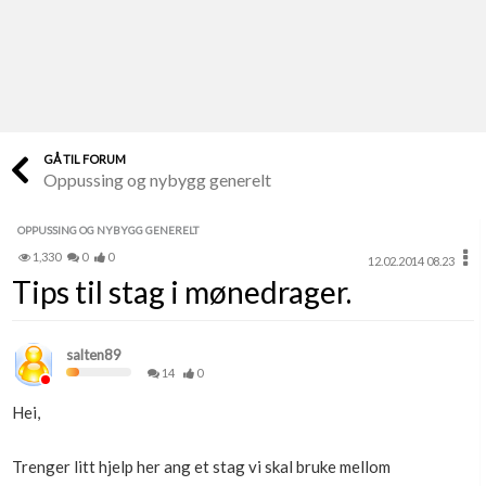
Last opp selv
Ta vare på fargekoder og kvitteringer
Verdi & økonomi
Din største investering
GÅ TIL FORUM
Oppussing og nybygg generelt
Finn håndverkere
Søk blant 9000 bedrifter
OPPUSSING OG NYBYGG GENERELT
1,330
0
0
12.02.2014 08.23
Papirer som mangler
Tips til stag i mønedrager.
Skaff dokumentasjon som mangler
Kundeservice
salten89
Få svar på det du lurer på
14
0
Hei,
Kom i gang med Boligmappa
Se din bolig? Klikk her
Trenger litt hjelp her ang et stag vi skal bruke mellom