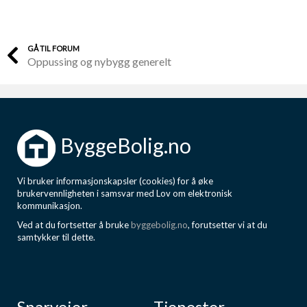
GÅ TIL FORUM
Oppussing og nybygg generelt
ByggeBolig.no
Vi bruker informasjonskapsler (cookies) for å øke
brukervennligheten i samsvar med Lov om elektronisk
kommunikasjon.
Ved at du fortsetter å bruke
byggebolig.no
, forutsetter vi at du
samtykker til dette.
Snarveier
Tjenester