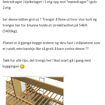
limtredrager i bjelkelaget i 1.etg opp mot "mønedrager" i gulv
Boligmappa+
2.etg
Nytt
Få mer ut av Boligmappa
Ser denne måten grei ut ? Trenger å finne ut hvor stor bolt eg
trenger her for å kunne holde et strekkfasthet på 54kN
(5400kg).
Planen er å gjenge begge endene og skru fast i stålplatene som
er rundt, men kanskje like så greit å bare sveise denne ??
Takk for alle tips, det trengs her! Skal snart gå i gang med
byggingen