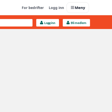
Meny
For bedrifter
Logg inn
Logg inn
Bli medlem
Last opp selv
Ta vare på fargekoder og kvitteringer
Finn håndverkere
Søk blant 9000 bedrifter
Kundeservice
Få svar på det du lurer på
Boligmappa+
Nytt
Få mer ut av Boligmappa