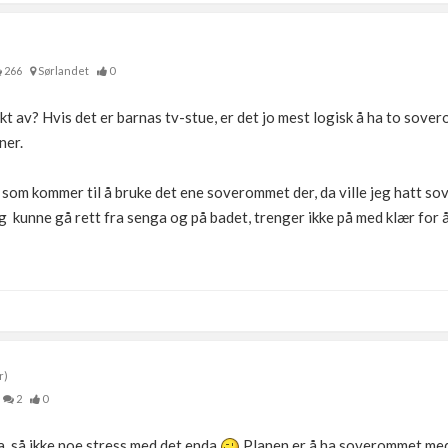
266
Sørlandet
0
 av? Hvis det er barnas tv-stue, er det jo mest logisk å ha to sovero
ner.
e som kommer til å bruke det ene soverommet der, da ville jeg hatt so
igg kunne gå rett fra senga og på badet, trenger ikke på med klær for å
r)
2
0
, så ikke noe stress med det enda
Planen er å ha soverommet med b