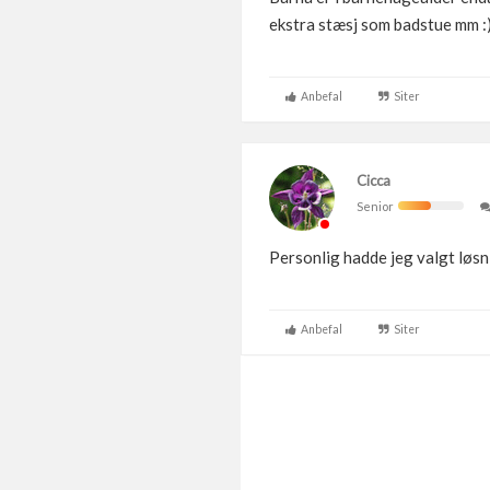
ekstra stæsj som badstue mm :
Anbefal
Siter
Cicca
Senior
Personlig hadde jeg valgt løs
Anbefal
Siter