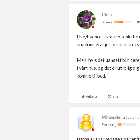
Cicca
Senior
Hva/hvem er tvstuen tenkt brukt
ungdomsetasje som nanda nev
Men: hvis det uansett blir der
i vårt hus, og det er utrolig d
komme til bad.
Anbefal
Siter
Millamalie
(trådstarte
Fersking
Barna er i barnehagealder enda