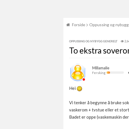
Forside
Oppussing og nybygg
2,6
OPPUSSING OG NYBYGG GENERELT
To ekstra sovero
Millamalie
Fersking
Hei
Vi tenker å begynne å bruke sokk
vaskerom + tvstue eller et stor
Badet er oppe (vaskemaskin der)