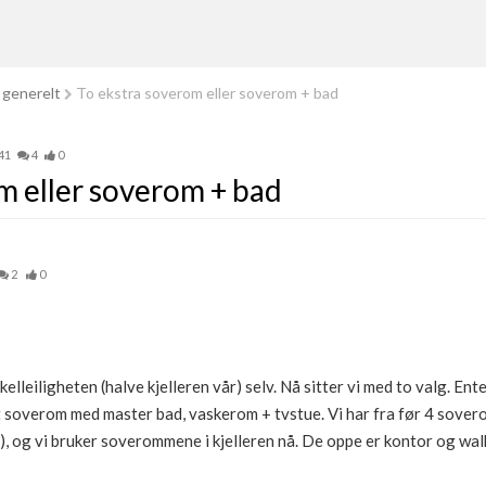
 generelt
To ekstra soverom eller soverom + bad
41
4
0
m eller soverom + bad
2
0
elleiligheten (halve kjelleren vår) selv. Nå sitter vi med to valg. E
t soverom med master bad, vaskerom + tvstue. Vi har fra før 4 sover
, og vi bruker soverommene i kjelleren nå. De oppe er kontor og walk