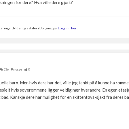
sningen for dere? Hva ville dere gjort?
eringer, bilder og avtaler i Boligmappa.
Logg inn her
536
norge
0
elle barn. Men hvis dere har det, ville jeg tenkt på å kunne ha rommen
esielt hvis soverommene ligger veldig nær hverandre. En egen etasje 
bad. Kanskje dere har mulighet for en skittentøys-sjakt fra deres ba