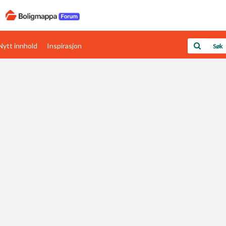
Nytt innhold
Inspirasjon
Boligens papirer
Den enkleste måten å få papirene i orden
rav
Verdi & økonomi
Din største investering
Papirer som mangler
Skaff dokumentasjon som mangler
Kom i gang med Boligmappa
Se din bolig? Klikk her