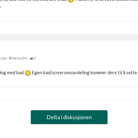
)
266
Sørlandet
0
ning med bad
Egen bad/soveromsavdeling kommer dere til å sette p
Delta i diskusjonen