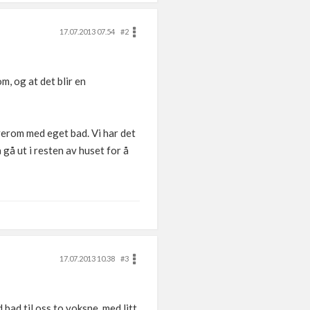
17.07.2013 07.54
#2
m, og at det blir en
verom med eget bad. Vi har det
 gå ut i resten av huset for å
17.07.2013 10.38
#3
ad til oss to voksne. med litt