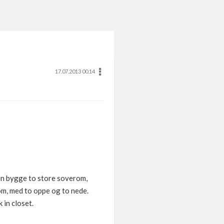
17.07.2013 00.14
nten bygge to store soverom,
om, med to oppe og to nede.
 in closet.