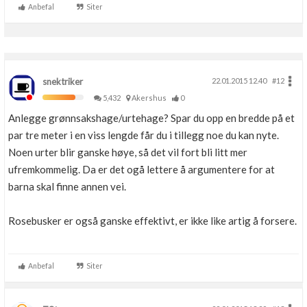
Anbefal
Siter
Boligmappa+
Nytt
Få mer ut av Boligmappa
snektriker
22.01.2015 12.40
#12
5,432
Akershus
0
Anlegge grønnsakshage/urtehage? Spar du opp en bredde på et
par tre meter i en viss lengde får du i tillegg noe du kan nyte.
Noen urter blir ganske høye, så det vil fort bli litt mer
ufremkommelig. Da er det ogå lettere å argumentere for at
barna skal finne annen vei.
Rosebusker er også ganske effektivt, er ikke like artig å forsere.
Anbefal
Siter