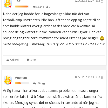
TSt
22.01.2015 13.29
#13
16,145
0
Nabo der jeg bodde før la hageslangen klar når det var
fotballkamp i nærheten. Når han løftet den opp og ropte til de
som hadde klatret over gjerdet at det bare var å komme så
snudde de og klatret tilbake. Naboen var en røslig kar. Det var
nok gjengangere fordi trafikken forsvant etter et par helger.
Siste redigering: Thursday, January 22, 2015 3:21:06 PM av TSt
Anbefal
Siter
Anonym
29.01.2015 11.13
#14
148
1
Artig tema - har akkurat det samme problemet - masse unger
som er for late til å tråkke noen skritt ekstra når de kommer fra
skolen. Men, jeg synes det er såpass irriterende at når jeg har