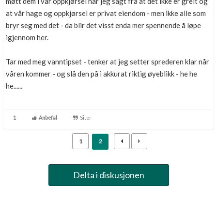
møtt dem i vår oppkjørsel har jeg sagt fra at det ikke er greit og
at vår hage og oppkjørsel er privat eiendom - men ikke alle som
bryr seg med det - da blir det visst enda mer spennende å løpe
igjennom her.
Tar med meg vanntipset - tenker at jeg setter sprederen klar når
våren kommer - og slå den på i akkurat riktig øyeblikk - he he
he......
1
Anbefal
Siter
1
2
Delta i diskusjonen