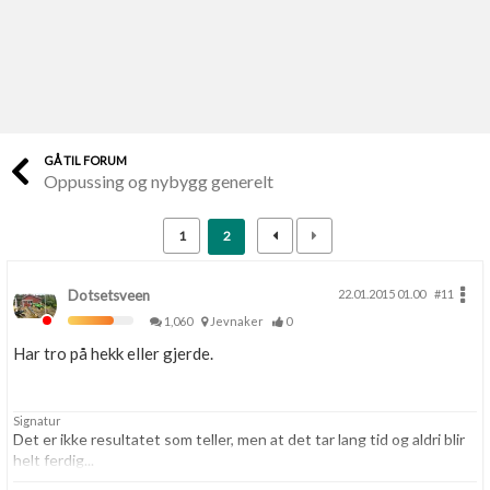
Last opp selv
Ta vare på fargekoder og kvitteringer
Verdi & økonomi
Din største investering
GÅ TIL FORUM
Oppussing og nybygg generelt
Finn håndverkere
Søk blant 9000 bedrifter
1
2
Papirer som mangler
Skaff dokumentasjon som mangler
Dotsetsveen
22.01.2015 01.00
#11
1,060
Jevnaker
0
Kundeservice
Har tro på hekk eller gjerde.
Få svar på det du lurer på
Signatur
Kom i gang med Boligmappa
Det er ikke resultatet som teller, men at det tar lang tid og aldri blir
Se din bolig? Klikk her
helt ferdig...