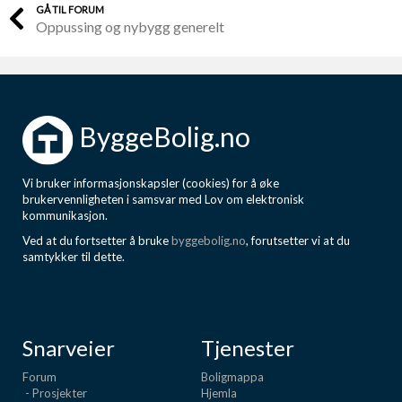
GÅ TIL FORUM
Oppussing og nybygg generelt
ByggeBolig.no
Vi bruker informasjonskapsler (cookies) for å øke
brukervennligheten i samsvar med Lov om elektronisk
kommunikasjon.
Ved at du fortsetter å bruke
byggebolig.no
, forutsetter vi at du
samtykker til dette.
Snarveier
Tjenester
Forum
Boligmappa
- Prosjekter
Hjemla