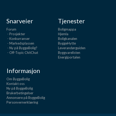
Snarveier
Tjenester
Forum
Boligmappa
- Prosjekter
Hjemla
- Konkurranser
Boligkanalen
- Markedsplassen
ByggeHytte
- Ny på ByggeBolig?
Leverandørguiden
- Off-Topic ChitChat
Byggvarelisten
Energiportalen
Informasjon
Om ByggeBolig
Kontakt oss
Ny på ByggeBolig
Brukerbetingelser
Annonsere på ByggeBolig
Personvernerklæring