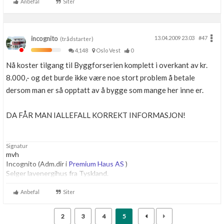
Anbefal
Siter
incognito
13.04.2009 23.03
#47
(trådstarter)
4,148
Oslo Vest
0
Nå koster tilgang til Byggforserien komplett i overkant av kr.
8.000,- og det burde ikke være noe stort problem å betale
dersom man er så opptatt av å bygge som mange her inne er.
DA FÅR MAN IALLEFALL KORREKT INFORMASJON!
Signatur
mvh
Incognito (Adm.dir i
Premium Haus AS
)
Selger lavenergihus fra Tyskland.
Anbefal
Siter
2
3
4
5