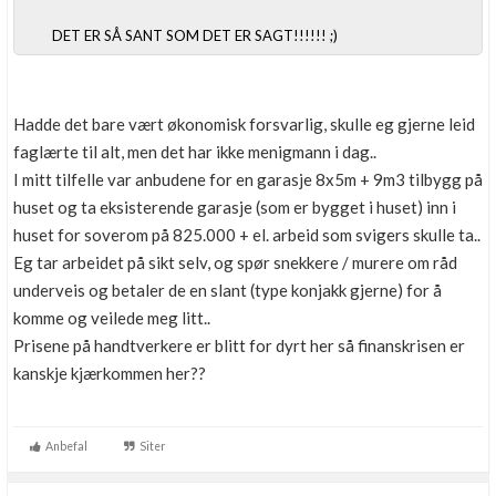
DET ER SÅ SANT SOM DET ER SAGT!!!!!! ;)
Hadde det bare vært økonomisk forsvarlig, skulle eg gjerne leid
faglærte til alt, men det har ikke menigmann i dag..
I mitt tilfelle var anbudene for en garasje 8x5m + 9m3 tilbygg på
huset og ta eksisterende garasje (som er bygget i huset) inn i
huset for soverom på 825.000 + el. arbeid som svigers skulle ta..
Eg tar arbeidet på sikt selv, og spør snekkere / murere om råd
underveis og betaler de en slant (type konjakk gjerne) for å
komme og veilede meg litt..
Prisene på handtverkere er blitt for dyrt her så finanskrisen er
kanskje kjærkommen her??
Anbefal
Siter