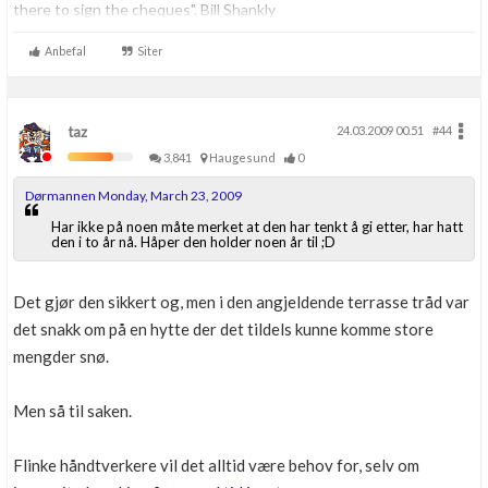
there to sign the cheques". Bill Shankly
"Maybe in life it's impossible to give 100 per cent to your job. Okay,
Anbefal
Siter
I'll accept 98 per cent" Rafa Benite
taz
24.03.2009 00.51
#44
3,841
Haugesund
0
Dørmannen Monday, March 23, 2009
Har ikke på noen måte merket at den har tenkt å gi etter, har hatt
den i to år nå. Håper den holder noen år til ;D
Det gjør den sikkert og, men i den angjeldende terrasse tråd var
det snakk om på en hytte der det tildels kunne komme store
mengder snø.
Men så til saken.
Flinke håndtverkere vil det alltid være behov for, selv om