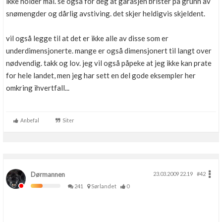
ikke holder mål. se også for deg at garasjen brister på grunn av
snømengder og dårlig avstiving. det skjer heldigvis skjeldent.
vil også legge til at det er ikke alle av disse som er
underdimensjonerte. mange er også dimensjonert til langt over
nødvendig. takk og lov. jeg vil også påpeke at jeg ikke kan prate
for hele landet, men jeg har sett en del gode eksempler her
omkring ihvertfall...
Anbefal
Siter
Dørmannen
23.03.2009 22.19
#42
241
Sørlandet
0