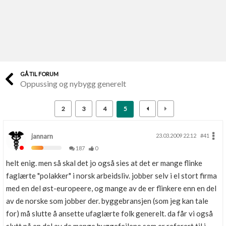
Last opp selv
Ta vare på fargekoder og kvitteringer
Verdi & økonomi
Din største investering
GÅ TIL FORUM
Oppussing og nybygg generelt
Finn håndverkere
Søk blant 9000 bedrifter
2
3
4
5
Papirer som mangler
Skaff dokumentasjon som mangler
jannarn
23.03.2009 22.12
#41
187
0
Kundeservice
helt enig. men så skal det jo også sies at det er mange flinke
Få svar på det du lurer på
faglærte "polakker" i norsk arbeidsliv. jobber selv i el stort firma
med en del øst-europeere, og mange av de er flinkere enn en del
Kom i gang med Boligmappa
av de norske som jobber der. byggebransjen (som jeg kan tale
Se din bolig? Klikk her
for) må slutte å ansette ufaglærte folk generelt. da får vi også