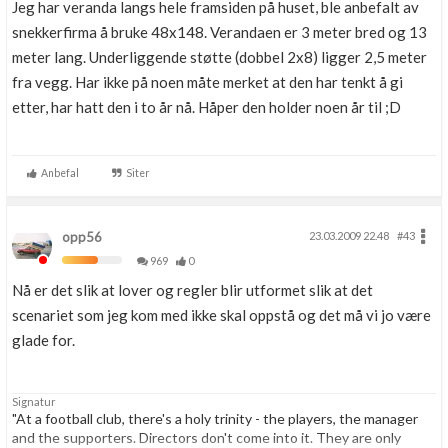
Jeg har veranda langs hele framsiden på huset, ble anbefalt av
snekkerfirma å bruke 48x148. Verandaen er 3 meter bred og 13
meter lang. Underliggende støtte (dobbel 2x8) ligger 2,5 meter
fra vegg. Har ikke på noen måte merket at den har tenkt å gi
etter, har hatt den i to år nå. Håper den holder noen år til ;D
Anbefal
Siter
opp56
23.03.2009 22.48
#43
969
0
Nå er det slik at lover og regler blir utformet slik at det
scenariet som jeg kom med ikke skal oppstå og det må vi jo være
glade for.
Signatur
"At a football club, there's a holy trinity - the players, the manager
and the supporters. Directors don't come into it. They are only