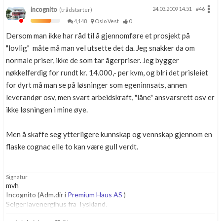
incognito
24.03.2009 14.51
#46
(trådstarter)
4,148
Oslo Vest
0
Dersom man ikke har råd til å gjennomføre et prosjekt på
"lovlig" måte må man vel utsette det da. Jeg snakker da om
normale priser, ikke de som tar ågerpriser. Jeg bygger
nøkkelferdig for rundt kr. 14.000,- per kvm, og blri det prisleiet
for dyrt må man se på løsninger som egeninnsats, annen
leverandør osv, men svart arbeidskraft, "låne" ansvarsrett osv er
ikke løsningen i mine øye.
Men å skaffe seg ytterligere kunnskap og vennskap gjennom en
flaske cognac elle to kan være gull verdt.
Signatur
mvh
Incognito (Adm.dir i
Premium Haus AS
)
Selger lavenergihus fra Tyskland.