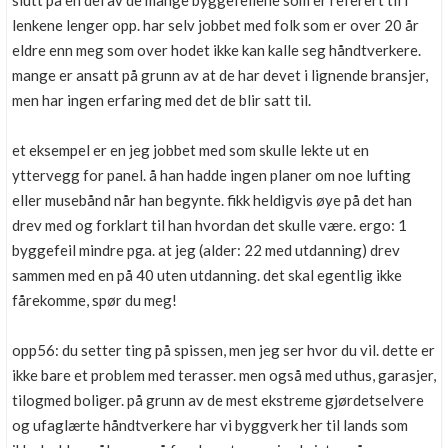
slutt på en del av de mange byggefeilene som er referert til i
Boligmappa+
lenkene lenger opp. har selv jobbet med folk som er over 20 år
Nytt
Få mer ut av Boligmappa
eldre enn meg som over hodet ikke kan kalle seg håndtverkere.
mange er ansatt på grunn av at de har devet i lignende bransjer,
men har ingen erfaring med det de blir satt til.
et eksempel er en jeg jobbet med som skulle lekte ut en
yttervegg for panel. å han hadde ingen planer om noe lufting
eller musebånd når han begynte. fikk heldigvis øye på det han
drev med og forklart til han hvordan det skulle være. ergo: 1
byggefeil mindre pga. at jeg (alder: 22 med utdanning) drev
sammen med en på 40 uten utdanning. det skal egentlig ikke
fårekomme, spør du meg!
opp56: du setter ting på spissen, men jeg ser hvor du vil. dette er
ikke bare et problem med terasser. men også med uthus, garasjer,
tilogmed boliger. på grunn av de mest ekstreme gjørdetselvere
og ufaglærte håndtverkere har vi byggverk her til lands som