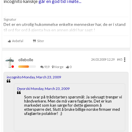
incognito kanskje
går en god tid i møte...
Signatur
Det er en utrolig hukommelse enkelte mennesker har, de er i stand
til ord for ord å gjenta hva en annen aldri har sagt !
Anbefal
Siter
ollebolle
24.03.2009 12.29
#45
919
Norge
0
incognito Monday, March 23, 2009
Dworski Monday, March 23, 2009
Som svar på trådstarters spørsmål: Ja selvsagt trenger vi
håndverkere. Men de må være faglærte. Det er kun
markedet som kan sørge for dette gjennom å
etterspørre det. Slutt å bruke billige norske firmaer med
ufaglærte polakker! ;)