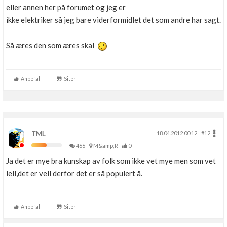
eller annen her på forumet og jeg er
Boligmappa+
ikke elektriker så jeg bare viderformidlet det som andre har sagt.
Nytt
Få mer ut av Boligmappa
Så æres den som æres skal
Anbefal
Siter
TML
18.04.2012 00.12
#12
466
M&amp;R
0
Ja det er mye bra kunskap av folk som ikke vet mye men som vet
lell,det er vell derfor det er så populert å.
Anbefal
Siter