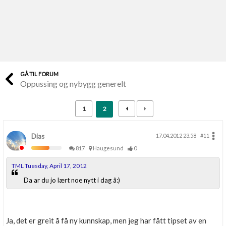
Last opp selv
Ta vare på fargekoder og kvitteringer
Verdi & økonomi
Din største investering
GÅ TIL FORUM
Oppussing og nybygg generelt
Finn håndverkere
Søk blant 9000 bedrifter
1
2
Papirer som mangler
Skaff dokumentasjon som mangler
Dias
17.04.2012 23.58
#11
817
Haugesund
0
Kundeservice
TML Tuesday, April 17, 2012
Få svar på det du lurer på
Da ar du jo lært noe nytt i dag å:)
Kom i gang med Boligmappa
Se din bolig? Klikk her
Ja, det er greit å få ny kunnskap, men jeg har fått tipset av en