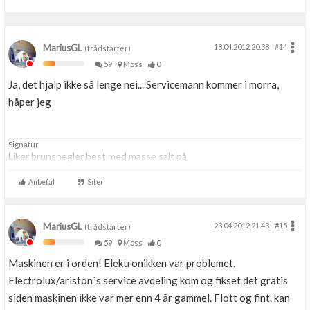
MariusGL
18.04.2012 20.38
#14
(trådstarter)
59
Moss
0
Ja, det hjalp ikke så lenge nei... Servicemann kommer i morra,
håper jeg
Signatur
Liker brunsnegler best med masse salt på
Anbefal
Siter
MariusGL
23.04.2012 21.43
#15
(trådstarter)
59
Moss
0
Maskinen er i orden! Elektronikken var problemet.
Electrolux/ariston`s service avdeling kom og fikset det gratis
siden maskinen ikke var mer enn 4 år gammel. Flott og fint. kan