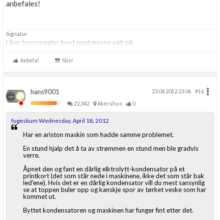
anbefales!
Signatur
Liker brunsnegler best med masse salt på
Anbefal
Siter
hans9001
23.04.2012 23.06
#16
22,342
Akershus
0
fugeskum Wednesday, April 18, 2012
Har en ariston maskin som hadde samme problemet.
En stund hjalp det å ta av strømmen en stund men ble gradvis
verre.
Åpnet den og fant en dårlig elktrolytt-kondensator på et
printkort (det som står nede i maskinene, ikke det som står bak
led'ene). Hvis det er en dårlig kondensator vill du mest sansynlig
se at toppen buler opp og kanskje spor av tørket veske som har
kommet ut.
Byttet kondensatoren og maskinen har funger fint etter det.