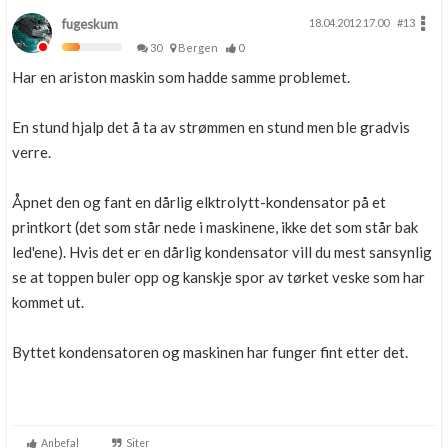
fugeskum
18.04.2012 17.00
#13
30
Bergen
0
Har en ariston maskin som hadde samme problemet.
En stund hjalp det å ta av strømmen en stund men ble gradvis
verre.
Åpnet den og fant en dårlig elktrolytt-kondensator på et
printkort (det som står nede i maskinene, ikke det som står bak
led'ene). Hvis det er en dårlig kondensator vill du mest sansynlig
se at toppen buler opp og kanskje spor av tørket veske som har
kommet ut.
Byttet kondensatoren og maskinen har funger fint etter det.
Anbefal
Siter