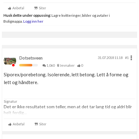
Anbefal
Siter
Husk dette under oppussing:
Lagre kvitteringer, bilder og avtaler i
Boligmappa.
Logg inn her
Dotsetsveen
31.07.2018 11.18
#1
1,060
Jevnaker
0
Siporex/porebetong. Isolerende, lett betong. Lett å forme og
lett og håndtere.
Signatur
Det er ikke resultatet som teller, men at det tar lang tid og aldri blir
helt ferdig...
Anbefal
Siter