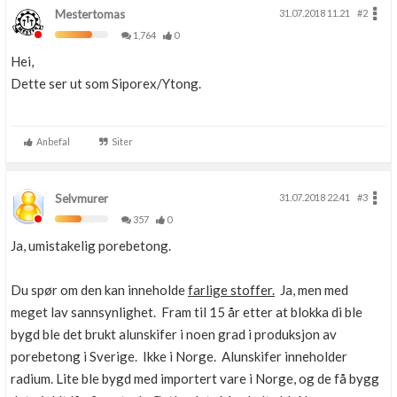
Mestertomas
31.07.2018 11.21
#2
1,764
0
Hei,
Dette ser ut som Siporex/Ytong.
Anbefal
Siter
Selvmurer
31.07.2018 22.41
#3
357
0
Ja, umistakelig porebetong.
Du spør om den kan inneholde
farlige stoffer.
Ja, men med
meget lav sannsynlighet. Fram til 15 år etter at blokka di ble
bygd ble det brukt alunskifer i noen grad i produksjon av
porebetong i Sverige. Ikke i Norge. Alunskifer inneholder
radium. Lite ble bygd med importert vare i Norge, og de få bygg