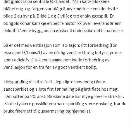
det gjaldt lå på sentrale Østlandet. Man kalte blokkene
blåbetong, og fargen var blågrå, mye mørkere enn det hvite
bilde 2 du byr på. Bilde 1 og 3 vil jeg tro er skyggespill. En
boligblokk har kanskje en bedre historikk over leverandør enn
enkeltstående bygg, om du ønsker å undersøke dette nærmere.
Så er det med ventilasjon som isolasjon: litt forbedring (for
eksempel 0,1 oms/t) av en dårlig ventilert bolig betyr mye mer
som radiaktiv tiltak enn samme nominelle forbedring av
ventilasjon for en fra før av godt ventilert bolig.
Helsparkling
vil sitte fast. Jeg slipte innvendig råmur,
sandsparklet og slipte fint før maling på glatt flate hos meg.
Det sitter på 20. året. Blokkene dine har mye grovere struktur.
Skulle tykkere pusskikt enn bare sparkling være ønskelig, bør du
bruke fibernett til pussarmering og hjørnelist.