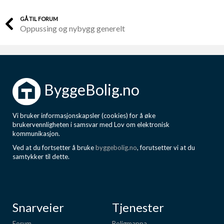
GÅ TIL FORUM
Oppussing og nybygg generelt
ByggeBolig.no
Vi bruker informasjonskapsler (cookies) for å øke
brukervennligheten i samsvar med Lov om elektronisk
kommunikasjon.
Ved at du fortsetter å bruke
byggebolig.no
, forutsetter vi at du
samtykker til dette.
Snarveier
Tjenester
Forum
Boligmappa