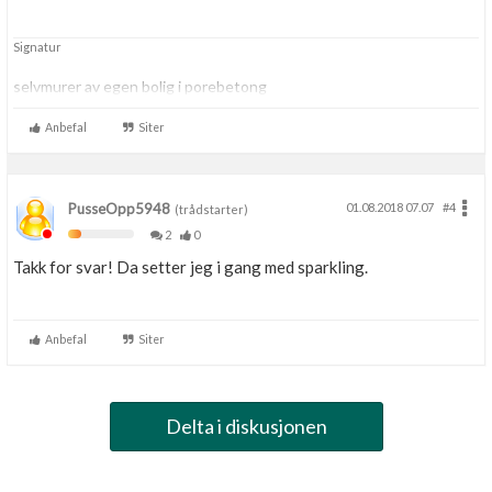
Signatur
selvmurer av egen bolig i porebetong
Anbefal
Siter
PusseOpp5948
01.08.2018 07.07
#4
(trådstarter)
2
0
Takk for svar! Da setter jeg i gang med sparkling.
Anbefal
Siter
Delta i diskusjonen