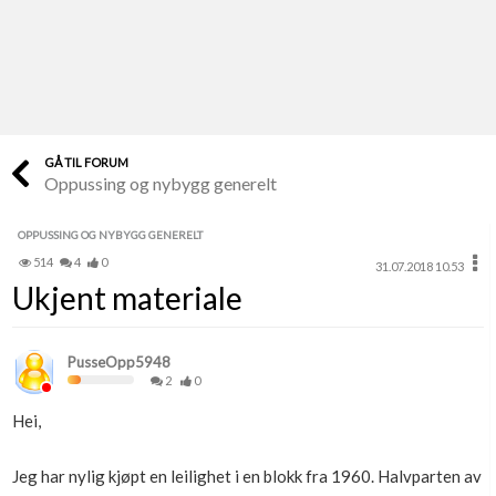
Last opp selv
Ta vare på fargekoder og kvitteringer
Verdi & økonomi
Din største investering
GÅ TIL FORUM
Oppussing og nybygg generelt
Finn håndverkere
Søk blant 9000 bedrifter
OPPUSSING OG NYBYGG GENERELT
514
4
0
31.07.2018 10.53
Papirer som mangler
Ukjent materiale
Skaff dokumentasjon som mangler
Kundeservice
PusseOpp5948
Få svar på det du lurer på
2
0
Hei,
Kom i gang med Boligmappa
Se din bolig? Klikk her
Jeg har nylig kjøpt en leilighet i en blokk fra 1960. Halvparten av