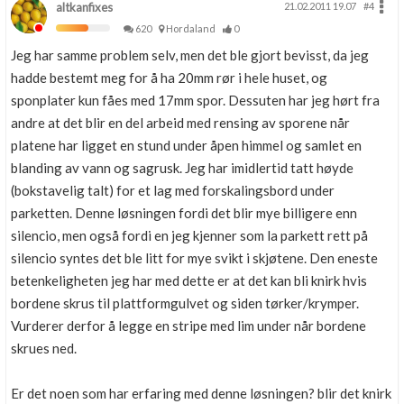
altkanfixes
21.02.2011 19.07
#4
620
Hordaland
0
Jeg har samme problem selv, men det ble gjort bevisst, da jeg
hadde bestemt meg for å ha 20mm rør i hele huset, og
sponplater kun fåes med 17mm spor. Dessuten har jeg hørt fra
andre at det blir en del arbeid med rensing av sporene når
platene har ligget en stund under åpen himmel og samlet en
blanding av vann og sagrusk. Jeg har imidlertid tatt høyde
(bokstavelig talt) for et lag med forskalingsbord under
parketten. Denne løsningen fordi det blir mye billigere enn
silencio, men også fordi en jeg kjenner som la parkett rett på
silencio syntes det ble litt for mye svikt i skjøtene. Den eneste
betenkeligheten jeg har med dette er at det kan bli knirk hvis
bordene skrus til plattformgulvet og siden tørker/krymper.
Vurderer derfor å legge en stripe med lim under når bordene
skrues ned.
Er det noen som har erfaring med denne løsningen? blir det knirk