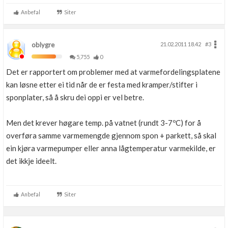
Anbefal
Siter
oblygre
21.02.2011 18.42
#3
5,755
0
Det er rapportert om problemer med at varmefordelingsplatene
kan løsne etter ei tid når de er festa med kramper/stifter i
sponplater, så å skru dei oppi er vel betre.
Men det krever høgare temp. på vatnet (rundt 3-7ºC) for å
overføra samme varmemengde gjennom spon + parkett, så skal
ein kjøra varmepumper eller anna lågtemperatur varmekilde, er
det ikkje ideelt.
Anbefal
Siter