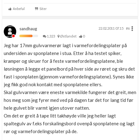
-Wavin gulvvarme
-140 mtr aktivt borrehull.
Anbefal
Siter
-Sparte NOK 16.027,- i vv og fyringsutgifter i 2010
sandhaug
22.02.2011 07.15
#6
1,323
Østlandet
0
Jeg har 17mm gulvvarmerør lagt i varmefordelingsplater på
undersiden av sponplatene i stua. Etter å ha testet spiker,
kramper og skruer for å feste varmefordelingsplatene, ble
løsningen å legge et panelbord på hver side av røret og skru det
fast i sponplaten (gjennom varmefordelingsplatene). Synes ikke
jeg fikk god nok kontakt med sponplatene ellers.
Skal gulvvarmen være eneste varmekilde fungerer det greit, men
hos meg som jeg fyrer med ved på dagen tar det for lang tid før
hele gulvet blir varmt igjen utover natten.
Om det er greit å tape litt takhøyde ville jeg heller lagt
spaltegulv av f.eks forskalingsbord ovenpå sponplatene og lagt
rør og varmefordelingsplater på de.