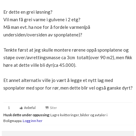
Er dette en grei løsning?
Vil man få grei varme i gulvene i 2 etg?
Må man evt. ha noe for å fordele varmen(på
undersiden/oversiden av sponplatene)?
Tenkte først at jeg skulle montere rørene oppå sponplatene og
støpe over/avrettingsmasse ca 3cm totalt(over 90 m2), men fikk
høre at dette ville bli dyr(ca 45.000).
Et annet alternativ ville jo vært å legge et nytt lag med
sponplater med spor for rør, men dette blir vel også ganske dyrt?
1
Anbefal
Siter
Husk dette under oppussing:
Lagre kvitteringer, bilder og avtaler i
Boligmappa.
Logg inn her