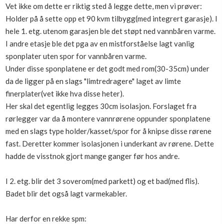
Vet ikke om dette er riktig sted å legge dette, men vi prøver:
Boligmappa+
Holder på å sette opp et 90 kvm tilbygg(med integrert garasje). I
Nytt
Få mer ut av Boligmappa
hele 1. etg. utenom garasjen ble det støpt ned vannbåren varme.
I andre etasje ble det pga av en mistforståelse lagt vanlig
sponplater uten spor for vannbåren varme.
Under disse sponplatene er det godt med rom(30-35cm) under
da de ligger på en slags "limtredragere" laget av limte
finerplater(vet ikke hva disse heter).
Her skal det egentlig legges 30cm isolasjon. Forslaget fra
rørlegger var da å montere vannrørene oppunder sponplatene
med en slags type holder/kasset/spor for å knipse disse rørene
fast. Deretter kommer isolasjonen i underkant av rørene. Dette
hadde de visstnok gjort mange ganger før hos andre.
I 2. etg. blir det 3 soverom(med parkett) og et bad(med flis).
Badet blir det også lagt varmekabler.
Har derfor en rekke spm: