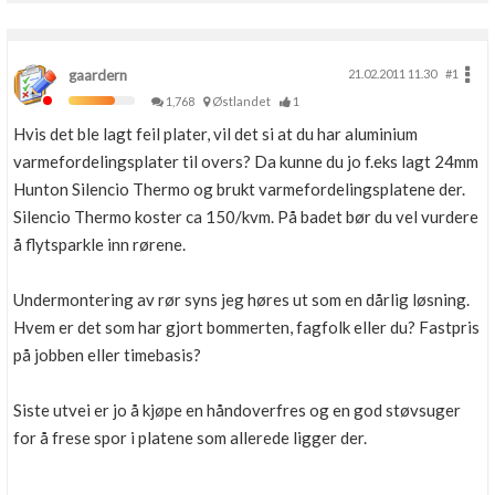
gaardern
21.02.2011 11.30
#1
1,768
Østlandet
1
Hvis det ble lagt feil plater, vil det si at du har aluminium
varmefordelingsplater til overs? Da kunne du jo f.eks lagt 24mm
Hunton Silencio Thermo og brukt varmefordelingsplatene der.
Silencio Thermo koster ca 150/kvm. På badet bør du vel vurdere
å flytsparkle inn rørene.
Undermontering av rør syns jeg høres ut som en dårlig løsning.
Hvem er det som har gjort bommerten, fagfolk eller du? Fastpris
på jobben eller timebasis?
Siste utvei er jo å kjøpe en håndoverfres og en god støvsuger
for å frese spor i platene som allerede ligger der.