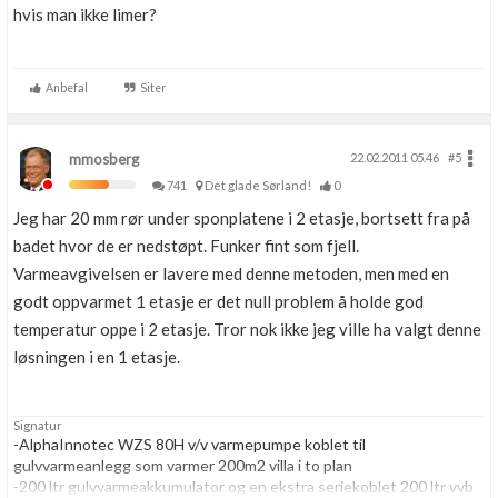
hvis man ikke limer?
Anbefal
Siter
mmosberg
22.02.2011 05.46
#5
741
Det glade Sørland!
0
Jeg har 20 mm rør under sponplatene i 2 etasje, bortsett fra på
badet hvor de er nedstøpt. Funker fint som fjell.
Varmeavgivelsen er lavere med denne metoden, men med en
godt oppvarmet 1 etasje er det null problem å holde god
temperatur oppe i 2 etasje. Tror nok ikke jeg ville ha valgt denne
løsningen i en 1 etasje.
Signatur
-AlphaInnotec WZS 80H v/v varmepumpe koblet til
gulvvarmeanlegg som varmer 200m2 villa i to plan
-200 ltr gulvvarmeakkumulator og en ekstra seriekoblet 200 ltr vvb