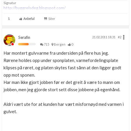
Signatur
http://byggreisdeg.blogspot.com/
1
Anbefal
Siter
Serafin
21.02.2011 18.31
#2
715
Bergen
0
Har montert gulvvarme fra undersiden på flere hus jeg.
Rørene holdes opp under sponplaten, varmefordelingsplate
klipses på røret, og platen skytes fast sånn at den ligger godt
opp mot sponen.
Har man ikke gjort jobben før er det greit å være to mann om
jobben, men jeg gjorde stort sett disse jobbene på egenhånd.
Aldri vært ute for at kunden har vært misfornøyd med varmen i
gulvet.