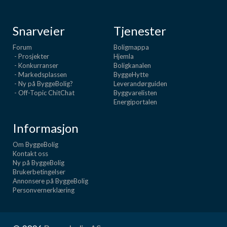
Snarveier
Tjenester
Forum
Boligmappa
- Prosjekter
Hjemla
- Konkurranser
Boligkanalen
- Markedsplassen
ByggeHytte
- Ny på ByggeBolig?
Leverandørguiden
- Off-Topic ChitChat
Byggvarelisten
Energiportalen
Informasjon
Om ByggeBolig
Kontakt oss
Ny på ByggeBolig
Brukerbetingelser
Annonsere på ByggeBolig
Personvernerklæring