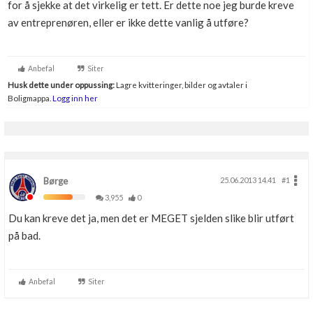
for å sjekke at det virkelig er tett. Er dette noe jeg burde kreve
Boligmappa+
av entreprenøren, eller er ikke dette vanlig å utføre?
Nytt
Få mer ut av Boligmappa
Anbefal
Siter
Husk dette under oppussing:
Lagre kvitteringer, bilder og avtaler i
Boligmappa.
Logg inn her
Børge
25.06.2013 14.41
#1
3,955
0
Du kan kreve det ja, men det er MEGET sjelden slike blir utført
på bad.
Anbefal
Siter