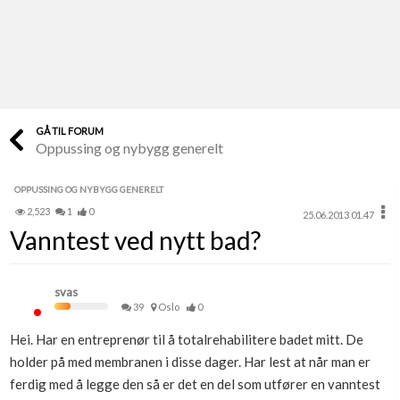
Last opp selv
Ta vare på fargekoder og kvitteringer
Verdi & økonomi
Din største investering
GÅ TIL FORUM
Oppussing og nybygg generelt
Finn håndverkere
Søk blant 9000 bedrifter
OPPUSSING OG NYBYGG GENERELT
2,523
1
0
25.06.2013 01.47
Papirer som mangler
Vanntest ved nytt bad?
Skaff dokumentasjon som mangler
Kundeservice
svas
Få svar på det du lurer på
39
Oslo
0
Hei. Har en entreprenør til å totalrehabilitere badet mitt. De
Kom i gang med Boligmappa
holder på med membranen i disse dager. Har lest at når man er
Se din bolig? Klikk her
ferdig med å legge den så er det en del som utfører en vanntest