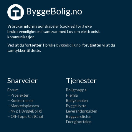
Boligmappa+
ByggeBolig.no
Nytt
Få mer ut av Boligmappa
Vi bruker informasjonskapsler (cookies) for å øke
brukervennligheten i samsvar med Lov om elektronisk
kommunikasjon.
Ved at du fortsetter å bruke
byggebolig.no
, forutsetter vi at du
samtykker til dette.
Snarveier
Tjenester
Forum
Boligmappa
- Prosjekter
Hjemla
- Konkurranser
Boligkanalen
- Markedsplassen
ByggeHytte
- Ny på ByggeBolig?
Leverandørguiden
- Off-Topic ChitChat
Byggvarelisten
Energiportalen