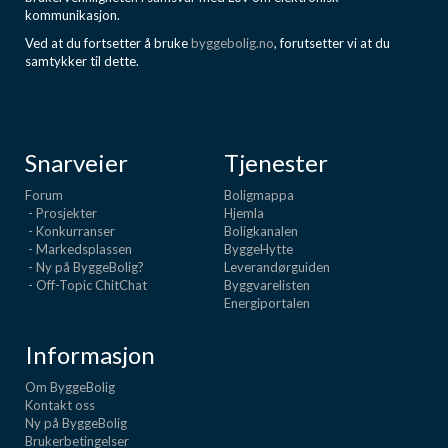
kommunikasjon.
Ved at du fortsetter å bruke
byggebolig.no
, forutsetter vi at du
samtykker til dette.
Snarveier
Tjenester
Forum
Boligmappa
- Prosjekter
Hjemla
- Konkurranser
Boligkanalen
- Markedsplassen
ByggeHytte
- Ny på ByggeBolig?
Leverandørguiden
- Off-Topic ChitChat
Byggvarelisten
Energiportalen
Informasjon
Om ByggeBolig
Kontakt oss
Ny på ByggeBolig
Brukerbetingelser