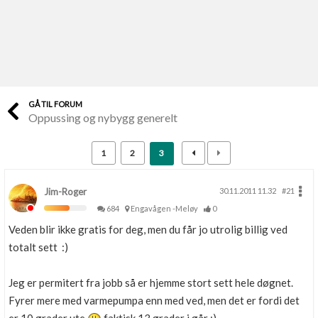
Last opp selv
Ta vare på fargekoder og kvitteringer
Verdi & økonomi
Din største investering
GÅ TIL FORUM
Oppussing og nybygg generelt
Finn håndverkere
Søk blant 9000 bedrifter
1
2
3
Papirer som mangler
Skaff dokumentasjon som mangler
Jim-Roger
30.11.2011 11.32
#21
684
Engavågen -Meløy
0
Kundeservice
Veden blir ikke gratis for deg, men du får jo utrolig billig ved
Få svar på det du lurer på
totalt sett :)
Kom i gang med Boligmappa
Jeg er permitert fra jobb så er hjemme stort sett hele døgnet.
Se din bolig? Klikk her
Fyrer mere med varmepumpa enn med ved, men det er fordi det