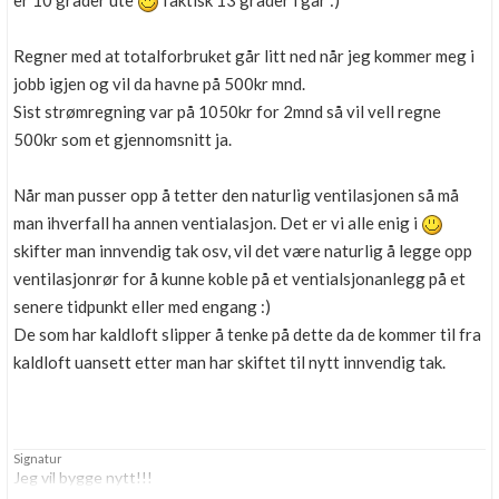
er 10 grader ute
faktisk 13 grader i går :)
Boligmappa+
Nytt
Få mer ut av Boligmappa
Regner med at totalforbruket går litt ned når jeg kommer meg i
jobb igjen og vil da havne på 500kr mnd.
Sist strømregning var på 1050kr for 2mnd så vil vell regne
500kr som et gjennomsnitt ja.
Når man pusser opp å tetter den naturlig ventilasjonen så må
man ihverfall ha annen ventialasjon. Det er vi alle enig i
skifter man innvendig tak osv, vil det være naturlig å legge opp
ventilasjonrør for å kunne koble på et ventialsjonanlegg på et
senere tidpunkt eller med engang :)
De som har kaldloft slipper å tenke på dette da de kommer til fra
kaldloft uansett etter man har skiftet til nytt innvendig tak.
Signatur
Jeg vil bygge nytt!!!