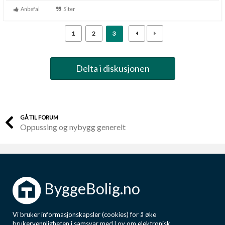
Anbefal
Siter
1
2
3
Delta i diskusjonen
GÅ TIL FORUM
Oppussing og nybygg generelt
ByggeBolig.no
Vi bruker informasjonskapsler (cookies) for å øke
brukervennligheten i samsvar med Lov om elektronisk