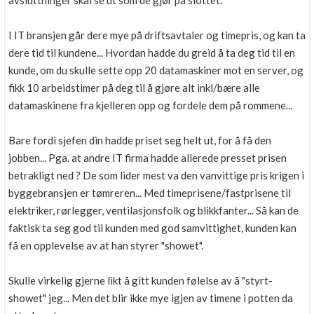
avsluttninger skal se ut som de gjør på slottet.
Boligmappa+
Nytt
Få mer ut av Boligmappa
I IT bransjen går dere mye på driftsavtaler og timepris, og kan ta
dere tid til kundene... Hvordan hadde du greid å ta deg tid til en
kunde, om du skulle sette opp 20 datamaskiner mot en server, og
fikk 10 arbeidstimer på deg til å gjøre alt inkl/bære alle
datamaskinene fra kjelleren opp og fordele dem på rommene...
Bare fordi sjefen din hadde priset seg helt ut, for å få den
jobben... Pga. at andre IT firma hadde allerede presset prisen
betrakligt ned ? De som lider mest va den vanvittige pris krigen i
byggebransjen er tømreren... Med timeprisene/fastprisene til
elektriker, rørlegger, ventilasjonsfolk og blikkfanter... Så kan de
faktisk ta seg god til kunden med god samvittighet, kunden kan
få en opplevelse av at han styrer "showet".
Skulle virkelig gjerne likt å gitt kunden følelse av å "styrt-
showet" jeg... Men det blir ikke mye igjen av timene i potten da