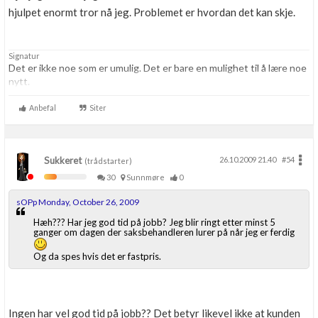
hjulpet enormt tror nå jeg. Problemet er hvordan det kan skje.
Signatur
Det er ikke noe som er umulig. Det er bare en mulighet til å lære noe
nytt.
Anbefal
Siter
Sukkeret
26.10.2009 21.40
#54
(trådstarter)
30
Sunnmøre
0
sOPp Monday, October 26, 2009
Hæh??? Har jeg god tid på jobb? Jeg blir ringt etter minst 5
ganger om dagen der saksbehandleren lurer på når jeg er ferdig
Og da spes hvis det er fastpris.
Ingen har vel god tid på jobb?? Det betyr likevel ikke at kunden