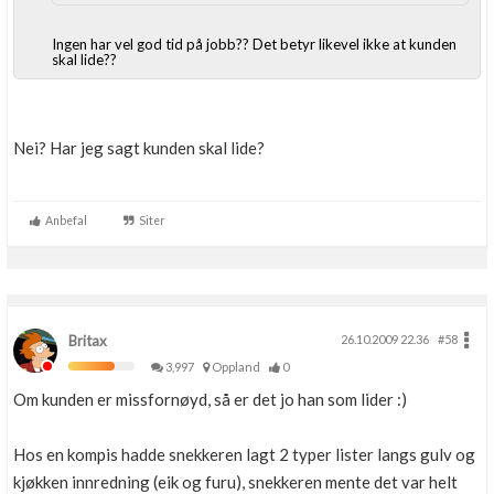
Ingen har vel god tid på jobb?? Det betyr likevel ikke at kunden
skal lide??
Nei? Har jeg sagt kunden skal lide?
Anbefal
Siter
Britax
26.10.2009 22.36
#58
3,997
Oppland
0
Om kunden er missfornøyd, så er det jo han som lider :)
Hos en kompis hadde snekkeren lagt 2 typer lister langs gulv og
kjøkken innredning (eik og furu), snekkeren mente det var helt