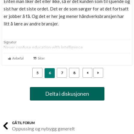
Enten man liker det eller ikke, så er det kunden som til sjuende og
sist har det siste ordet. Det er de som sørger for at det fortsatt
er jobber å få. Og det er her jeg mener håndverksbransjen har
litt å lære av andre bransjer.
Signatur
Never confuse education with intelligence
Anbefal
Siter
5
6
7
8
Delta i diskusjonen
GÅ TIL FORUM
Oppussing og nybygg generelt