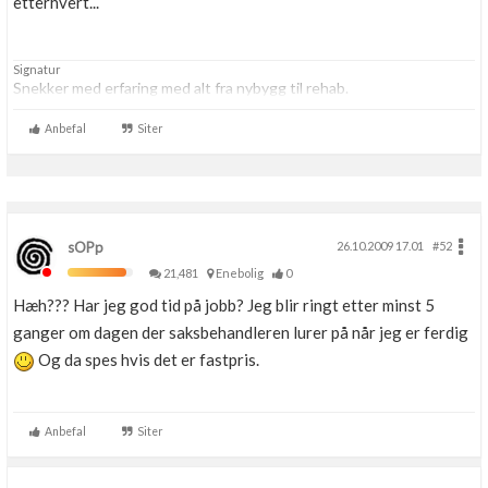
etterhvert...
Signatur
Snekker med erfaring med alt fra nybygg til rehab.
Anbefal
Siter
sOPp
26.10.2009 17.01
#52
21,481
Enebolig
0
Hæh??? Har jeg god tid på jobb? Jeg blir ringt etter minst 5
ganger om dagen der saksbehandleren lurer på når jeg er ferdig
Og da spes hvis det er fastpris.
Anbefal
Siter