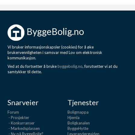
ByggeBolig.no
Vi bruker informasjonskapsler (cookies) for å øke
brukervennligheten i samsvar med Lov om elektronisk
kommunikasjon.
Ved at du fortsetter å bruke
byggebolig.no
, forutsetter vi at du
samtykker til dette.
Snarveier
Tjenester
Forum
Boligmappa
- Prosjekter
Hjemla
- Konkurranser
Boligkanalen
- Markedsplassen
ByggeHytte
- Ny på ByggeBolig?
Leverandørguiden