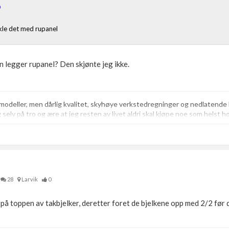
0
 kle det med rupanel
n legger rupanel? Den skjønte jeg ikke.
lmodeller, men dårlig kvalitet, skyhøye verkstedregninger og nedlaten
eg selv på tro og ære at jeg resten av livet aldri skal kjøpe noe som helst h
28
Larvik
0
 på toppen av takbjelker, deretter foret de bjelkene opp med 2/2 før 