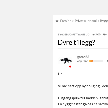
Forside
Privatøkonomi
Bygg
3,044
4
BYGGEBUDSJETT & ANBUD
Dyre tillegg?
goran86
Aspirant
Hei,
Vi har satt opp ny bolig og i de
I utgangspunktet hadde vi tenkt 
En byggmester ga oss ca samme 