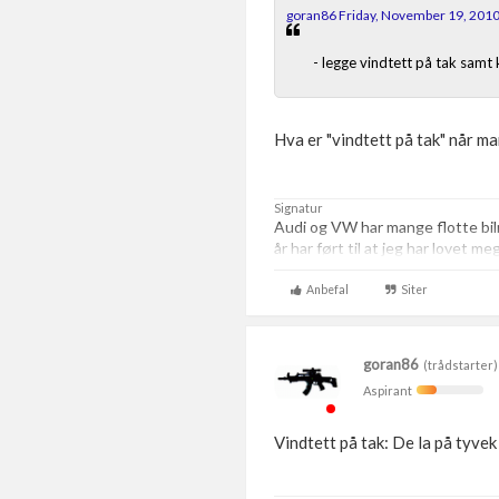
goran86 Friday, November 19, 201
- legge vindtett på tak samt
Hva er "vindtett på tak" når ma
Signatur
Audi og VW har mange flotte bi
år har ført til at jeg har lovet m
Anbefal
Siter
goran86
(trådstarter)
Aspirant
Vindtett på tak: De la på tyvek