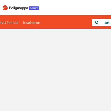
Nytt innhold
Inspirasjon
Boligens papirer
Den enkleste måten å få papirene i orden
rav
Verdi & økonomi
Din største investering
Papirer som mangler
Skaff dokumentasjon som mangler
Kom i gang med Boligmappa
Se din bolig? Klikk her