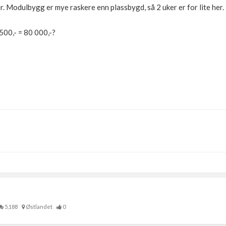
r. Modulbygg er mye raskere enn plassbygd, så 2 uker er for lite her.
500,- = 80 000,-?
Thermia Optimum G2 8kw i serie med 200ltr OZO Super. 180m energihul
5,188
Østlandet
0