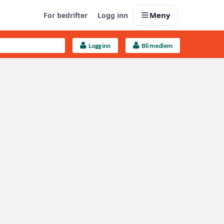
Meny
For bedrifter
Logg inn
Logg inn
Bli medlem
Last opp selv
Ta vare på fargekoder og kvitteringer
Finn håndverkere
Søk blant 9000 bedrifter
Kundeservice
Få svar på det du lurer på
Boligmappa+
Nytt
Få mer ut av Boligmappa