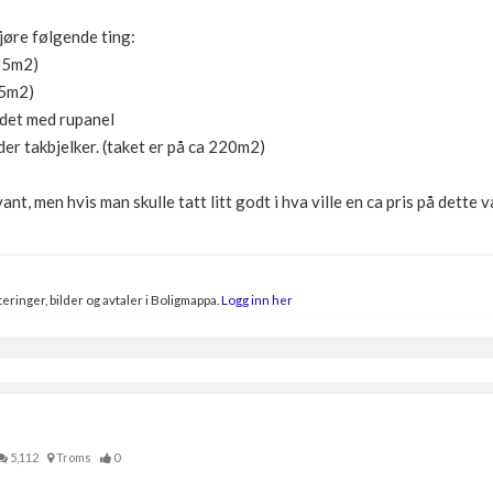
jøre følgende ting:
 95m2)
95m2)
 det med rupanel
der takbjelker. (taket er på ca 220m2)
evant, men hvis man skulle tatt litt godt i hva ville en ca pris på dett
eringer, bilder og avtaler i Boligmappa.
Logg inn her
5,112
Troms
0