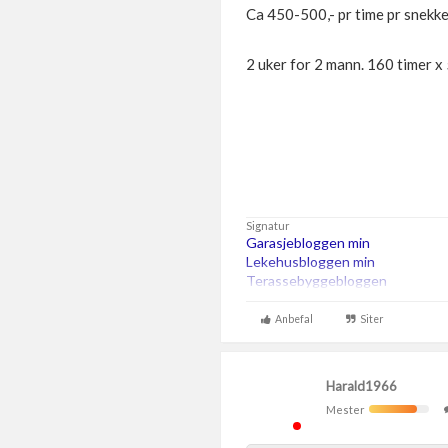
Ca 450-500,- pr time pr snekke
2 uker for 2 mann. 160 timer x 
Signatur
Garasjebloggen min
Lekehusbloggen min
Terassebyggebloggen
260m2 bta trehus etter TEK07, 
Anbefal
Siter
Harald1966
Mester