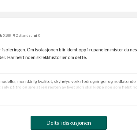
5,188
Østlandet
0
isoleringen. Om isolasjonen blir klemt opp i rupanelen mister du nest
er. Har hørt noen skrekkhistorier om dette.
lmodeller, men dårlig kvalitet, skyhøye verkstedregninger og nedlaten
eg selv på tro og ære at jeg resten av livet aldri skal kjøpe noe som helst h
Delta i diskusjonen