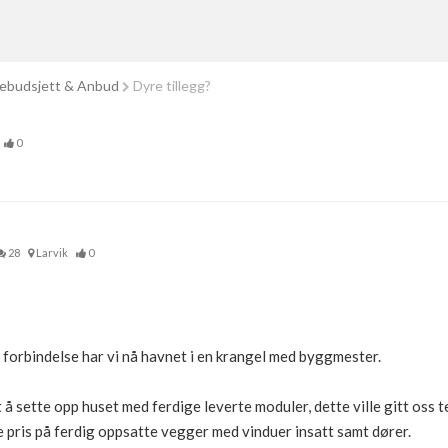
ebudsjett & Anbud
Dyre tillegg?
0
28
Larvik
0
n forbindelse har vi nå havnet i en krangel med byggmester.
å sette opp huset med ferdige leverte moduler, dette ville gitt oss t
pris på ferdig oppsatte vegger med vinduer insatt samt dører.