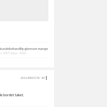
de kundebehandlig gjennom mange
os VAG igjen. Aldri.
23.11.2010 17.31
#3
de bordet taket.