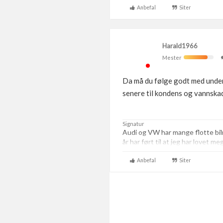
Anbefal
Siter
Harald1966
Mester
Da må du følge godt med under 
senere til kondens og vannskad
Signatur
Audi og VW har mange flotte bi
år har ført til at jeg har lovet m
Anbefal
Siter