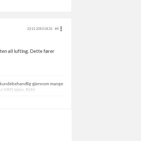
23.11.2010 18.32
#4
en all lufting. Dette fører
de kundebehandlig gjennom mange
os VAG igjen. Aldri.