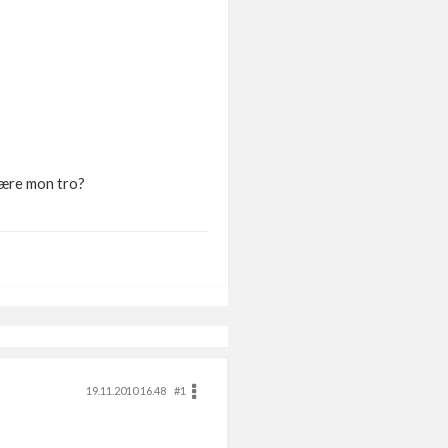
e være mon tro?
19.11.2010 16.48
#1