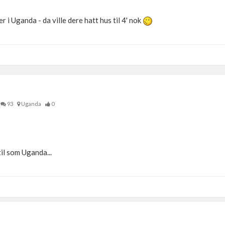
 i Uganda - da ville dere hatt hus til 4' nok
93
Uganda
0
il som Uganda...