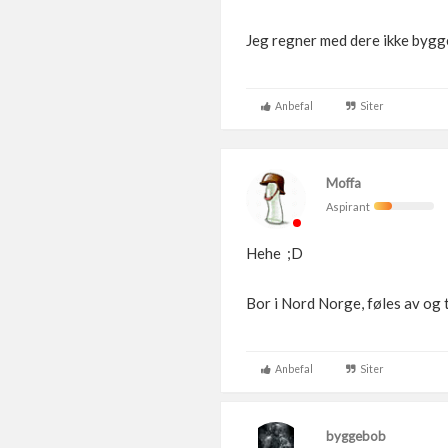
Jeg regner med dere ikke bygger
Anbefal
Siter
Moffa
Aspirant
Hehe ;D
Bor i Nord Norge, føles av og t
Anbefal
Siter
byggebob