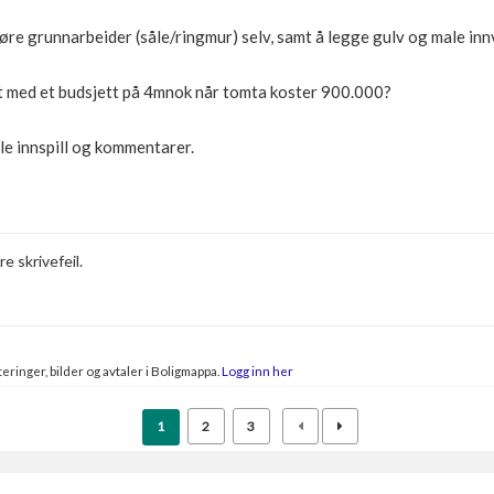
jøre grunnarbeider (såle/ringmur) selv, samt å legge gulv og male inn
 med et budsjett på 4mnok når tomta koster 900.000?
le innspill og kommentarer.
e skrivefeil.
rg
eringer, bilder og avtaler i Boligmappa.
Logg inn her
1
2
3