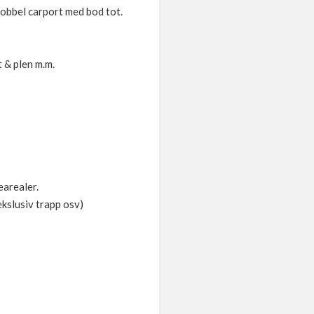
Dobbel carport med bod tot.
 & plen m.m.
earealer.
ekslusiv trapp osv)