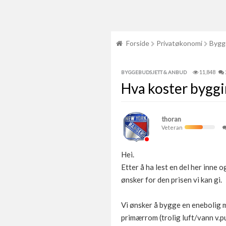
Forside
Privatøkonomi
Bygg
11,848
BYGGEBUDSJETT & ANBUD
Hva koster byggi
thoran
Veteran
Hei.
Etter å ha lest en del her inne o
ønsker for den prisen vi kan gi.
Vi ønsker å bygge en eneboli
primærrom (trolig luft/vann v.p