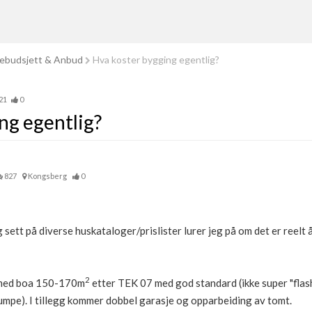
ebudsjett & Anbud
Hva koster bygging egentlig?
21
0
ng egentlig?
827
Kongsberg
0
g sett på diverse huskataloger/prislister lurer jeg på om det er reelt 
2
g med boa 150-170m
etter TEK 07 med god standard (ikke super "flas
umpe). I tillegg kommer dobbel garasje og opparbeiding av tomt.