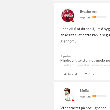
Byggherren
Aspirant
...det vil si at du har 3,1 m å b
absolutt si at dette kan la seg
gjennom..
Signatur
Mindre arkitekttegnet, moderne
Planlagt byggestart sommeren 
Anbefal
Siter
Moffa
Aspirant
Vi er startet på noe lignende.