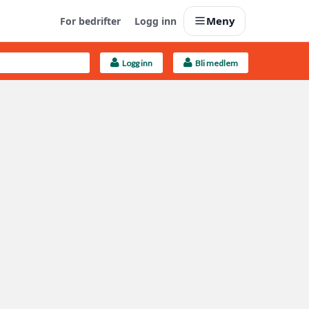
Meny
For bedrifter
Logg inn
Logg inn
Bli medlem
Last opp selv
Ta vare på fargekoder og kvitteringer
Finn håndverkere
Søk blant 9000 bedrifter
Kundeservice
Få svar på det du lurer på
Boligmappa+
Nytt
Få mer ut av Boligmappa