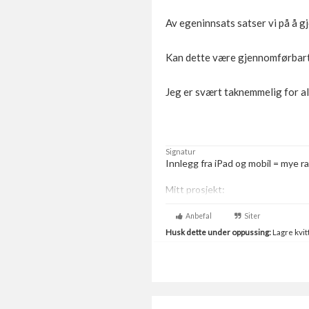
Av egeninnsats satser vi på å g
Kan dette være gjennomførbart
Jeg er svært taknemmelig for al
Signatur
Innlegg fra iPad og mobil = mye rar
Mitt prosjekt:
Halvmoderne enebolig i Kongsbe
Anbefal
Siter
Husk dette under oppussing:
Lagre kvitt