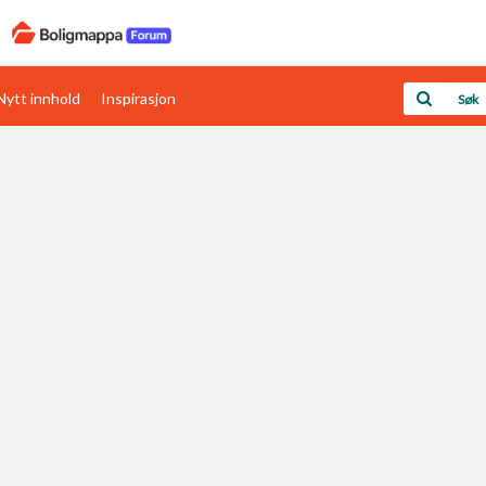
Nytt innhold
Inspirasjon
Boligens papirer
Den enkleste måten å få papirene i orden
rav
Verdi & økonomi
Din største investering
Papirer som mangler
Skaff dokumentasjon som mangler
Kom i gang med Boligmappa
Se din bolig? Klikk her