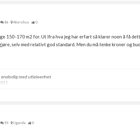
86
Akershus
0
ygge 150-170 m2 for. Ut ifra hva jeg har erfart så klarer noen å få dette
 gjøre, selv med relativt god standard. Men du må tenke kroner og bud
 enebolig med utleieenhet
2011
93
Uganda
0