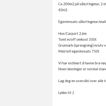
Ca 200m2 på såle/ringmur, 2 et
42m2.
Egeninnsats såle/ringmur/mali
Hus/Carport 2,6m
Tomt m/off omkost 350t
Grunnarb (sprengning) m/utv 
Matriell egeninnsats 750t
Vi har estimert å havne bra nø
Noen løsninger er normal standa
Lag deg en oversikt over alle 
Lykke til :)