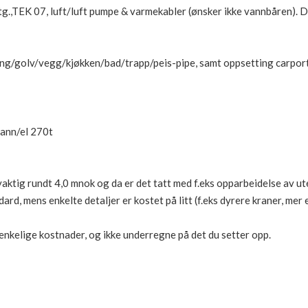
g.,TEK 07, luft/luft pumpe & varmekabler (ønsker ikke vannbåren). 
ng/golv/vegg/kjøkken/bad/trapp/peis-pipe, samt oppsetting carport
vann/el 270t
yaktig rundt 4,0 mnok og da er det tatt med f.eks opparbeidelse av ut
rd, mens enkelte detaljer er kostet på litt (f.eks dyrere kraner, mer 
tenkelige kostnader, og ikke underregne på det du setter opp.