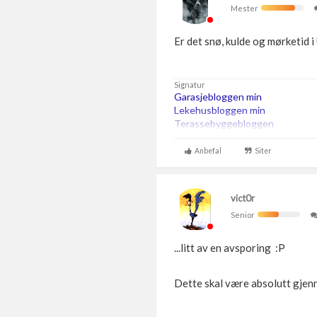
Mester
Er det snø, kulde og mørketid i
Signatur
Garasjebloggen min
Lekehusbloggen min
Terassebyggebloggen
260m2 bta trehus etter TEK07, 
Anbefal
Siter
vict0r
Senior
...litt av en avsporing :P
Dette skal være absolutt gjenn