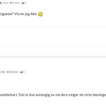
5,112
Troms
0
 Uganda? Visste jeg ikke.
Thermia Optimum G2 8kw i serie med 200ltr OZO Super. 180m energihul
382
Østfold
0
omførbart. Det er kun avhengig av om dere velger de rette løsningen