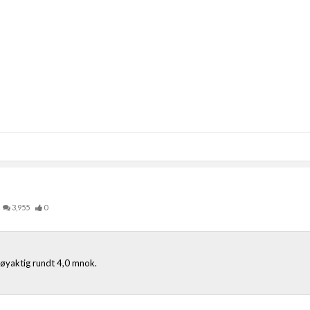
3,955
0
nøyaktig rundt 4,0 mnok.