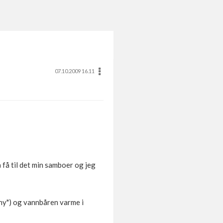
07.10.2009 16.11
å få til det min samboer og jeg
hy") og vannbåren varme i