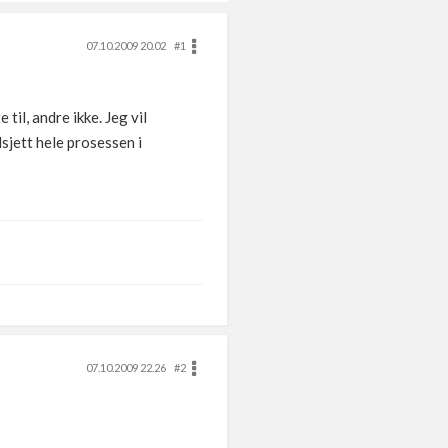
07.10.2009 20.02
#1
 til, andre ikke. Jeg vil
sjett hele prosessen i
07.10.2009 22.26
#2