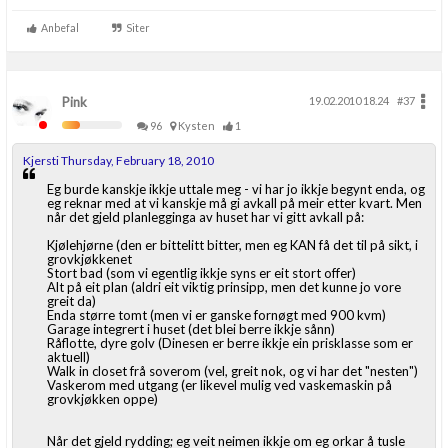
260m2 bta trehus etter TEK07, Thermia Optimum G2 8kw i serie
Anbefal
Siter
med 200ltr OZO Super. 180m energihull. Roth vannbåren varme.
Pink
19.02.2010 18.24
#37
96
Kysten
1
Kjersti Thursday, February 18, 2010
Eg burde kanskje ikkje uttale meg - vi har jo ikkje begynt enda, og
eg reknar med at vi kanskje må gi avkall på meir etter kvart. Men
når det gjeld planlegginga av huset har vi gitt avkall på:
Kjølehjørne (den er bittelitt bitter, men eg KAN få det til på sikt, i
grovkjøkkenet
Stort bad (som vi egentlig ikkje syns er eit stort offer)
Alt på eit plan (aldri eit viktig prinsipp, men det kunne jo vore
greit da)
Enda større tomt (men vi er ganske fornøgt med 900 kvm)
Garage integrert i huset (det blei berre ikkje sånn)
Råflotte, dyre golv (Dinesen er berre ikkje ein prisklasse som er
aktuell)
Walk in closet frå soverom (vel, greit nok, og vi har det "nesten")
Vaskerom med utgang (er likevel mulig ved vaskemaskin på
grovkjøkken oppe)
Når det gjeld rydding; eg veit neimen ikkje om eg orkar å tusle