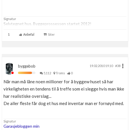
Signatur
Selvtegnet hus. Byggeprossessen startet 2012!
1
Anbefal
Siter
byggebob
19.02.2010 19.10
#38
5,112
Troms
0
Når man må låne noen millioner for å byggew huset så har
virkeligheten en tendens til å treffe som ei slegge hvis man ikke
har realistiske overslag...
De aller fleste får dog et hus med inventar man er fornøyd med.
Signatur
Garasjebloggen min