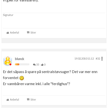
vi gikk for vannbåren).
Boligmappa+
Nytt
Få mer ut av Boligmappa
Signatur
Anbefal
Siter
blunck
19.02.2010 11.12
#32
35
0
Er det såpass å spare på sentralstøvsuger? Det var mer enn
forventet
Er vannbåren varme inkl. i alle "ferdighus"?
Anbefal
Siter