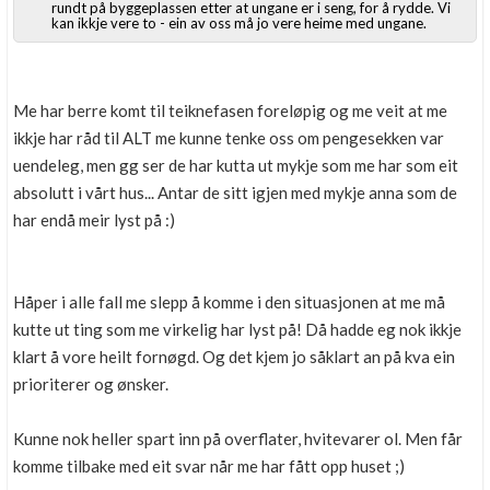
rundt på byggeplassen etter at ungane er i seng, for å rydde. Vi
kan ikkje vere to - ein av oss må jo vere heime med ungane.
Me har berre komt til teiknefasen foreløpig og me veit at me
ikkje har råd til ALT me kunne tenke oss om pengesekken var
uendeleg, men gg ser de har kutta ut mykje som me har som eit
absolutt i vårt hus... Antar de sitt igjen med mykje anna som de
har endå meir lyst på :)
Håper i alle fall me slepp å komme i den situasjonen at me må
kutte ut ting som me virkelig har lyst på! Då hadde eg nok ikkje
klart å vore heilt fornøgd. Og det kjem jo såklart an på kva ein
prioriterer og ønsker.
Kunne nok heller spart inn på overflater, hvitevarer ol. Men får
komme tilbake med eit svar når me har fått opp huset ;)