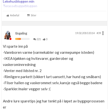
Lekehusbloggen min
Terassebyggebloggen
260m2 bta trehus etter TEK07, Thermia Optimum G2 8kw i serie
Anbefal
Siter
med 200ltr OZO Super. 180m energihull. Roth vannbåren varme.
tingeling
19.02.2010 20.14
#39
221
0
Vi sparte inn på
-Vannboren varme (varmekabler og varmepumpe isteden)
-IKEA kjøkken og hvitevarer, garderober og
vaskerominnredning
-Venter med ildsted nr. 2
-Rimligere parkett (sikkert lurt uansett, har hund og småbarn)
-Fliser hallen og vaskerommet selv, kansje også begge badene
-Sparkler/maler vegger selv :(
Andre lure sparetips jeg har tenkt på i løpet av byggeprossesen
er