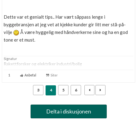
Dette var et genialt tips.. Har vært såppass lenge i
byggebransjen at jeg vet at kjekke kunder gir litt mer stå-på-
vilje
Å være hyggelig med håndverkerne sine og ha en god
tone er et must.
Signatur
Rakettforsker og elektriker industri/bolig
1
Anbefal
Siter
3
4
5
6
Delta i diskusjonen