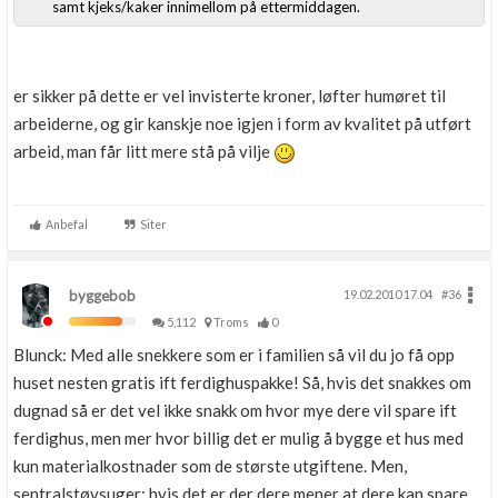
samt kjeks/kaker innimellom på ettermiddagen.
er sikker på dette er vel invisterte kroner, løfter humøret til
arbeiderne, og gir kanskje noe igjen i form av kvalitet på utført
arbeid, man får litt mere stå på vilje
Anbefal
Siter
byggebob
19.02.2010 17.04
#36
5,112
Troms
0
Blunck: Med alle snekkere som er i familien så vil du jo få opp
huset nesten gratis ift ferdighuspakke! Så, hvis det snakkes om
dugnad så er det vel ikke snakk om hvor mye dere vil spare ift
ferdighus, men mer hvor billig det er mulig å bygge et hus med
kun materialkostnader som de største utgiftene. Men,
sentralstøvsuger; hvis det er der dere mener at dere kan spare