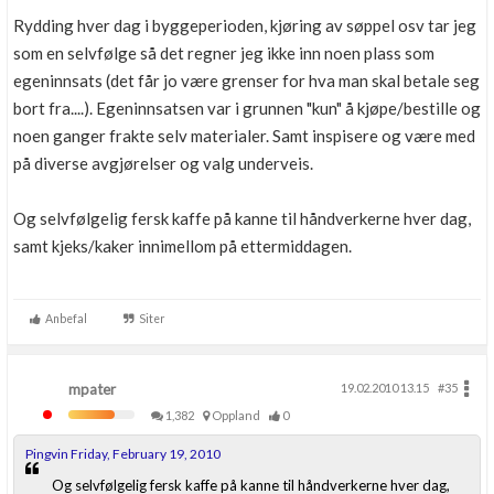
Rydding hver dag i byggeperioden, kjøring av søppel osv tar jeg
som en selvfølge så det regner jeg ikke inn noen plass som
egeninnsats (det får jo være grenser for hva man skal betale seg
bort fra....). Egeninnsatsen var i grunnen "kun" å kjøpe/bestille og
noen ganger frakte selv materialer. Samt inspisere og være med
på diverse avgjørelser og valg underveis.
Og selvfølgelig fersk kaffe på kanne til håndverkerne hver dag,
samt kjeks/kaker innimellom på ettermiddagen.
Anbefal
Siter
mpater
19.02.2010 13.15
#35
1,382
Oppland
0
Pingvin Friday, February 19, 2010
Og selvfølgelig fersk kaffe på kanne til håndverkerne hver dag,