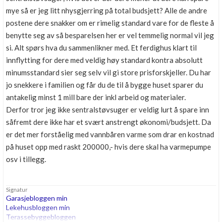
mye så er jeg litt nhysgjerring på total budsjett? Alle de andre
postene dere snakker om er rimelig standard vare for de fleste å
benytte seg av så besparelsen her er vel temmelig normal vil jeg
si. Alt spørs hva du sammenlikner med. Et ferdighus klart til
innflytting for dere med veldig høy standard kontra absolutt
minumsstandard sier seg selv vil gi store prisforskjeller. Du har
jo snekkere i familien og får du de til å bygge huset sparer du
antakelig minst 1 mill bare der inkl arbeid og materialer.
Derfor tror jeg ikke sentralstøvsuger er veldig lurt å spare inn
såfremt dere ikke har et svært anstrengt økonomi/budsjett. Da
er det mer forståelig med vannbåren varme som drar en kostnad
på huset opp med raskt 200000,- hvis dere skal ha varmepumpe
osv i tillegg.
Signatur
Garasjebloggen min
Lekehusbloggen min
Terassebyggebloggen