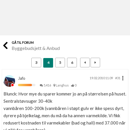
Last opp selv
Ta vare på fargekoder og kvitteringer
Verdi & økonomi
Din største investering
GÅ TIL FORUM
Byggebudsjett & Anbud
Finn håndverkere
Søk blant 9000 bedrifter
3
4
5
6
Papirer som mangler
Skaff dokumentasjon som mangler
Jafo
19.02.2010 11.09
#31
5,416
Langhus
0
Kundeservice
Blunck: Hvor mye du sparer kommer jo an på størrelsen på huset.
Få svar på det du lurer på
Sentralstøvsuger 30-40k
vannbåren 100-200k (vannbåren i støpt gulv er ikke spess dyrt,
Kom i gang med Boligmappa
dyrere på bjelkelag, men du må da ha annen varmekilde. Vi fikk
Se din bolig? Klikk her
redusert kostnaden til varmekabler (bad og hall) med 37.000 når