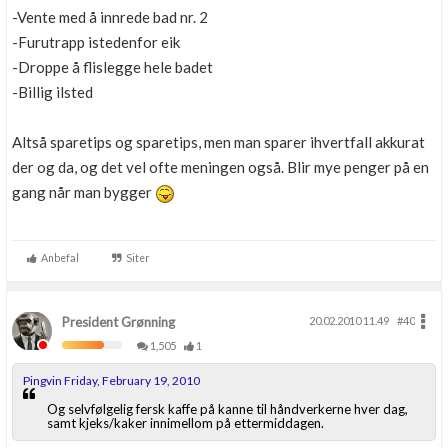
-Vente med å innrede bad nr. 2
-Furutrapp istedenfor eik
-Droppe å flislegge hele badet
-Billig ilsted
Altså sparetips og sparetips, men man sparer ihvertfall akkurat
der og da, og det vel ofte meningen også. Blir mye penger på en
gang når man bygger
Anbefal
Siter
President Grønning
20.02.2010 11.49
#40
1,505
1
Pingvin Friday, February 19, 2010
Og selvfølgelig fersk kaffe på kanne til håndverkerne hver dag,
samt kjeks/kaker innimellom på ettermiddagen.