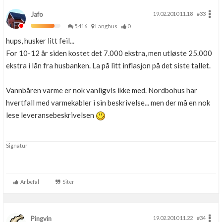
Jafo
19.02.2010 11.18
#33
5,416
Langhus
0
hups, husker litt feil...
For 10-12 år siden kostet det 7.000 ekstra, men utløste 25.000
ekstra i lån fra husbanken. La på litt inflasjon på det siste tallet.
Vannbåren varme er nok vanligvis ikke med. Nordbohus har
hvertfall med varmekabler i sin beskrivelse... men der må en nok
lese leveransebeskrivelsen
Signatur
Anbefal
Siter
Pingvin
19.02.2010 11.22
#34