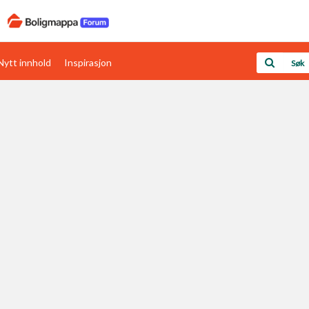
Nytt innhold
Inspirasjon
Boligens papirer
Den enkleste måten å få papirene i orden
rav
Verdi & økonomi
Din største investering
Papirer som mangler
Skaff dokumentasjon som mangler
Kom i gang med Boligmappa
Se din bolig? Klikk her