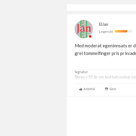
ElJan
Legende
Med moderat egeninnsats er de
grei tommelfinger pris pr kvadr
Signatur
Skrev i 10 år om led belysning o
Anbefal
Siter