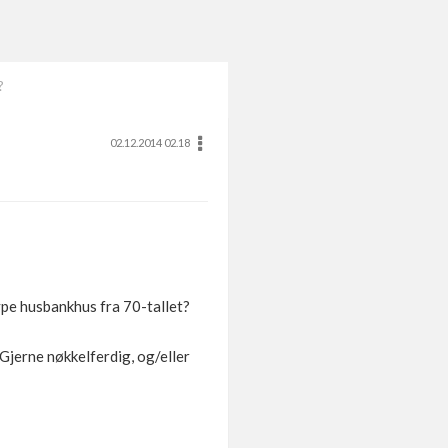
?
02.12.2014 02.18
ype husbankhus fra 70-tallet?
. Gjerne nøkkelferdig, og/eller