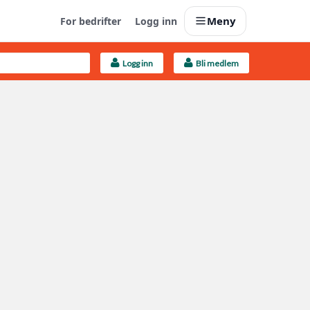
Meny
For bedrifter
Logg inn
Logg inn
Bli medlem
Last opp selv
Ta vare på fargekoder og kvitteringer
Finn håndverkere
Søk blant 9000 bedrifter
Kundeservice
Få svar på det du lurer på
Boligmappa+
Nytt
Få mer ut av Boligmappa