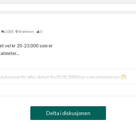
2,018
Strømmen
0
t vel kr 20-23.000 som er
atmeter...
g gulvvarme for elby, skriver fra 01.01.2020 kun som privatperson
.
Delta i diskusjonen