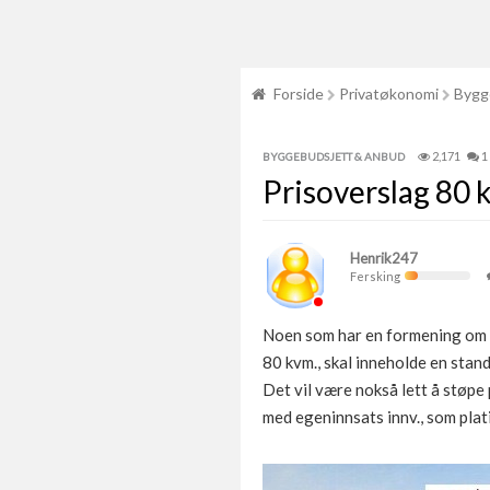
Forside
Privatøkonomi
Bygg
2,171
1
BYGGEBUDSJETT & ANBUD
Prisoverslag 80 k
Henrik247
Fersking
Noen som har en formening om h
80 kvm., skal inneholde en stand
Det vil være nokså lett å støpe p
med egeninnsats innv., som plati