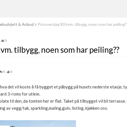
ebudsjett & Anbud
Prisoverslag 80 kvm. tilbygg, noen som har peiling?
0
vm. tilbygg, noen som har peiling??
4
0
va det vil koste å få bygget et påbygg på husets nederste etasje, t
ard 3-roms for utleie.
late til den, da tomten her er flat. Taket på tilbygget vil bli terrasse
ng av vegg/tak, sparkling,maling,gulv, listing, kjøkken osv.