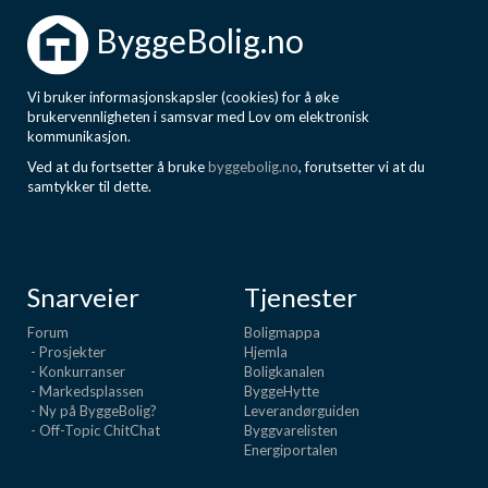
Boligmappa+
ByggeBolig.no
Nytt
Få mer ut av Boligmappa
Vi bruker informasjonskapsler (cookies) for å øke
brukervennligheten i samsvar med Lov om elektronisk
kommunikasjon.
Ved at du fortsetter å bruke
byggebolig.no
, forutsetter vi at du
samtykker til dette.
Snarveier
Tjenester
Forum
Boligmappa
- Prosjekter
Hjemla
- Konkurranser
Boligkanalen
- Markedsplassen
ByggeHytte
- Ny på ByggeBolig?
Leverandørguiden
- Off-Topic ChitChat
Byggvarelisten
Energiportalen