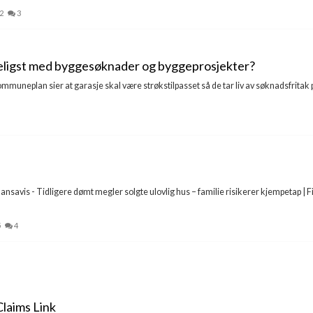
2
3
eligst med byggesøknader og byggeprosjekter?
mmuneplan sier at garasje skal være strøkstilpasset så de tar liv av søknadsfritak
ansavis - Tidligere dømt megler solgte ulovlig hus – familie risikerer kjempetap | F
5
4
laims Link