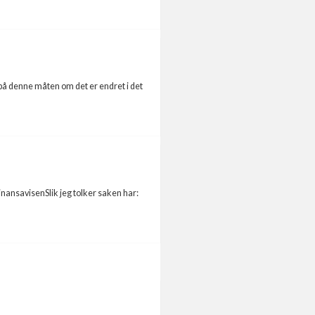
 på denne måten om det er endret i det
inansavisenSlik jeg tolker saken har: