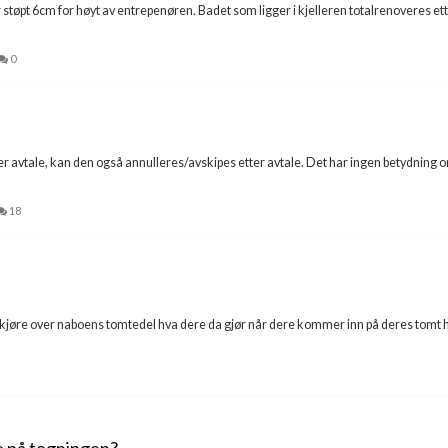
r støpt 6cm for høyt av entrepenøren. Badet som ligger i kjelleren totalrenoveres e
0
tter avtale, kan den også annulleres/avskipes etter avtale. Det har ingen betydning om
18
il å kjøre over naboens tomtedel hva dere da gjør når dere kommer inn på deres tom