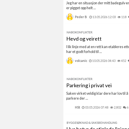
Jeg har en situasjon der mitt badegulv e
er pigget opp helt ...
Peder B
13.05.2026 12:03
118
NABOKONFLIKTER
Hevd og veirett
I lik linje med at en rett kan etableres e
har et godt forhold til ...
volcanic
10.05.2026 04:43
452
NABOKONFLIKTER
Parkering i privat vei
Saken virket veldig klar dere har lov t
parkere der ...
HSt
03.05.2026 07:48
2,802
6
BYGGESØKNAD & SAKSBEHANDLING