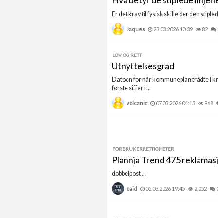
Hva betyr de stiplede linje
Er det krav til fysisk skille der den stip
Jaques
23.03.2026 10:39
82
LOV OG RETT
Utnyttelsesgrad
Datoen for når kommuneplan trådte i kraf
første siffer i ...
volcanic
07.03.2026 04:13
968
FORBRUKERRETTIGHETER
Plannja Trend 475 reklamas
dobbelpost ...
caid
05.03.2026 19:45
2,052