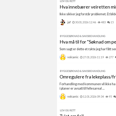
LOV OG RETT
Hva innebærer veiretten min?
Ikke sikker jeg forstår problemet. Et bild
jaf
30.01.2026 12:46
483
15
BYGGESØKNAD & SAKSBEHANDLING
Hva må til for "Søknad om pe
Som sagt er dette et rykte jeg har fått se
volcanic
27.01.2026 11:19
277
BYGGESØKNAD & SAKSBEHANDLING
Omregulere fra lekeplass/frit
Forhandling med kommunen vil ikke ha no
i planer er avsatt til fellesareal ...
volcanic
12.01.2026 09:34
95
LOV OG RETT