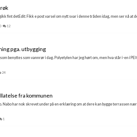
brøk
kk fint detEdit: Fikk e post varsel om nytt svar i denne tråden idag, men ser nå at det 
0
12
dning pga. utbygging
 som benyttes som vannrør i dag. Polyetylen har jeg hørt om, men hva står i-en i PEI f
24
illatelse fra kommunen
abo. Nabo har nok skrevet under på en erklæring om at dere kan bygge terrassen 
1