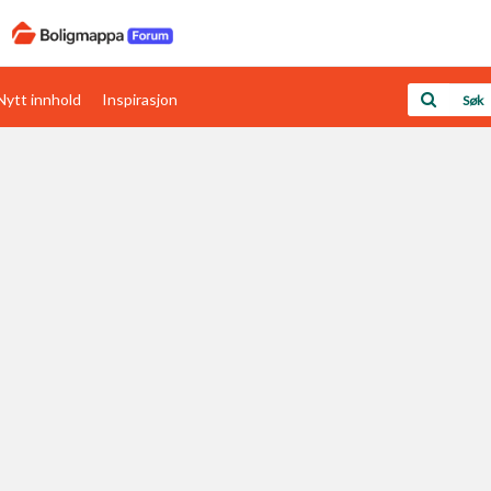
Nytt innhold
Inspirasjon
Boligens papirer
Den enkleste måten å få papirene i orden
rav
Verdi & økonomi
Din største investering
Papirer som mangler
Skaff dokumentasjon som mangler
Kom i gang med Boligmappa
Se din bolig? Klikk her