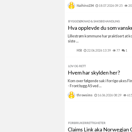
Naihino234
18.07.2026 09:25
20
BYGGESØKNAD & SAKSBEHANDLING
Hva opplevde du som vansk
Lillestrøm kommune har praktisert at ko
siste ...
HSt
22.06.2026 13:39
77
1
LOV OG RETT
Hvem har skylden her?
Kom over følgende sak i forrige ukes Fin
- Front bygg AS ved ...
throwsims
16.06.2026 08:29
61
FORBRUKERRETTIGHETER
Claims Link aka Norwegian C