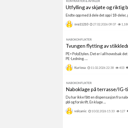
KONTRAKTER & AVTALER
Utfylling av skjøte og riktig 
Endte opp med å dele det opp i 18-deler, gi
sva11210
27.02.2026 09:07
1,18
NABOKONFLIKTER
Tvungen flytting av stikkle
PE= PolyEtylen. Det er i all hovedsak det
PE-Ledning. ...
Kuriosa
11.02.2026 22:38
403
NABOKONFLIKTER
Naboklage på terrasse/IG-t
Du har ikke fått en dispensasjon fra n
pbl og forskrift. En klage ...
volcanic
10.02.2026 15:33
127