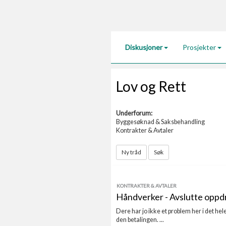
Diskusjoner
Prosjekter
Lov og Rett
Underforum:
Byggesøknad & Saksbehandling
Kontrakter & Avtaler
Ny tråd
Søk
KONTRAKTER & AVTALER
Håndverker - Avslutte oppd
Dere har jo ikke et problem her i det he
den betalingen. ...