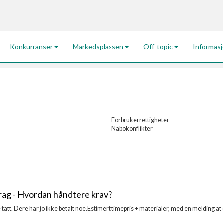
Konkurranser
Markedsplassen
Off-topic
Informas
Forbrukerrettigheter
Nabokonflikter
rag - Hvordan håndtere krav?
le tatt. Dere har jo ikke betalt noe.Estimert timepris + materialer, med en melding 