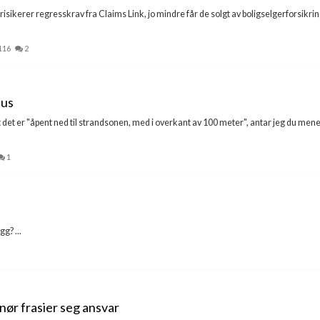
re risikerer regresskrav fra Claims Link, jo mindre får de solgt av boligselgerforsikr
116
2
hus
 det er "åpent ned til strandsonen, med i overkant av 100 meter", antar jeg du mener 
1
g? ...
nør frasier seg ansvar