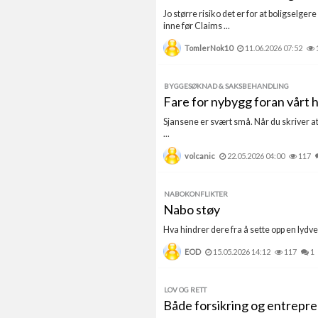
Jo større risiko det er for at boligselge
inne før Claims ...
TomlerNok10
11.06.2026 07:52
BYGGESØKNAD & SAKSBEHANDLING
Fare for nybygg foran vårt 
Sjansene er svært små. Når du skriver at
...
volcanic
22.05.2026 04:00
117
NABOKONFLIKTER
Nabo støy
Hva hindrer dere fra å sette opp en lydveg
EOD
15.05.2026 14:12
117
1
LOV OG RETT
Både forsikring og entrepre