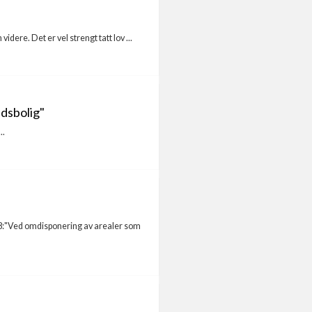
idere. Det er vel strengt tatt lov ...
idsbolig"
..
008:"Ved omdisponering av arealer som