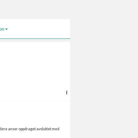
jon
at dere anser oppdraget avsluttet med