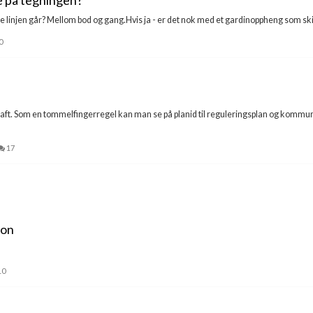
ne på tegningen?
lede linjen går? Mellom bod og gang.Hvis ja - er det nok med et gardinoppheng som skill
0
t. Som en tommelfingerregel kan man se på planid til reguleringsplan og kommuneplan
17
jon
10