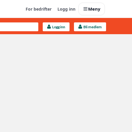
Meny
For bedrifter
Logg inn
Logg inn
Bli medlem
Last opp selv
Ta vare på fargekoder og kvitteringer
Finn håndverkere
Søk blant 9000 bedrifter
Kundeservice
Få svar på det du lurer på
Boligmappa+
Nytt
Få mer ut av Boligmappa