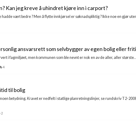
 Kan jeg kreve å uhindret kjøre inn i carport?
e hadde vært bedre ? Men å flytte innkjørsel er søknadspliktig ? Ikke noe en gjør uten v
rsonlig ansvarsrett som selvbygger av egen bolig eller frit
rvert i fagmiljøet, men kommunen som ble nevnt er nok en av de aller, aller største. .
4
id til bolig
en betydning. Kravet er nedfelt i statlige planretningslinjer, se rundskriv T2-2
2