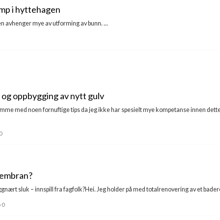
mp i hyttehagen
en avhenger mye av utforming av bunn. ...
r og oppbygging av nytt gulv
e med noen fornuftige tips da jeg ikke har spesielt mye kompetanse innen dette 
0
membran?
rt sluk – innspill fra fagfolk?Hei. Jeg holder på med totalrenovering av et baderom
0