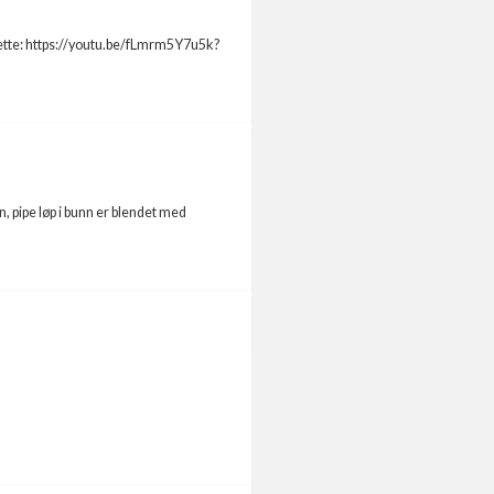
dette: https://youtu.be/fLmrm5Y7u5k?
, pipe løp i bunn er blendet med