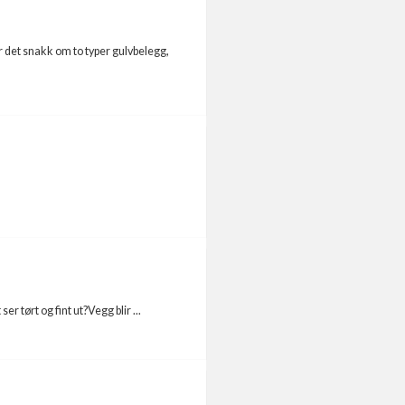
r det snakk om to typer gulvbelegg,
r tørt og fint ut?Vegg blir ...