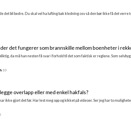
 det bli bedre. Du skal vel ha lufting bak kledning osv så den bør ikke få det verre te
k der det fungerer som brannskille mellom boenheter i rek
iktig, da må han nesten få svar i forhold til det som faktisk er reglene. Som selvbyg
10
 legge overlapp eller med enkel hakfals?
ar ikke gjort det før. Har lest meg opp og kikket på videoer. Ser jeg har to mulighe
0