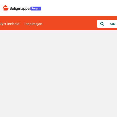
Nytt innhold
Inspirasjon
Boligens papirer
Den enkleste måten å få papirene i orden
rav
Verdi & økonomi
Din største investering
Papirer som mangler
Skaff dokumentasjon som mangler
Kom i gang med Boligmappa
Se din bolig? Klikk her