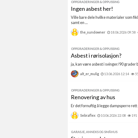
OPPGRADERINGER & OPPUSSING
Ingen asbest her!
Ville bare dele hvilke materialer som fi
samt en ...
the_sundowner
18.06.2026 09:58
OPPGRADERINGER & OPPUSSING
Asbest i rørisolasjon?
ja, kan være asbest i svinger/90 grader bø
alt_er_mulig
13.06.2026 12:14
5
OPPGRADERINGER & OPPUSSING
Renovering av hus
Er det fornuftig å legge dampsperre rett p
Sebraflex
10.06.2026 22:08
191
GARASJE, ANNEKS OG SMÅHUS