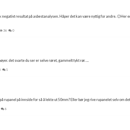
kk negativt resultat på asbestanalysen. Håper det kan være nyttig for andre. 🙂Her e
36
0
yer. det svarte du ser er selve røret, gammelt tykt rør. ...
5
1
å rupanel på innside for så å lekte ut 50mm? Eller bør jeg rive rupanelet selv om det se
6