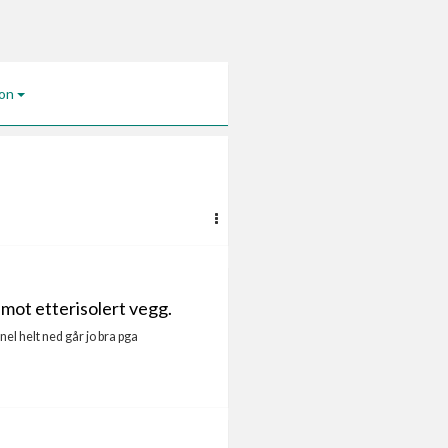
jon
 mot etterisolert vegg.
nel helt ned går jo bra pga