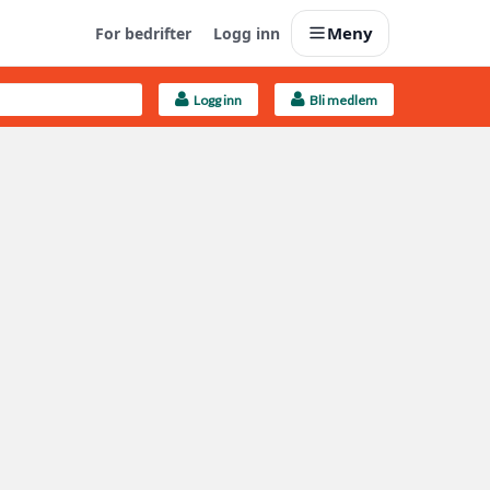
Meny
For bedrifter
Logg inn
Logg inn
Bli medlem
Last opp selv
Ta vare på fargekoder og kvitteringer
Finn håndverkere
Søk blant 9000 bedrifter
Kundeservice
Få svar på det du lurer på
Boligmappa+
Nytt
Få mer ut av Boligmappa