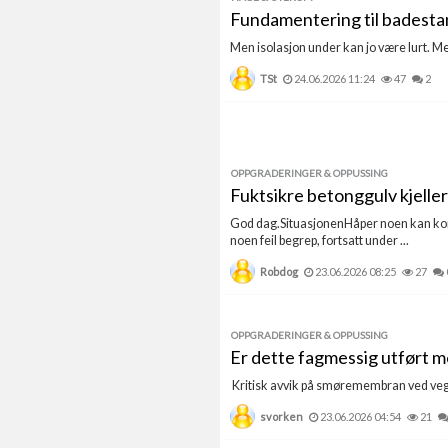
Fundamentering til badesta
Men isolasjon under kan jo være lurt. M
TSt
24.06.2026 11:24
47
2
OPPGRADERINGER & OPPUSSING
Fuktsikre betonggulv kjelle
God dag.SituasjonenHåper noen kan komm
noen feil begrep, fortsatt under ...
Robdog
23.06.2026 08:25
27
OPPGRADERINGER & OPPUSSING
Er dette fagmessig utført 
Kritisk avvik på smøremembran ved veggnæ
svorken
23.06.2026 04:54
21