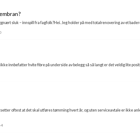
membran?
rt sluk – innspill fra fagfolk?Hei. Jeg holder på med totalrenovering av et baderom
0
kke innbefatter hvite fibre på underside av belegg så så langt er det veldig lite positi
etter oftest at det skal utføres tømming hvert år, og uten serviceavtale er ikke an
4