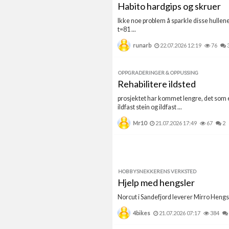
Habito hardgips og skruer
Ikke noe problem å sparkle disse hullen
t=81 ...
runarb
22.07.2026 12:19
76
OPPGRADERINGER & OPPUSSING
Rehabilitere ildsted
prosjektet har kommet lengre, det som er 
ildfast stein og ildfast ...
Mr10
21.07.2026 17:49
67
2
HOBBYSNEKKERENS VERKSTED
Hjelp med hengsler
Norcut i Sandefjord leverer Mirro Hengsle
4bikes
21.07.2026 07:17
384