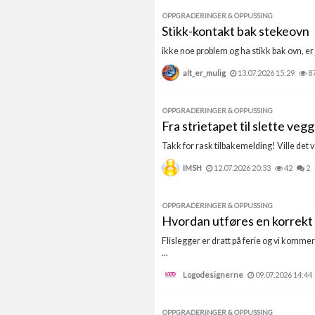
OPPGRADERINGER & OPPUSSING
Stikk-kontakt bak stekeovn
ikke noe problem og ha stikk bak ovn, er
alt_er_mulig
13.07.2026 15:29
8
OPPGRADERINGER & OPPUSSING
Fra strietapet til slette veg
Takk for rask tilbakemelding! Ville det væ
IMSH
12.07.2026 20:33
42
2
OPPGRADERINGER & OPPUSSING
Hvordan utføres en korrek
Flislegger er dratt på ferie og vi komm
...
Logodesignerne
09.07.2026 14:44
OPPGRADERINGER & OPPUSSING