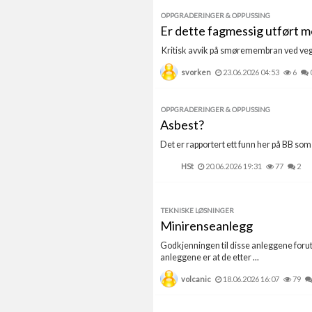
OPPGRADERINGER & OPPUSSING
Er dette fagmessig utført 
Kritisk avvik på smøremembran ved veggnæ
svorken
23.06.2026 04:53
6
OPPGRADERINGER & OPPUSSING
Asbest?
Det er rapportert ett funn her på BB som i
HSt
20.06.2026 19:31
77
2
TEKNISKE LØSNINGER
Minirenseanlegg
Godkjenningen til disse anleggene foruts
anleggene er at de etter ...
volcanic
18.06.2026 16:07
79