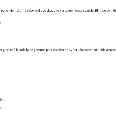
e pene igjen. Du må skjære ut den skadede kartongen og så sparkle. Blir noe som 
3
gjort er å blende igjen gammel peis, etablert en ny sot luke på venstre side av pipen
r. ...
5