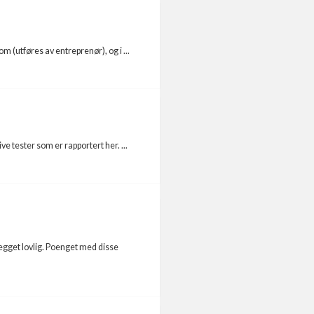
 (utføres av entreprenør), og i ...
ve tester som er rapportert her. ...
legget lovlig. Poenget med disse