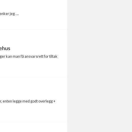
nker jeg. ...
kehus
ger kan man få ansvarsrett for tiltak
ter, enten legge med godt overlegg +