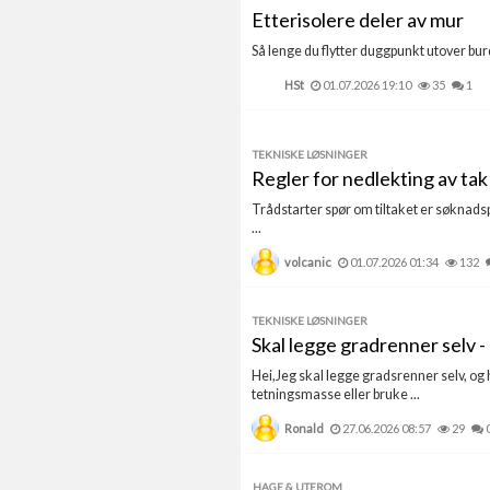
Etterisolere deler av mur
Så lenge du flytter duggpunkt utover burde
HSt
01.07.2026 19:10
35
1
TEKNISKE LØSNINGER
Regler for nedlekting av ta
Trådstarter spør om tiltaket er søknadspl
...
volcanic
01.07.2026 01:34
132
TEKNISKE LØSNINGER
Skal legge gradrenner selv -
Hei,Jeg skal legge gradsrenner selv, og h
tetningsmasse eller bruke ...
Ronald
27.06.2026 08:57
29
HAGE & UTEROM