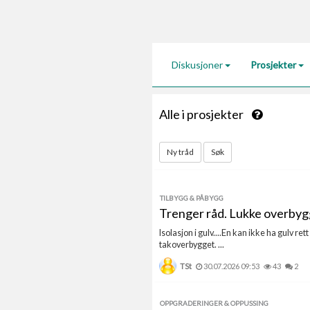
Diskusjoner
Prosjekter
Alle i prosjekter
Ny tråd
Søk
TILBYGG & PÅBYGG
Trenger råd. Lukke overbygge
Isolasjon i gulv....En kan ikke ha gulv re
takoverbygget. ...
TSt
30.07.2026 09:53
43
2
OPPGRADERINGER & OPPUSSING