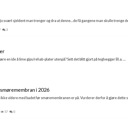
 jo svært sjeldent man trenger og dra ut denne...de få gangene man skulle trenge de
7
3
ger
re en ide å lime gips/rehab-plater utenpå? Sett det blitt gjort på teglvegger Bl.a. ...
t smøremembran i 2026
er ikke videre med badet før smøremembranen er på. Vurderer derfor å gjøre dette s
57
0