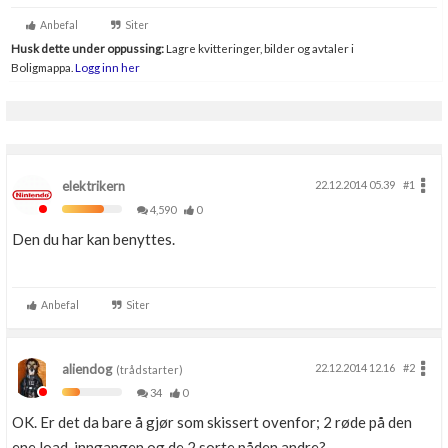
Anbefal
Siter
Husk dette under oppussing:
Lagre kvitteringer, bilder og avtaler i
Boligmappa.
Logg inn her
elektrikern
22.12.2014 05.39
#1
4,590
0
Den du har kan benyttes.
Anbefal
Siter
aliendog
22.12.2014 12.16
#2
(trådstarter)
34
0
OK. Er det da bare å gjør som skissert ovenfor; 2 røde på den
ene load-inngangen og de 2 sorte påden andre?