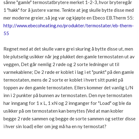
sånne "gamle" termostatbrytere merket 1-2-3, hvor bryteregår
Boligmappa+
1 "hakk" for å justere varme. Tenkte at jeg skulle bytte disse med
Nytt
Få mer ut av Boligmappa
mer moderne greier, så jeg var og kjøpte en Ebeco EB.Therm 55:
http://www.ebecoheating.no/produkter/termostater/eb-therm-
55
Regnet med at det skulle være grei skuring å bytte disse ut, men
ble plutselig usikker når jeg plukket den gamle termostaten ut av
veggen, Det går nemlig 2 røde og 2 sorte ledninger ut til
varmekablene; De 2 røde er koblet i lag i et "punkt" på den gamle
termostaten, mens de 2 sorte er koblet i hvert sitt punkt på
toppen av den gamle termostaten. Ellers kommer det vanlig L/N
inn i 2 punkter på bunnen av termostaten. Den nye termostaten
har inngang for 1 x L, 1 xN og 2 innganger for "Load" og ble da
usikker på om termostaten kan benyttes (Ved at man kobler
begge 2 røde sammen og begge de sorte sammen og setter disse
i hver sin load) eller om jeg må ha en ny termostat?