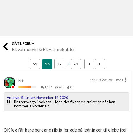
Last opp selv
Ta vare på fargekoder og kvitteringer
Verdi & økonomi
Din største investering
GÅ TIL FORUM
El. varmeovn & El. Varmekabler
Finn håndverkere
Søk blant 9000 bedrifter
55
56
57
61
Papirer som mangler
Skaff dokumentasjon som mangler
kje
14.11.2020 19.54
#551
1,126
Oslo
0
Kundeservice
Anonym Saturday, November 14, 2020
Få svar på det du lurer på
Bruker wago i boksen .. Men det fikser elektrikeren når han
kommer å kobler alt
Kom i gang med Boligmappa
Se din bolig? Klikk her
OK jeg får bare beregne riktig lengde på ledninger til elektriker