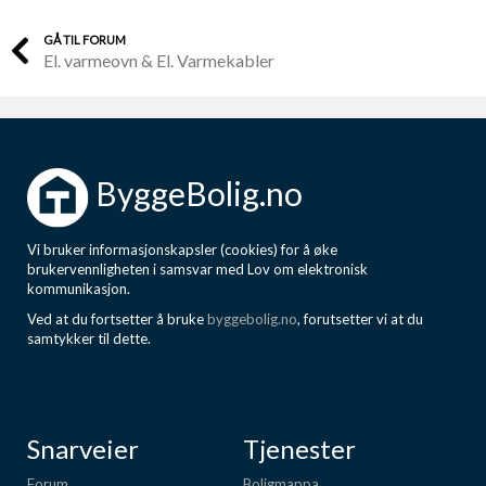
GÅ TIL FORUM
El. varmeovn & El. Varmekabler
ByggeBolig.no
Vi bruker informasjonskapsler (cookies) for å øke
brukervennligheten i samsvar med Lov om elektronisk
kommunikasjon.
Ved at du fortsetter å bruke
byggebolig.no
, forutsetter vi at du
samtykker til dette.
Snarveier
Tjenester
Forum
Boligmappa