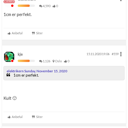
4,590
0
1cm er perfekt.
Anbefal
Siter
kje
15.11.2020 19.06
#559
1,126
Oslo
0
elektrikern Sunday, November 15, 2020
1cm er perfekt.
Kult 🙂
Anbefal
Siter