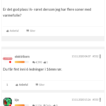
Boligmappa+
Er det god plass i k- røret dersom jeg har flere soner med
Nytt
Få mer ut av Boligmappa
varmefolie?
Anbefal
Siter
elektrikern
15.11.2020 04.07
#552
4,590
1
Du får fint inni 6 ledninger i 16mm rør.
1
Anbefal
Siter
kje
15.11.2020 15.26
#553
1,126
Oslo
0