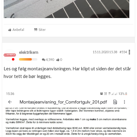
Anbefal
Siter
elektrikern
15.11.2020 15.38
#554
4,590
0
Les og følg montasjeanvisningen. Har klipt ut siden der det står
hvor tett de bør legges.