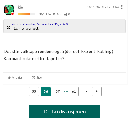
kje
15.11.2020 19.19
#560
1,126
Oslo
0
elektrikern Sunday, November 15, 2020
1cm er perfekt.
Det står vulktape i endene også (der det ikke er tilkobling)
Kan man bruke elektro tape her?
Anbefal
Siter
55
56
57
61
Delta i diskusjonen