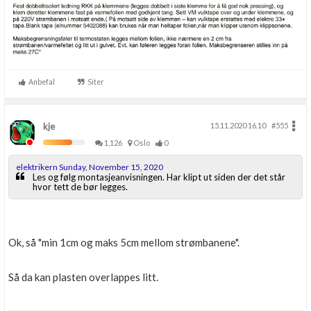
Anbefal
Siter
kje
15.11.2020 16.10
#555
1,126
Oslo
0
elektrikern Sunday, November 15, 2020
Les og følg montasjeanvisningen. Har klipt ut siden der det står
hvor tett de bør legges.
Ok, så "min 1cm og maks 5cm mellom strømbanene".
Så da kan plasten overlappes litt.