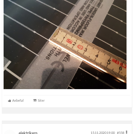
Anbefal
Siter
elektrikern
15.11.2020 19.00
#558