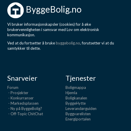
ByggeBolig.no
Vi bruker informasjonskapsler (cookies) for å øke
brukervennligheten i samsvar med Lov om elektronisk
kommunikasjon.
Ved at du fortsetter å bruke
byggebolig.no
, forutsetter vi at du
samtykker til dette.
Snarveier
Tjenester
Forum
Boligmappa
- Prosjekter
Hjemla
- Konkurranser
Boligkanalen
- Markedsplassen
ByggeHytte
- Ny på ByggeBolig?
Leverandørguiden
- Off-Topic ChitChat
Byggvarelisten
Energiportalen