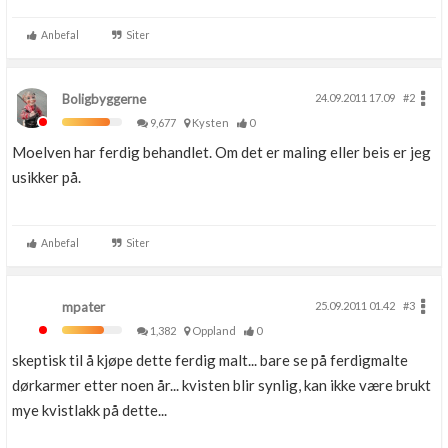
Anbefal
Siter
Boligbyggerne
24.09.2011 17.09
#2
9,677
Kysten
0
Moelven har ferdig behandlet. Om det er maling eller beis er jeg
usikker på.
Anbefal
Siter
mpater
25.09.2011 01.42
#3
1,382
Oppland
0
skeptisk til å kjøpe dette ferdig malt... bare se på ferdigmalte
dørkarmer etter noen år... kvisten blir synlig, kan ikke være brukt
mye kvistlakk på dette...