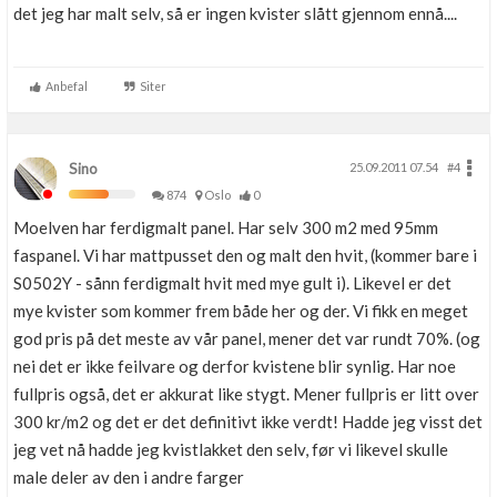
det jeg har malt selv, så er ingen kvister slått gjennom ennå....
Anbefal
Siter
Sino
25.09.2011 07.54
#4
874
Oslo
0
Moelven har ferdigmalt panel. Har selv 300 m2 med 95mm
faspanel. Vi har mattpusset den og malt den hvit, (kommer bare i
S0502Y - sånn ferdigmalt hvit med mye gult i). Likevel er det
mye kvister som kommer frem både her og der. Vi fikk en meget
god pris på det meste av vår panel, mener det var rundt 70%. (og
nei det er ikke feilvare og derfor kvistene blir synlig. Har noe
fullpris også, det er akkurat like stygt. Mener fullpris er litt over
300 kr/m2 og det er det definitivt ikke verdt! Hadde jeg visst det
jeg vet nå hadde jeg kvistlakket den selv, før vi likevel skulle
male deler av den i andre farger