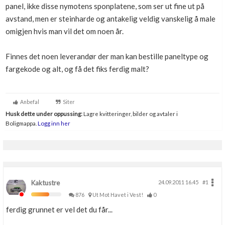
panel, ikke disse nymotens sponplatene, som ser ut fine ut på
Boligmappa+
avstand, men er steinharde og antakelig veldig vanskelig å male
Nytt
Få mer ut av Boligmappa
omigjen hvis man vil det om noen år.
Finnes det noen leverandør der man kan bestille paneltype og
fargekode og alt, og få det fiks ferdig malt?
Anbefal
Siter
Husk dette under oppussing:
Lagre kvitteringer, bilder og avtaler i
Boligmappa.
Logg inn her
Kaktustre
24.09.2011 16.45
#1
876
Ut Mot Havet i Vest!
0
ferdig grunnet er vel det du får...