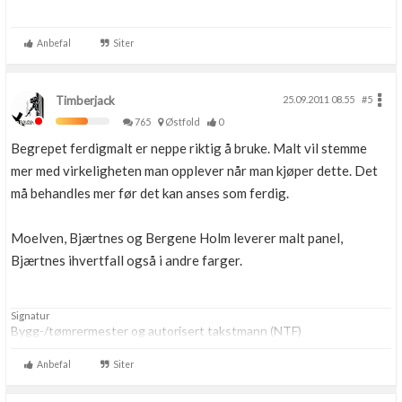
Anbefal
Siter
Timberjack
25.09.2011 08.55
#5
765
Østfold
0
Begrepet ferdigmalt er neppe riktig å bruke. Malt vil stemme
mer med virkeligheten man opplever når man kjøper dette. Det
må behandles mer før det kan anses som ferdig.
Moelven, Bjærtnes og Bergene Holm leverer malt panel,
Bjærtnes ihvertfall også i andre farger.
Signatur
Bygg-/tømrermester og autorisert takstmann (NTF)
Anbefal
Siter