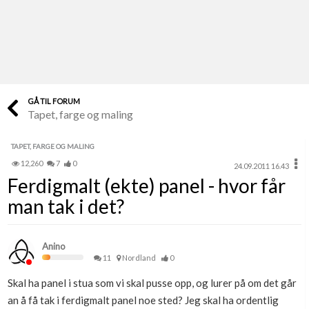
Last opp selv
Ta vare på fargekoder og kvitteringer
Verdi & økonomi
Din største investering
GÅ TIL FORUM
Tapet, farge og maling
Finn håndverkere
Søk blant 9000 bedrifter
TAPET, FARGE OG MALING
12,260
7
0
24.09.2011 16.43
Papirer som mangler
Ferdigmalt (ekte) panel - hvor får
Skaff dokumentasjon som mangler
man tak i det?
Kundeservice
Få svar på det du lurer på
Anino
11
Nordland
0
Kom i gang med Boligmappa
Skal ha panel i stua som vi skal pusse opp, og lurer på om det går
Se din bolig? Klikk her
an å få tak i ferdigmalt panel noe sted? Jeg skal ha ordentlig