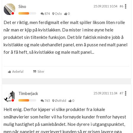
Sino
25.09.2011 10.54
#6
874
Oslo
0
Det er riktig, men ferdigmalt eller malt spiller liksom liten rolle
når man er kjip på kvistlakken. Da mister i mine øyne hele
produktet sin tiltenkte funksjon. Det blir faktisk mindre jobb å
kvistlakke og male ubehandlet panel, enn å pusse ned malt panel
for å få heft, så kvistlakke og male malt panel...
Anbefal
Siter
Timberjack
25.09.2011 11.04
#7
765
Østfold
0
Helt enig. Derfor kjøper vi slike produkter fra lokale
småhøvlerier som heller vil ha fornøyde kunder fremfor høyest
mulig hastighet på samlebåndet. Noe dyrere i utgangspunktet,
men når panelet er overlevert kunden så er prisen lavere pga