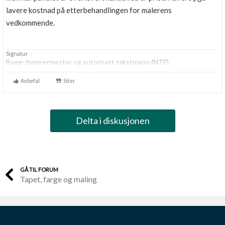
lavere kostnad på etterbehandlingen for malerens
vedkommende.
Signatur
Bygg-/tømrermester og autorisert takstmann (NTF)
Anbefal
Siter
Delta i diskusjonen
GÅ TIL FORUM
Tapet, farge og maling