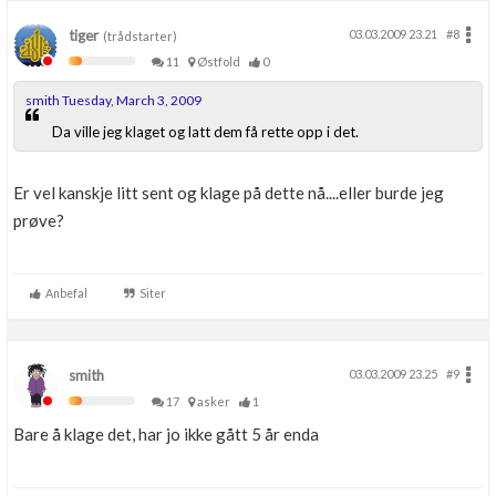
tiger
03.03.2009 23.21
#8
(trådstarter)
11
Østfold
0
smith Tuesday, March 3, 2009
Da ville jeg klaget og latt dem få rette opp i det.
Er vel kanskje litt sent og klage på dette nå....eller burde jeg
prøve?
Anbefal
Siter
smith
03.03.2009 23.25
#9
17
asker
1
Bare å klage det, har jo ikke gått 5 år enda