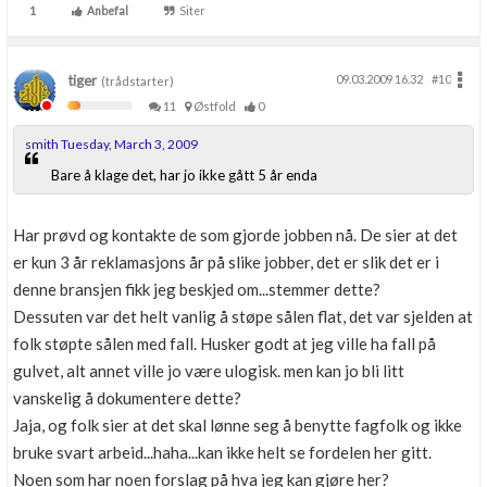
1
Anbefal
Siter
tiger
09.03.2009 16.32
#10
(trådstarter)
11
Østfold
0
smith Tuesday, March 3, 2009
Bare å klage det, har jo ikke gått 5 år enda
Har prøvd og kontakte de som gjorde jobben nå. De sier at det
er kun 3 år reklamasjons år på slike jobber, det er slik det er i
denne bransjen fikk jeg beskjed om...stemmer dette?
Dessuten var det helt vanlig å støpe sålen flat, det var sjelden at
folk støpte sålen med fall. Husker godt at jeg ville ha fall på
gulvet, alt annet ville jo være ulogisk. men kan jo bli litt
vanskelig å dokumentere dette?
Jaja, og folk sier at det skal lønne seg å benytte fagfolk og ikke
bruke svart arbeid...haha...kan ikke helt se fordelen her gitt.
Noen som har noen forslag på hva jeg kan gjøre her?