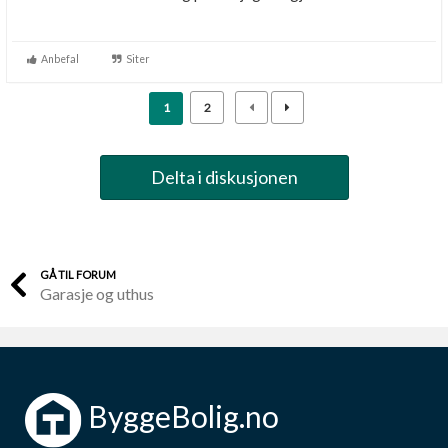
Anbefal
Siter
1
2
Delta i diskusjonen
GÅ TIL FORUM
Garasje og uthus
ByggeBolig.no