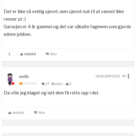
Det er ikke så veldig ujevnt, men ujevnt nok til at vannet ikke
renner ut :)
Garasjen er 4 år gammel og det var såkalte fagmenn som gjorde
ednne jobben.
1
Anbefal
Siter
smith
03.03.2009 23.19
#7
17
asker
0
Da ville jeg klaget og latt dem få rette opp i det.
Anbefal
Siter