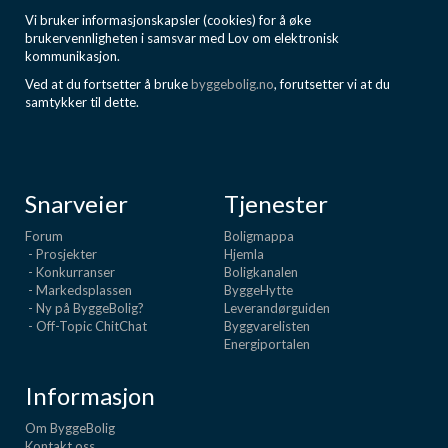
Vi bruker informasjonskapsler (cookies) for å øke
brukervennligheten i samsvar med Lov om elektronisk
kommunikasjon.
Ved at du fortsetter å bruke
byggebolig.no
, forutsetter vi at du
samtykker til dette.
Snarveier
Tjenester
Forum
Boligmappa
- Prosjekter
Hjemla
- Konkurranser
Boligkanalen
- Markedsplassen
ByggeHytte
- Ny på ByggeBolig?
Leverandørguiden
- Off-Topic ChitChat
Byggvarelisten
Energiportalen
Informasjon
Om ByggeBolig
Kontakt oss