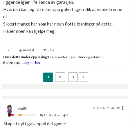
liggende igjen i feil enda av garasjen.
Boligmappa+
Hvordan kan jeg få rettet opp gulvet igjen slik at vannet renne
Nytt
Få mer ut av Boligmappa
ut.
Sikkert mange her som har noen flotte løsninger på dette.
Håper noen kan hjelpe meg.
9
Anbefal
Siter
Husk dette under oppussing:
Lagre kvitteringer, bilder og avtaler i
Boligmappa.
Logg inn her
1
2
smith
03.03.2009 21.44
#1
17
asker
2
Støp et nytt gulv oppå det gamle.