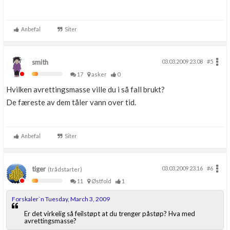
Anbefal
Siter
smith
03.03.2009 23.08
#5
17
asker
0
Hvilken avrettingsmasse ville du i så fall brukt?
De færeste av dem tåler vann over tid.
Anbefal
Siter
tiger
03.03.2009 23.16
#6
(trådstarter)
11
Østfold
1
Forskaler`n Tuesday, March 3, 2009
Er det virkelig så feilstøpt at du trenger påstøp? Hva med
avrettingsmasse?