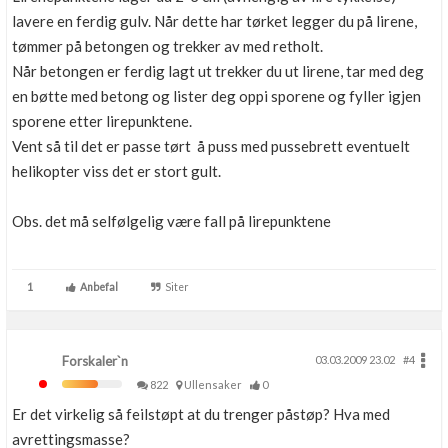
lavere en ferdig gulv. Når dette har tørket legger du på lirene,
tømmer på betongen og trekker av med retholt.
Når betongen er ferdig lagt ut trekker du ut lirene, tar med deg
en bøtte med betong og lister deg oppi sporene og fyller igjen
sporene etter lirepunktene.
Vent så til det er passe tørt å puss med pussebrett eventuelt
helikopter viss det er stort gult.
Obs. det må selfølgelig være fall på lirepunktene
1
Anbefal
Siter
Forskaler`n
03.03.2009 23.02
#4
822
Ullensaker
0
Er det virkelig så feilstøpt at du trenger påstøp? Hva med
avrettingsmasse?