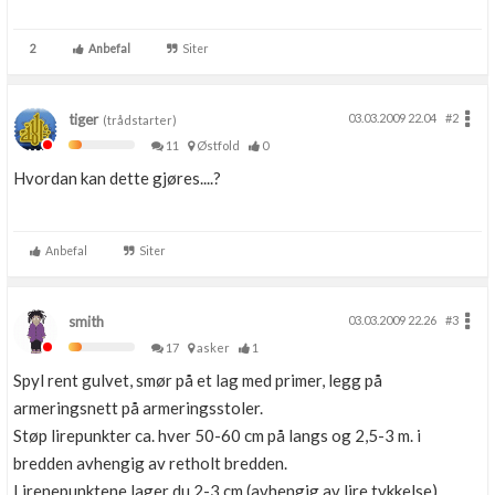
2
Anbefal
Siter
tiger
03.03.2009 22.04
#2
(trådstarter)
11
Østfold
0
Hvordan kan dette gjøres....?
Anbefal
Siter
smith
03.03.2009 22.26
#3
17
asker
1
Spyl rent gulvet, smør på et lag med primer, legg på
armeringsnett på armeringsstoler.
Støp lirepunkter ca. hver 50-60 cm på langs og 2,5-3 m. i
bredden avhengig av retholt bredden.
Lirenepunktene lager du 2-3 cm (avhengig av lire tykkelse)