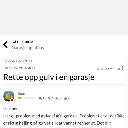
Last opp selv
Ta vare på fargekoder og kvitteringer
Verdi & økonomi
Din største investering
GÅ TIL FORUM
Garasje og uthus
Finn håndverkere
Søk blant 9000 bedrifter
GARASJE OG UTHUS
31,023
18
16
03.03.2009 21.28
Papirer som mangler
Rette opp gulv i en garasje
Skaff dokumentasjon som mangler
Kundeservice
tiger
Få svar på det du lurer på
11
Østfold
9
Heisann,
Kom i gang med Boligmappa
Har et problem med gulvet i min garasje. Problemet er at det ikke
Se din bolig? Klikk her
er riktig helling på gulvet slik at vannet renner ut. Det blir