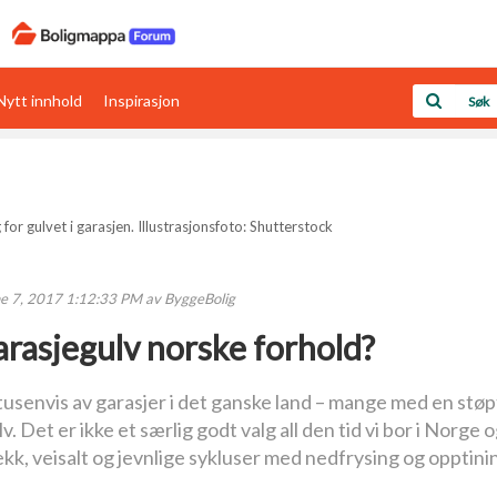
Nytt innhold
Inspirasjon
Boligens papirer
Den enkleste måten å få papirene i orden
rav
Verdi & økonomi
 for gulvet i garasjen. Illustrasjonsfoto: Shutterstock
Din største investering
e 7, 2017 1:12:33 PM
av ByggeBolig
Papirer som mangler
garasjegulv norske forhold?
Skaff dokumentasjon som mangler
usenvis av garasjer i det ganske land – mange med en stø
Kom i gang med Boligmappa
. Det er ikke et særlig godt valg all den tid vi bor i Norge
Se din bolig? Klikk her
kk, veisalt og jevnlige sykluser med nedfrysing og opptini