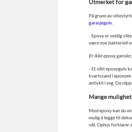
Utmerket for ga
På grunn av slitestyr
garasjegulv
.
- Epoxy er veldig slit
være noe bakteriell v
Er ikke epoxy ganske g
- Et vått epoxygulv ka
kvartssand i epoxyen 
antiskli i seg. Da sli
Mange mulighet
Med epoxy kan du velg
mulig å legge til deko
våt. Ophus forklarer a