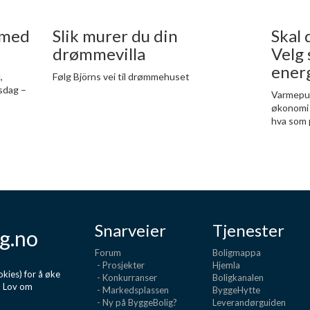
 med
Slik murer du din
Skal 
drømmevilla
Velg
ener
,
Følg Björns vei til drømmehuset
sdag –
Varmepu
økonomi o
hva som 
Snarveier
Tjenester
g.no
Forum
Boligmappa
- Prosjekter
Hjemla
kies) for å øke
- Konkurranser
Boligkanalen
d Lov om
- Markedsplassen
ByggeHytte
- Ny på ByggeBolig?
Leverandørguiden