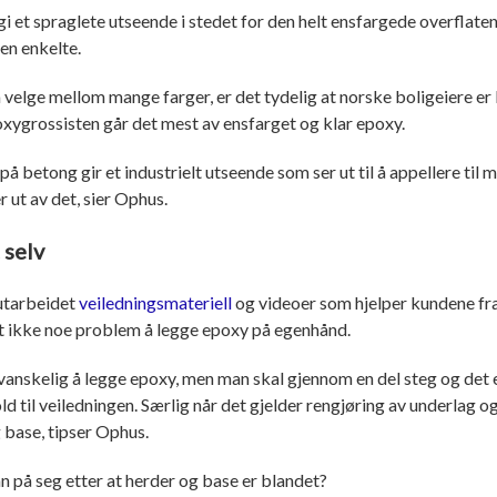
 gi et spraglete utseende i stedet for den helt ensfargede overflate
den enkelte.
 velge mellom mange farger, er det tydelig at norske boligeiere er 
oxygrossisten går det mest av ensfarget og klar epoxy.
 på betong gir et industrielt utseende som ser ut til å appellere til
r ut av det, sier Ophus.
 selv
utarbeidet
veiledningsmateriell
og videoer som hjelper kundene fra s
et ikke noe problem å legge epoxy på egenhånd.
 vanskelig å legge epoxy, men man skal gjennom en del steg og det e
old til veiledningen. Særlig når det gjelder rengjøring av underlag
 base, tipser Ophus.
n på seg etter at herder og base er blandet?