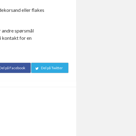
dekorsand eller flakes
ar andre spørsmål
vi kontakt for en
Del på Facebook
Del på Twitter