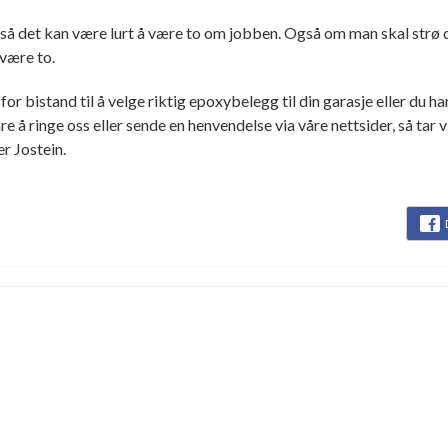
 så det kan være lurt å være to om jobben. Også om man skal strø 
være to.
or bistand til å velge riktig epoxybelegg til din garasje eller du h
re å ringe oss eller sende en henvendelse via våre nettsider, så tar 
er Jostein.