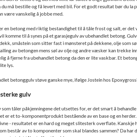
du må bestille og få levert med bil. For et godt resultat bør du la 
an være vanskelig å jobbe med.
 en betong med riktig bestandighet til å tåle frost og salt, er de
vil komme til å synes på et garasjegulv av ubehandlet betong. Gulvet
dekk, småstein som sitter fast i mønsteret på dekkene, olje som søle
kalling av betongen mens søl av olje og andre væsker kan trekke 
lig å fjerne fra ubehandlet betong da den er lite vaskbar. Et beto
ite lys.
ehandlet betonggulv støve ganske mye, ifølge Jostein hos Epoxygross
sterke gulv
lv som tåler påkjenningene det utsettes for, er det smart å behand
et er et to-komponentprodukt bestående av en base og en herder. 
vne - resultatet er en hard og meget slitesterk overflate. Kanskje 
m som består av to komponenter som skal blandes sammen? Da har d