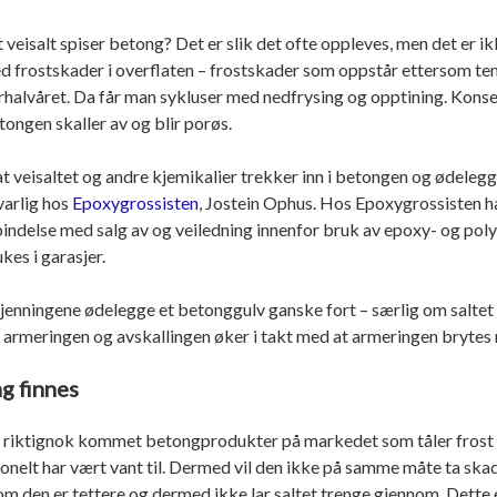
 veisalt spiser betong? Det er slik det ofte oppleves, men det er ik
d frostskader i overflaten – frostskader som oppstår ettersom t
rhalvåret. Da får man sykluser med nedfrysing og opptining. Kons
tongen skaller av og blir porøs.
at veisaltet og andre kjemikalier trekker inn i betongen og ødelegg
varlig hos
Epoxygrossisten
, Jostein Ophus. Hos Epoxygrossisten h
orbindelse med salg av og veiledning innenfor bruk av epoxy- og pol
kes i garasjer.
jenningene ødelegge et betonggulv ganske fort – særlig om saltet n
r armeringen og avskallingen øker i takt med at armeringen brytes 
g finnes
t riktignok kommet betongprodukter på markedet som tåler frost o
onelt har vært vant til. Dermed vil den ikke på samme måte ta ska
om den er tettere og dermed ikke lar saltet trenge gjennom. Dette