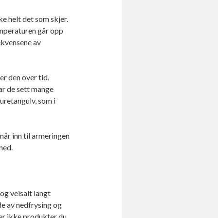
ke helt det som skjer.
emperaturen går opp
ekvensene av
er den over tid,
ar de sett mange
yuretangulv, som i
år inn til armeringen
ned.
g veisalt langt
de av nedfrysing og
 er ikke produkter du