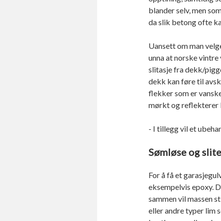
blander selv, men som 
da slik betong ofte k
Uansett om man velger
unna at norske vintre 
slitasje fra dekk/pigg
dekk kan føre til avs
flekker som er vanske
mørkt og reflekterer l
- I tillegg vil et ub
Sømløse og slite
For å få et garasjegu
eksempelvis epoxy. D
sammen vil massen sti
eller andre typer li