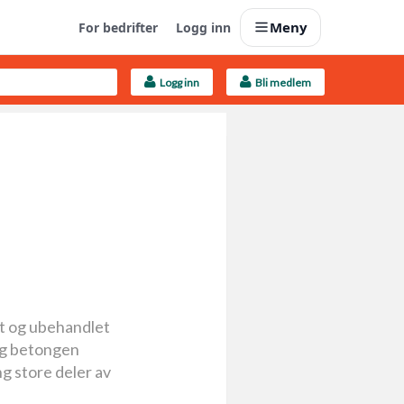
Meny
For bedrifter
Logg inn
Logg inn
Bli medlem
Last opp selv
Ta vare på fargekoder og kvitteringer
Finn håndverkere
Søk blant 9000 bedrifter
Kundeservice
Få svar på det du lurer på
pt og ubehandlet
Boligmappa+
 og betongen
Nytt
Få mer ut av Boligmappa
ng store deler av