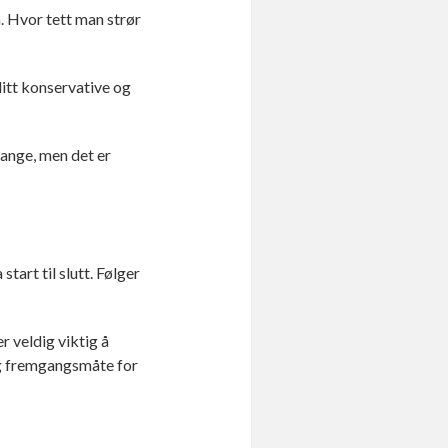
n. Hvor tett man strør
litt konservative og
 mange, men det er
tart til slutt. Følger
r veldig viktig å
 og fremgangsmåte for