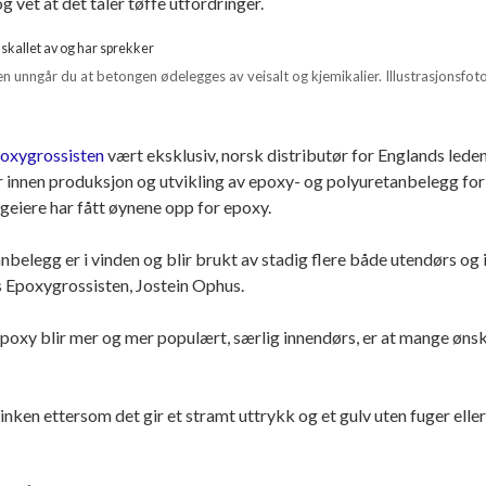
g vet at det tåler tøffe utfordringer.
n unngår du at betongen ødelegges av veisalt og kjemikalier. Illustrasjonsfot
oxygrossisten
vært eksklusiv, norsk distributør for Englands lede
 innen produksjon og utvikling av epoxy- og polyuretanbelegg for
geiere har fått øynene opp for epoxy.
nbelegg er i vinden og blir brukt av stadig flere både utendørs og 
 Epoxygrossisten, Jostein Ophus.
t epoxy blir mer og mer populært, særlig innendørs, er at mange øns
inken ettersom det gir et stramt uttrykk og et gulv uten fuger elle