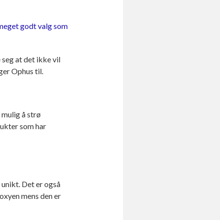
meget godt valg som
seg at det ikke vil
ger Ophus til.
t mulig å strø
dukter som har
unikt. Det er også
epoxyen mens den er