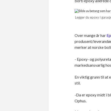
borti epoxy allerede o
Legger du epoxy i garasje
Over mange år har
Ep
produsent/leverandør
merker at norske boli
- Epoxy- og polyureta
markedsansvarlig hos
En viktig grunn til a
stil.
-Da er epoxy midt i bl
Ophus.