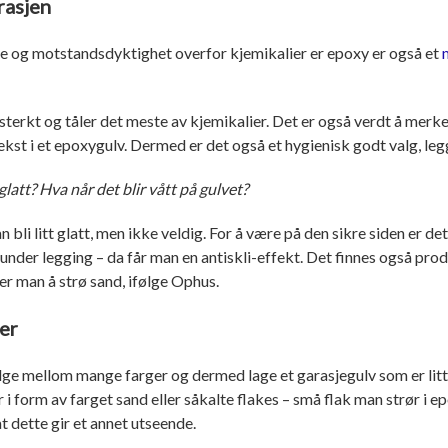
rasjen
ke og motstandsdyktighet overfor kjemikalier er epoxy er også et
esterkt og tåler det meste av kjemikalier. Det er også verdt å merke 
ekst i et epoxygulv. Dermed er det også et hygienisk godt valg, leg
latt? Hva når det blir vått på gulvet?
n bli litt glatt, men ikke veldig. For å være på den sikre siden er de
under legging – da får man en antiskli-effekt. Det finnes også pro
pper man å strø sand, ifølge Ophus.
er
e mellom mange farger og dermed lage et garasjegulv som er litt 
r i form av farget sand eller såkalte flakes – små flak man strør i 
t dette gir et annet utseende.