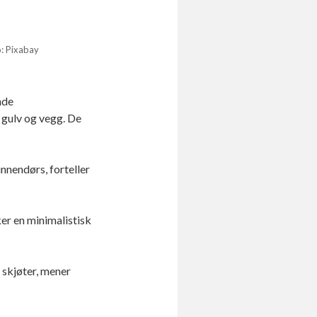
o: Pixabay
nde
 gulv og vegg. De
innendørs, forteller
ker en minimalistisk
r skjøter, mener