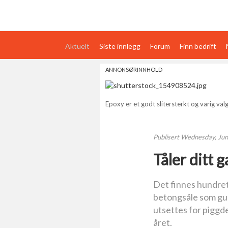
Aktuelt
Siste innlegg
Forum
Finn bedrift
Nyheter
Om oss
Partnere
Podkast
Kontakt oss
Dokumentasjonsk
ANNONSØRINNHOLD
For bedrifter
Epoxy er et godt slitersterkt og varig valg
Publisert
Wednesday, Jun
Tåler ditt 
Det finnes hundret
betongsåle som gulv
utsettes for piggde
året.