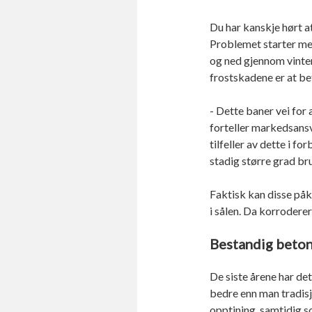
Du har kanskje hørt at
Problemet starter me
og ned gjennom vinte
frostskadene er at be
- Dette baner vei for 
forteller markedsans
tilfeller av dette i f
stadig større grad bru
Faktisk kan disse påk
i sålen. Da korrodere
Bestandig beton
De siste årene har de
bedre enn man tradisj
opptining, samtidig s