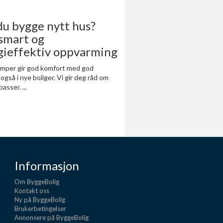
du bygge nytt hus?
 smart og
gieffektiv oppvarming
mper gir god komfort med god
gså i nye boliger. Vi gir deg råd om
passer.
...
Informasjon
Om ByggeBolig
Kontakt oss
Ny på ByggeBolig
Brukerbetingelser
Annonsere på ByggeBolig