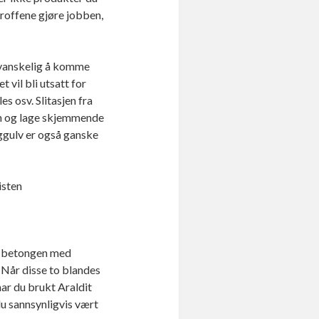
proffene gjøre jobben,
t vanskelig å komme
 vil bli utsatt for
s osv. Slitasjen fra
inn og lage skjemmende
nggulv er også ganske
isten
le betongen med
Når disse to blandes
har du brukt Araldit
u sannsynligvis vært