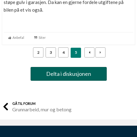
støpe gulv i garasjen. Da kan en gjerne fordele utgiftene på
bilen på et vis også.
Anbefal
Siter
2
3
4
5
Delta i diskusjonen
GÅ TIL FORUM
Grunnarbeid, mur og betong