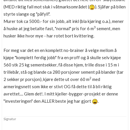
(MED riktig fall mot sluk i våtmarksområdet (
). Sjåfør på bilen
styrte slange og "påfyll".
Murer tok ca 5000.- for sin jobb, alt inkl (bla kjøring o.a.), mener
3
å huske at jeg betalte fast, "normal" pris for 6 m
sement, men
husker ikke hvor mye - har rotet bort kvittering.
For meg var det en en komplett no-brainer å velge mellom å
kjøpe "komplett ferdig jobb" fra en proff og å skulle selv kjøpe
560 stk 25 kg sementsekker, få disse hjem, trille disse i 15 m i
trillebår, stå og blande ca 280 porsjoner sement på blander (tar
2
2 sekker pr porsjon), kjøre dette ut over 60 m
med
armeringsnett som ikke er stivt OG få dette til å bli riktig
avrettet.... Glem det!. I mitt kjeller-bygger-prosjekt er denne
"investeringen" den ALLER beste jeg har gjort
.
Signatur