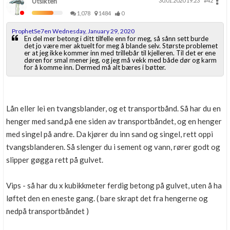
Utsikten
30.01.2020 19.23
#42
1,078
1484
0
ProphetSe7en Wednesday, January 29, 2020
En del mer betong i ditt tilfelle enn for meg, så sånn sett burde
det jo være mer aktuelt for meg å blande selv. Største problemet
er at jeg ikke kommer inn med trillebår til kjelleren. Til det er ene
døren for smal mener jeg, og jeg må vekk med både dør og karm
for å komme inn. Dermed må alt bæres i bøtter.
Lån eller lei en tvangsblander, og et transportbånd. Så har du en
henger med sand,på ene siden av transportbåndet, og en henger
med singel på andre. Da kjører du inn sand og singel, rett oppi
tvangsblanderen. Så slenger du i sement og vann, rører godt og
slipper gøgga rett på gulvet.
Vips - så har du x kubikkmeter ferdig betong på gulvet, uten å ha
løftet den en eneste gang. ( bare skrapt det fra hengerne og
nedpå transportbåndet )