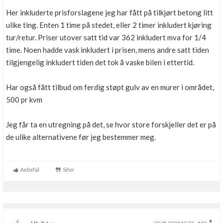
Boligmappa+
Her inkluderte prisforslagene jeg har fått på tilkjørt betong litt
Nytt
Få mer ut av Boligmappa
ulike ting. Enten 1 time på stedet, eller 2 timer inkludert kjøring
tur/retur. Priser utover satt tid var 362 inkludert mva for 1/4
time. Noen hadde vask inkludert i prisen, mens andre satt tiden
tilgjengelig inkludert tiden det tok å vaske bilen i ettertid.
Har også fått tilbud om ferdig støpt gulv av en murer i området,
500 pr kvm
Jeg får ta en utregning på det, se hvor store forskjeller det er på
de ulike alternativene før jeg bestemmer meg.
Anbefal
Siter