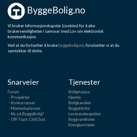
ByggeBolig.no
Vi bruker informasjonskapsler (cookies) for å øke
brukervennligheten i samsvar med Lov om elektronisk
kommunikasjon.
Ved at du fortsetter å bruke
byggebolig.no
, forutsetter vi at du
samtykker til dette.
Snarveier
Tjenester
Forum
Boligmappa
- Prosjekter
Hjemla
- Konkurranser
Boligkanalen
- Markedsplassen
ByggeHytte
- Ny på ByggeBolig?
Leverandørguiden
- Off-Topic ChitChat
Byggvarelisten
Energiportalen