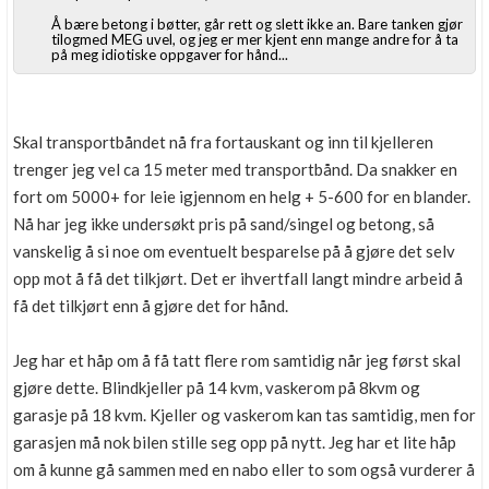
Å bære betong i bøtter, går rett og slett ikke an. Bare tanken gjør
tilogmed MEG uvel, og jeg er mer kjent enn mange andre for å ta
på meg idiotiske oppgaver for hånd...
Skal transportbåndet nå fra fortauskant og inn til kjelleren
trenger jeg vel ca 15 meter med transportbånd. Da snakker en
fort om 5000+ for leie igjennom en helg + 5-600 for en blander.
Nå har jeg ikke undersøkt pris på sand/singel og betong, så
vanskelig å si noe om eventuelt besparelse på å gjøre det selv
opp mot å få det tilkjørt. Det er ihvertfall langt mindre arbeid å
få det tilkjørt enn å gjøre det for hånd.
Jeg har et håp om å få tatt flere rom samtidig når jeg først skal
gjøre dette. Blindkjeller på 14 kvm, vaskerom på 8kvm og
garasje på 18 kvm. Kjeller og vaskerom kan tas samtidig, men for
garasjen må nok bilen stille seg opp på nytt. Jeg har et lite håp
om å kunne gå sammen med en nabo eller to som også vurderer å