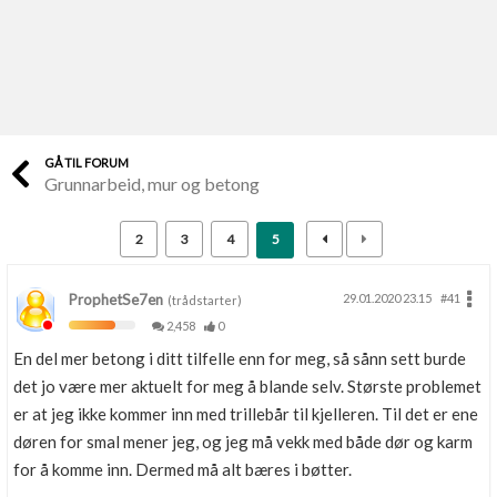
Last opp selv
Ta vare på fargekoder og kvitteringer
Verdi & økonomi
Din største investering
GÅ TIL FORUM
Grunnarbeid, mur og betong
Finn håndverkere
Søk blant 9000 bedrifter
2
3
4
5
Papirer som mangler
Skaff dokumentasjon som mangler
ProphetSe7en
29.01.2020 23.15
#41
(trådstarter)
2,458
0
Kundeservice
En del mer betong i ditt tilfelle enn for meg, så sånn sett burde
Få svar på det du lurer på
det jo være mer aktuelt for meg å blande selv. Største problemet
er at jeg ikke kommer inn med trillebår til kjelleren. Til det er ene
Kom i gang med Boligmappa
døren for smal mener jeg, og jeg må vekk med både dør og karm
Se din bolig? Klikk her
for å komme inn. Dermed må alt bæres i bøtter.