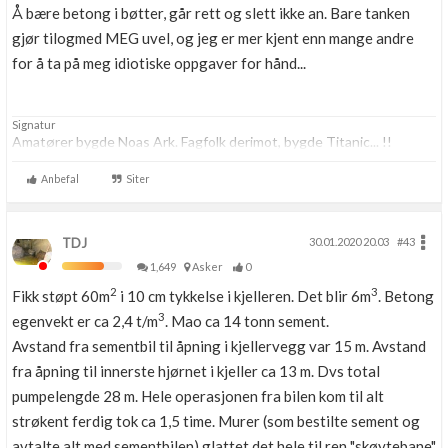
Å bære betong i bøtter, går rett og slett ikke an. Bare tanken
gjør tilogmed MEG uvel, og jeg er mer kjent enn mange andre
for å ta på meg idiotiske oppgaver for hånd...
Signatur
Amatører bygde Noas Ark. Fagfolk derimot, bygde Titanic... !!
Anbefal
Siter
TDJ
30.01.2020 20.03
#43
1,649
Asker
0
2
3
Fikk støpt 60m
i 10 cm tykkelse i kjelleren. Det blir 6m
. Betong
3
egenvekt er ca 2,4 t/m
. Mao ca 14 tonn sement.
Avstand fra sementbil til åpning i kjellervegg var 15 m. Avstand
fra åpning til innerste hjørnet i kjeller ca 13 m. Dvs total
pumpelengde 28 m. Hele operasjonen fra bilen kom til alt
strøkent ferdig tok ca 1,5 time. Murer (som bestilte sement og
avtalte alt med sementbilen) glattet det hele til ren "skøytebane"