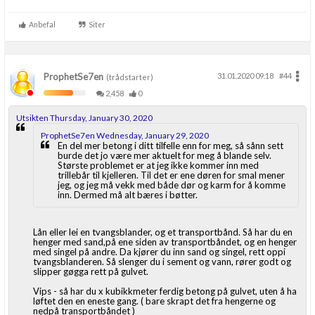
Anbefal
Siter
ProphetSe7en
31.01.2020 09.18
#44
(trådstarter)
2,458
0
Utsikten Thursday, January 30, 2020
ProphetSe7en Wednesday, January 29, 2020
En del mer betong i ditt tilfelle enn for meg, så sånn sett
burde det jo være mer aktuelt for meg å blande selv.
Største problemet er at jeg ikke kommer inn med
trillebår til kjelleren. Til det er ene døren for smal mener
jeg, og jeg må vekk med både dør og karm for å komme
inn. Dermed må alt bæres i bøtter.
Lån eller lei en tvangsblander, og et transportbånd. Så har du en
henger med sand,på ene siden av transportbåndet, og en henger
med singel på andre. Da kjører du inn sand og singel, rett oppi
tvangsblanderen. Så slenger du i sement og vann, rører godt og
slipper gøgga rett på gulvet.
Vips - så har du x kubikkmeter ferdig betong på gulvet, uten å ha
løftet den en eneste gang. ( bare skrapt det fra hengerne og
nedpå transportbåndet )