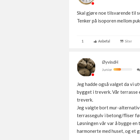
Skal gjøre noe tilsvarende til
Tenker på isoporen mellom puk
1
Anbefal
Siter
ØyvindH
Junior
Jeg hadde også valget da vi ut
bygget i treverk. Vår terrasse 
treverk.
Jeg valgte bort mur-alternative
terrassegulv i betong/fliser fø
Løsningen vår var å bygge en te
harmonerte med huset, og et gu