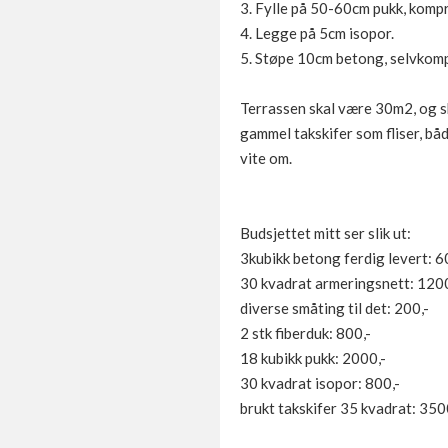
3. Fylle på 50-60cm pukk, komp
4. Legge på 5cm isopor.
5. Støpe 10cm betong, selvkom
Terrassen skal være 30m2, og sk
gammel takskifer som fliser, båd
vite om.
Budsjettet mitt ser slik ut:
3kubikk betong ferdig levert: 6
30 kvadrat armeringsnett: 120
diverse småting til det: 200,-
2 stk fiberduk: 800,-
18 kubikk pukk: 2000,-
30 kvadrat isopor: 800,-
brukt takskifer 35 kvadrat: 350