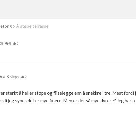
betong
Å støpe terrasse
609
8
5
6
Klepp
2
r sterkt å heller støpe og fliselegge enn å snekkre i tre. Mest fordi j
ordi jeg synes det er mye finere. Men er det så mye dyrere? Jeg har t