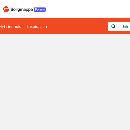
Nytt innhold
Inspirasjon
Boligens papirer
Den enkleste måten å få papirene i orden
rav
Verdi & økonomi
Din største investering
Papirer som mangler
Skaff dokumentasjon som mangler
Kom i gang med Boligmappa
Se din bolig? Klikk her