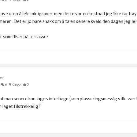
rave uten å leie minigraver, men dette var en kostnad jeg ikke tar høyd
ren. Det er jo bare snakk om å ta en senere kveld den dagen jeg lei
r som fliser på terrasse?
er)
6
Klepp
0
 at man senere kan lage vinterhage (som plasseringsmessig ville vært 
 laget tilstrekkelig?