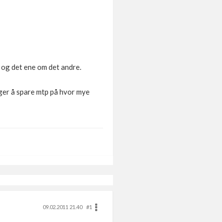
s og det ene om det andre.
nger å spare mtp på hvor mye
09.02.2011 21.40
#1