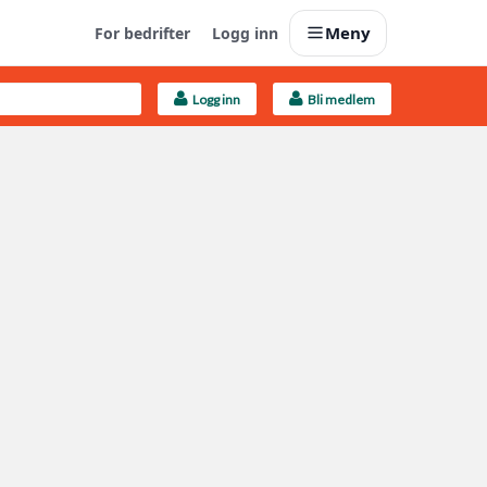
Meny
For bedrifter
Logg inn
Logg inn
Bli medlem
Last opp selv
Ta vare på fargekoder og kvitteringer
Finn håndverkere
Søk blant 9000 bedrifter
Kundeservice
Få svar på det du lurer på
Boligmappa+
Nytt
Få mer ut av Boligmappa