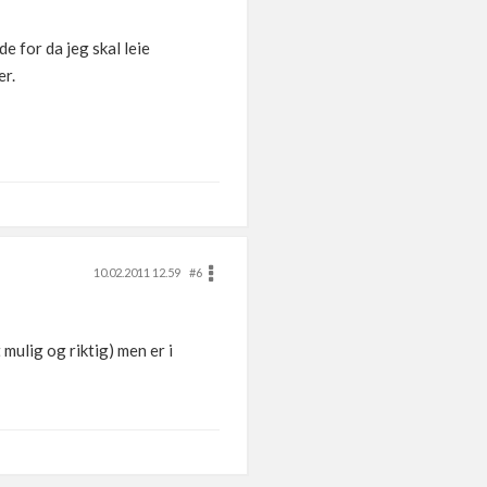
e for da jeg skal leie
er.
10.02.2011 12.59
#6
mulig og riktig) men er i