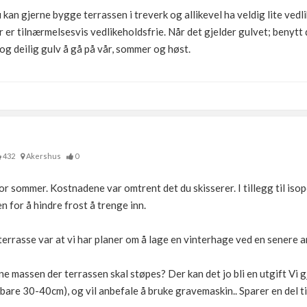
u kan gjerne bygge terrassen i treverk og allikevel ha veldig lite ved
er er tilnærmelsesvis vedlikeholdsfrie. Når det gjelder gulvet; benyt
 og deilig gulv å gå på vår, sommer og høst.
432
Akershus
0
or sommer. Kostnadene var omtrent det du skisserer. I tillegg til isop
n for å hindre frost å trenge inn.
e terrasse var at vi har planer om å lage en vinterhage ved en senere 
e massen der terrassen skal støpes? Der kan det jo bli en utgift Vi g
bare 30-40cm), og vil anbefale å bruke gravemaskin.. Sparer en del ti