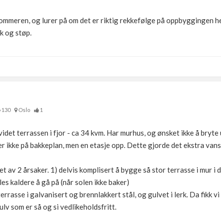
 sommeren, og lurer på om det er riktig rekkefølge på oppbyggingen h
k og støp.
130
Oslo
1
videt terrassen i fjor - ca 34 kvm. Har murhus, og ønsket ikke å bryt
er ikke på bakkeplan, men en etasje opp. Dette gjorde det ekstra van
t av 2 årsaker. 1) delvis komplisert å bygge så stor terrasse i mur i 
les kaldere å gå på (når solen ikke baker)
rrasse i galvanisert og brennlakkert stål, og gulvet i lerk. Da fikk 
lv som er så og si vedlikeholdsfritt.