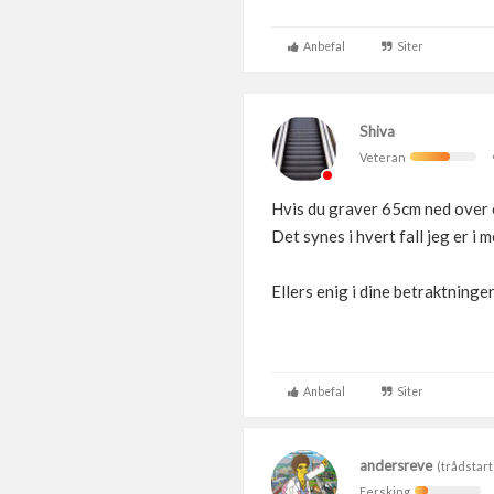
Anbefal
Siter
Shiva
Veteran
Hvis du graver 65cm ned over e
Det synes i hvert fall jeg er i 
Ellers enig i dine betraktninger
Anbefal
Siter
andersreve
(trådstart
Fersking