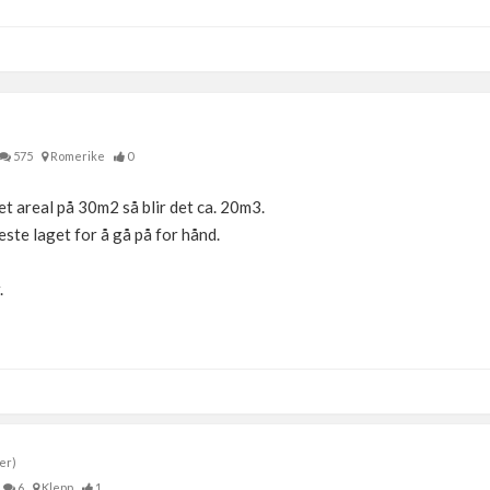
575
Romerike
0
t areal på 30m2 så blir det ca. 20m3.
meste laget for å gå på for hånd.
.
er)
6
Klepp
1