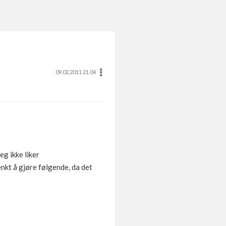
09.02.2011 21.04
eg ikke liker
enkt å gjøre følgende, da det