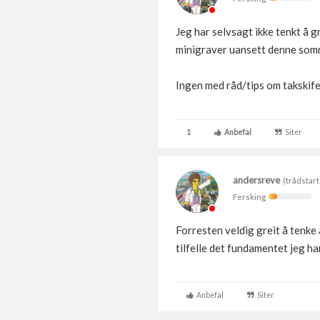
Jeg har selvsagt ikke tenkt å g
minigraver uansett denne somme
Ingen med råd/tips om takskife
1
Anbefal
Siter
andersreve
(trådstart
Fersking
Forresten veldig greit å tenke
tilfelle det fundamentet jeg har
Anbefal
Siter