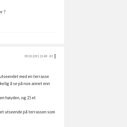
er ?
09.02.2011 22.48
#2
e utseendet med en terrasse
skelig å se på noe annet enn
den høyden, og 2) et
vi et utseende på terrassen som