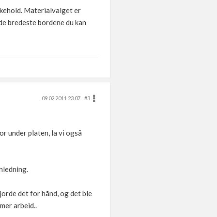
likehold. Materialvalget er
t de bredeste bordene du kan
09.02.2011 23.07
#3
or under platen, la vi også
anledning.
jorde det for hånd, og det ble
mer arbeid..