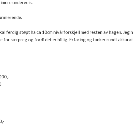
rimere underveis.
primerende.
al ferdig støpt ha ca 10cm nivårforskjell med resten av hagen. Jeg 
e for særpreg og fordi det er billig. Erfaring og tanker rundt akkurat 
000,-
0
0,-