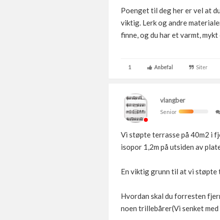
Poenget til deg her er vel at d
viktig. Lerk og andre material
finne, og du har et varmt, mykt
1
Anbefal
Siter
vlangber
Senior
Vi støpte terrasse på 40m2 i fj
isopor 1,2m på utsiden av plate
En viktig grunn til at vi støpt
Hvordan skal du forresten fjern
noen trillebårer(Vi senket med 