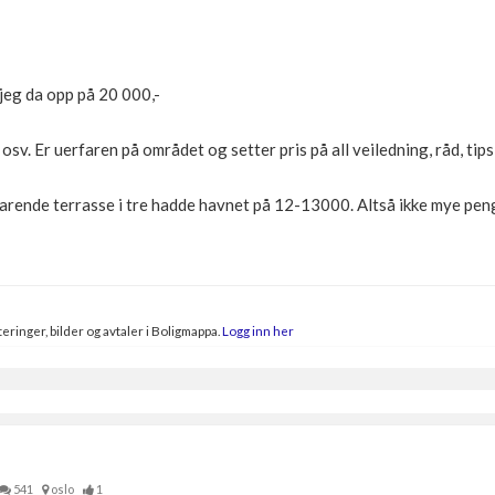
jeg da opp på 20 000,-
 osv. Er uerfaren på området og setter pris på all veiledning, råd, tip
varende terrasse i tre hadde havnet på 12-13000. Altså ikke mye pe
eringer, bilder og avtaler i Boligmappa.
Logg inn her
541
oslo
1