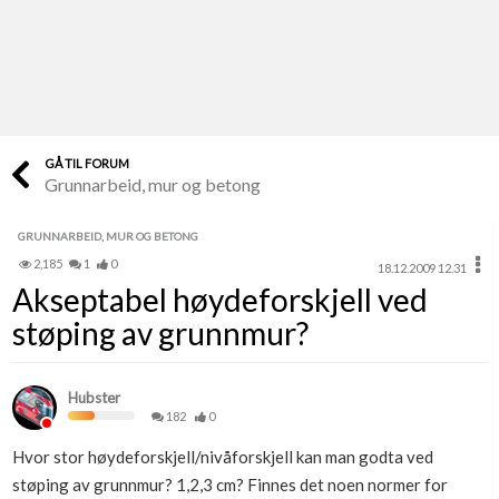
Last opp selv
Ta vare på fargekoder og kvitteringer
Verdi & økonomi
Din største investering
GÅ TIL FORUM
Grunnarbeid, mur og betong
Finn håndverkere
Søk blant 9000 bedrifter
GRUNNARBEID, MUR OG BETONG
2,185
1
0
18.12.2009 12.31
Papirer som mangler
Akseptabel høydeforskjell ved
Skaff dokumentasjon som mangler
støping av grunnmur?
Kundeservice
Få svar på det du lurer på
Hubster
182
0
Kom i gang med Boligmappa
Hvor stor høydeforskjell/nivåforskjell kan man godta ved
Se din bolig? Klikk her
støping av grunnmur? 1,2,3 cm? Finnes det noen normer for