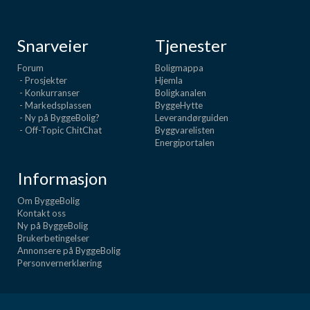
Snarveier
Tjenester
Forum
Boligmappa
- Prosjekter
Hjemla
- Konkurranser
Boligkanalen
- Markedsplassen
ByggeHytte
- Ny på ByggeBolig?
Leverandørguiden
- Off-Topic ChitChat
Byggvarelisten
Energiportalen
Informasjon
Om ByggeBolig
Kontakt oss
Ny på ByggeBolig
Brukerbetingelser
Annonsere på ByggeBolig
Personvernerklæring