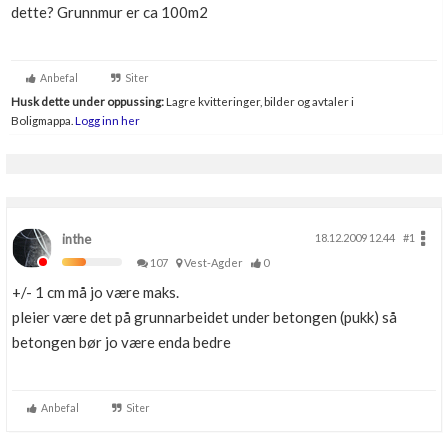
dette? Grunnmur er ca 100m2
Boligmappa+
Nytt
Få mer ut av Boligmappa
Anbefal
Siter
Husk dette under oppussing:
Lagre kvitteringer, bilder og avtaler i
Boligmappa.
Logg inn her
inthe
18.12.2009 12.44
#1
107
Vest-Agder
0
+/- 1 cm må jo være maks.
pleier være det på grunnarbeidet under betongen (pukk) så
betongen bør jo være enda bedre
Anbefal
Siter