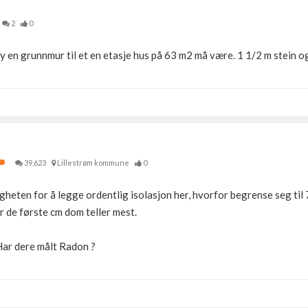
2
0
en grunnmur til et en etasje hus på 63 m2 må være. 1 1/2 m stein og
39,623
Lillestrøm kommune
0
gheten for å legge ordentlig isolasjon her, hvorfor begrense seg ti
 de første cm dom teller mest.
Har dere målt Radon ?