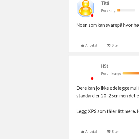
Titti
Fersking
Noen som kan svarepå hvor høy 
Anbefal
Siter
HSt
Forumkonge
Dere kan jo ikke ødelegge muli
standard er 20-25cn men det er
Legg XPS som tåler litt mere. 
Anbefal
Siter