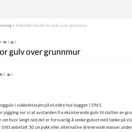
betong
Anbefalt høyde for gulv over grunnmur
4
3
0
or gulv over grunnmur
2
0
nggulv i sokkeletasjen på et eldre hus bygget i 1961.
r pigging ser vi at avstanden fra eksisterende gulv til slutten av gr
 om hvor langt ned det er forsvarlig å senke gulvet med tanke på sta
 blitt anbefalt 30 cm pukk eller alternative drenerende masser unde