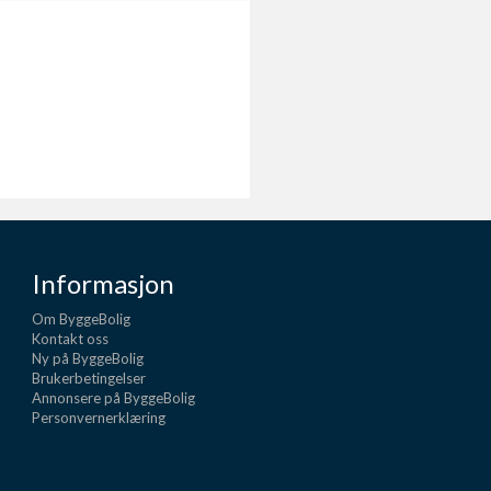
Informasjon
Om ByggeBolig
Kontakt oss
Ny på ByggeBolig
Brukerbetingelser
Annonsere på ByggeBolig
Personvernerklæring