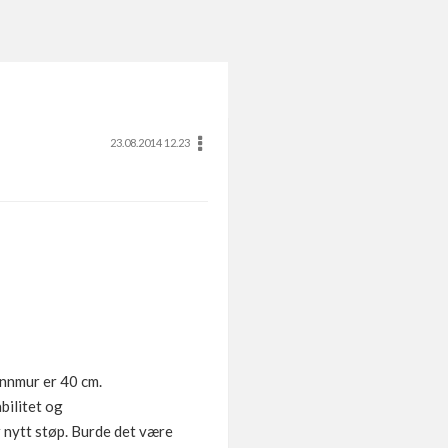
23.08.2014 12.23
unnmur er 40 cm.
bilitet og
r nytt støp. Burde det være