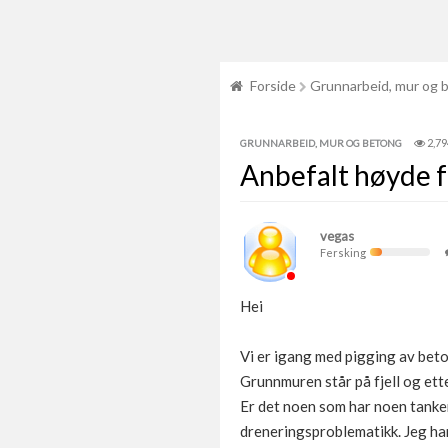
Forside
Grunnarbeid, mur og 
2,79
GRUNNARBEID, MUR OG BETONG
Anbefalt høyde f
vegas
Fersking
Hei
Vi er igang med pigging av beto
Grunnmuren står på fjell og ette
Er det noen som har noen tanker
dreneringsproblematikk. Jeg har