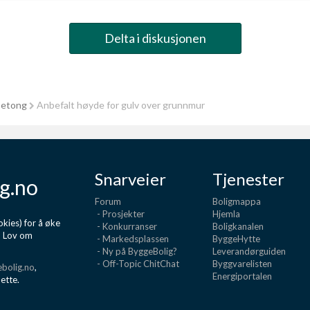
Delta i diskusjonen
betong
Anbefalt høyde for gulv over grunnmur
Snarveier
Tjenester
g.no
Forum
Boligmappa
- Prosjekter
Hjemla
kies) for å øke
- Konkurranser
Boligkanalen
d Lov om
- Markedsplassen
ByggeHytte
- Ny på ByggeBolig?
Leverandørguiden
- Off-Topic ChitChat
Byggvarelisten
bolig.no
,
Energiportalen
dette.