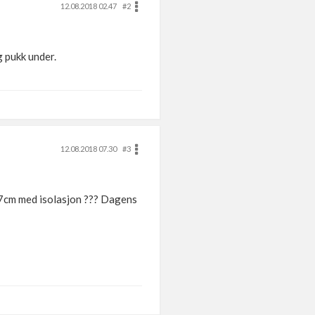
12.08.2018 02.47
#2
 pukk under.
12.08.2018 07.30
#3
l 7cm med isolasjon ??? Dagens