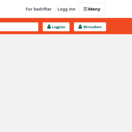
Meny
For bedrifter
Logg inn
Logg inn
Bli medlem
Last opp selv
Ta vare på fargekoder og kvitteringer
Finn håndverkere
Søk blant 9000 bedrifter
Kundeservice
Få svar på det du lurer på
Boligmappa+
Nytt
Få mer ut av Boligmappa