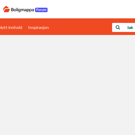
Nytt innhold
Inspirasjon
Boligens papirer
Den enkleste måten å få papirene i orden
rav
Verdi & økonomi
Din største investering
Papirer som mangler
Skaff dokumentasjon som mangler
Kom i gang med Boligmappa
Se din bolig? Klikk her