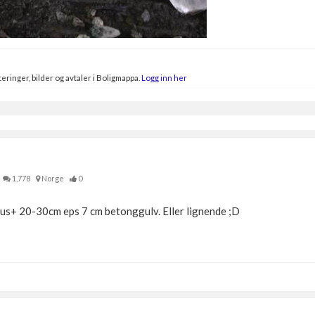
eringer, bilder og avtaler i Boligmappa.
Logg inn her
1,778
Norge
0
rus+ 20-30cm eps 7 cm betonggulv. Eller lignende ;D