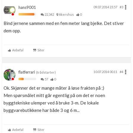
hans9001
09.07.2014 23.57
#3
22,342
Akershus
0
Bind jernene sammen med en fem meter lang bjelke. Det stiver
dem opp.
Anbefal
Siter
flatferrari
10.07.2014 00.11
#4
(trådstarter)
57
0
Ok. Skjønner det er mange måter å løse frakten på ;)
Men spørsmålet mitt går egentlig på om det er noen
byggtekniske ulemper ved å bruke 3-m. De lokale
byggvarebutikkene har både 3 og 6 m...
Anbefal
Siter