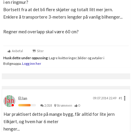
i en ringmur?
Boligmappa+
Bortsett fra at det bli flere skjøter og totalt litt mer jern.
Nytt
Få mer ut av Boligmappa
Enklere å transportere 3-meters lengder på vanlig bilhenger...
Regner med overlapp skal være 60 cm?
Anbefal
Siter
Husk dette under oppussing:
Lagre kvitteringer, bilder og avtaler i
Boligmappa.
Logg inn her
ElJan
09.07.2014 22.49
#1
2,018
Strømmen
0
Har praktisert dette på mange bygg, får alltid for lite jern
tilkjørt, og hvem har 6 meter
henger...