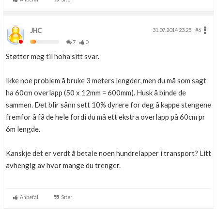
JHC
31.07.2014 23.25
#6
7
0
Støtter meg til hoha sitt svar.
Ikke noe problem å bruke 3 meters lengder, men du må som sagt
ha 60cm overlapp (50 x 12mm = 600mm). Husk å binde de
sammen. Det blir sånn sett 10% dyrere for deg å kappe stengene
fremfor å få de hele fordi du må ett ekstra overlapp på 60cm pr
6m lengde.
Kanskje det er verdt å betale noen hundrelapper i transport? Litt
avhengig av hvor mange du trenger.
Anbefal
Siter