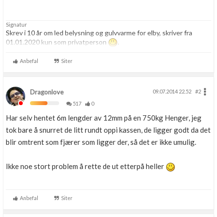
Signatur
Skrev i 10 år om led belysning og gulvvarme for elby, skriver fra
01.01.2020 kun som privatperson
.
Anbefal
Siter
Dragonlove
09.07.2014 22.52
#2
517
0
Har selv hentet 6m lengder av 12mm på en 750kg Henger, jeg
tok bare å snurret de litt rundt oppi kassen, de ligger godt da det
blir omtrent som fjærer som ligger der, så det er ikke umulig.
Ikke noe stort problem å rette de ut etterpå heller
Anbefal
Siter