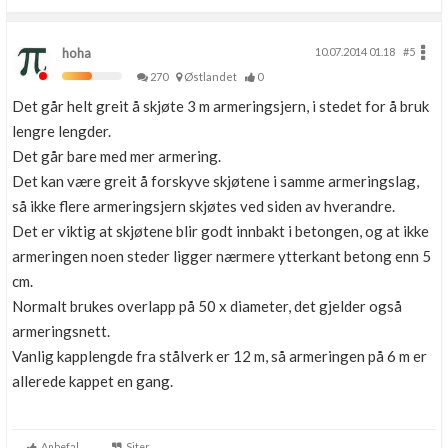
hoha
10.07.2014 01.18
#5
270
Østlandet
0
Det går helt greit å skjøte 3 m armeringsjern, i stedet for å bruk
lengre lengder.
Det går bare med mer armering.
Det kan være greit å forskyve skjøtene i samme armeringslag,
så ikke flere armeringsjern skjøtes ved siden av hverandre.
Det er viktig at skjøtene blir godt innbakt i betongen, og at ikke
armeringen noen steder ligger nærmere ytterkant betong enn 5
cm.
Normalt brukes overlapp på 50 x diameter, det gjelder også
armeringsnett.
Vanlig kapplengde fra stålverk er 12 m, så armeringen på 6 m er
allerede kappet en gang.
Anbefal
Siter