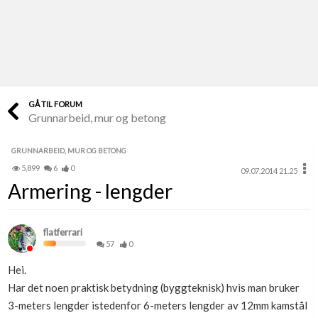
Last opp selv
Ta vare på fargekoder og kvitteringer
Verdi & økonomi
Din største investering
GÅ TIL FORUM
Grunnarbeid, mur og betong
Finn håndverkere
Søk blant 9000 bedrifter
GRUNNARBEID, MUR OG BETONG
5,899
6
0
09.07.2014 21.25
Papirer som mangler
Armering - lengder
Skaff dokumentasjon som mangler
Kundeservice
flatferrari
Få svar på det du lurer på
57
0
Hei.
Kom i gang med Boligmappa
Har det noen praktisk betydning (byggteknisk) hvis man bruker
Se din bolig? Klikk her
3-meters lengder istedenfor 6-meters lengder av 12mm kamstål