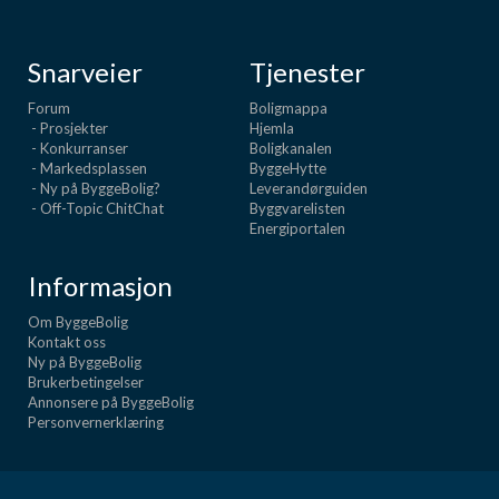
Snarveier
Tjenester
Forum
Boligmappa
- Prosjekter
Hjemla
- Konkurranser
Boligkanalen
- Markedsplassen
ByggeHytte
- Ny på ByggeBolig?
Leverandørguiden
- Off-Topic ChitChat
Byggvarelisten
Energiportalen
Informasjon
Om ByggeBolig
Kontakt oss
Ny på ByggeBolig
Brukerbetingelser
Annonsere på ByggeBolig
Personvernerklæring