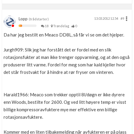
Lopp
13.03.2012 12.54
#9
(trådstarter)
18
Trøndelag
0
Da har jeg bestilt en Meaco DD8L, så får vi se om det hjelper.
Jurgh909: Slik jeg har forstått det er fordel med en slik
rotasjonsfukter at man ikke trenger oppvarming, og at den også
produserer litt varme. Fordel for meg som har kald kjeller hvor
det står frostvakt for å hindre at rør fryser om vinteren.
Harald1966: Meaco som trekker opptil 8l/døgn er ikke dyrere
enn Woods, bestilte for 2600. Og ved litt høyere temp er visst
billige kompressoravfuktere mye mer effektive enn billige
rotasjonsavfuktere.
Kommer med en liten tilbakemelding når avfukteren er på plass