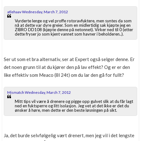
atlehaav Wednesday, March 7, 2012
Vurderte lenge og vel proffe rotoravfuktere, men syntes da som
nå at dette var dyre greier. Som en midlertidig sak kjøpte jeg en
ZIBRO DD108 (kjøpte denne på netonnet). Virker ned til 0 (etter
dette fryser jo som kjent vannet som havner i beholderen..).
Ser ut som et bra alternativ, ser at Expert også selger denne. Er
det noen grunn til at du kjører den på lav effekt? Og er er den
like effektiv som Meaco (8l 24t) om du lar den gå for fullt?
Mismatch Wednesday, March 7, 2012
Mitt tips vil være å drenere og pigge opp gulvet slik at du får lagt
ned en fuktsperre og litt isolasjon. Jeg vet at det ikke er det du
ønsker å høre, men dette er den beste løsningen på sikt.
Ja, det burde selvfølgelig vært drenert, men jeg vil i det lengste