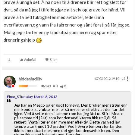
prøve å unngå det. Å ha noen til å drenere blir rett og slett for
dyrt, så da må jeg i tilfelle gjøre alt selv og grave for hånd. Vil
prøve å få ned fuktigheten med avfukter, lede unna
overflatevann,og vann fra takrenner og sånt først, så får jeg se.
Mulig jeg starter en ny tråd utpå sommeren og spør etter
dreneringshjelp
1
Anbefal
Siter
hiddenfacility
07.03.2012 19.10
#5
343
N
0
Einar_S Tuesday, March 6, 2012
Jeg har en Meaco og er godt fornøyd. Den bruker mer strøm enn
min kondensavfukter men er så mye mer effektiv at den tar det
igjen. Ved å sette dem i samme rom har jeg fått ut 8l fra Meaco
på samme tid (24t) som kondensavfukteren fikk ut 0,6l. Så
regnet i Watt/liter er den mye mer effektiv. Dette var ved lav
temperatur (rundt 10 grader). Ved høyere temperatur tar den
ikke ut merkbart mer, men det gjør kondensavfukteren. Den
virker ikke i det hele tatt ved 5 grader.