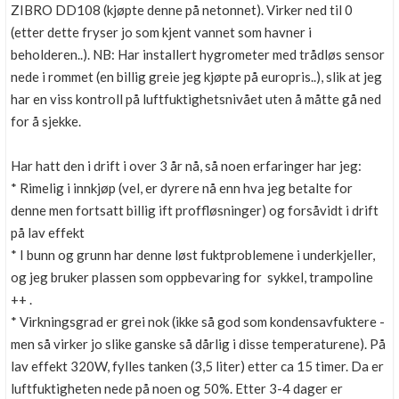
ZIBRO DD108 (kjøpte denne på netonnet). Virker ned til 0
(etter dette fryser jo som kjent vannet som havner i
beholderen..). NB: Har installert hygrometer med trådløs sensor
nede i rommet (en billig greie jeg kjøpte på europris..), slik at jeg
har en viss kontroll på luftfuktighetsnivået uten å måtte gå ned
for å sjekke.
Har hatt den i drift i over 3 år nå, så noen erfaringer har jeg:
* Rimelig i innkjøp (vel, er dyrere nå enn hva jeg betalte for
denne men fortsatt billig ift proffløsninger) og forsåvidt i drift
på lav effekt
* I bunn og grunn har denne løst fuktproblemene i underkjeller,
og jeg bruker plassen som oppbevaring for sykkel, trampoline
++ .
* Virkningsgrad er grei nok (ikke så god som kondensavfuktere -
men så virker jo slike ganske så dårlig i disse temperaturene). På
lav effekt 320W, fylles tanken (3,5 liter) etter ca 15 timer. Da er
luftfuktigheten nede på noen og 50%. Etter 3-4 dager er