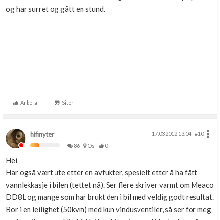
og har surret og gått en stund.
Anbefal
Siter
hifinyter
17.03.2012 13.04
#10
86
Os
0
Hei
Har også vært ute etter en avfukter, spesielt etter å ha fått
vannlekkasje i bilen (tettet nå). Ser flere skriver varmt om Meaco
DD8L og mange som har brukt den i bil med veldig godt resultat.
Bor i en leilighet (50kvm) med kun vindusventiler, så ser for meg