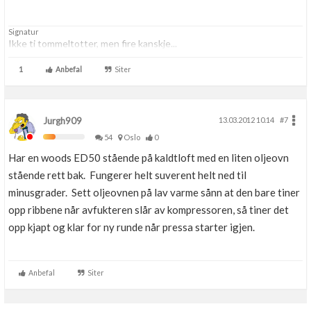
Signatur
Ikke ti tommeltotter, men fire kanskje...
1
Anbefal
Siter
Jurgh909
13.03.2012 10.14
#7
54
Oslo
0
Har en woods ED50 stående på kaldtloft med en liten oljeovn
stående rett bak. Fungerer helt suverent helt ned til
minusgrader. Sett oljeovnen på lav varme sånn at den bare tiner
opp ribbene når avfukteren slår av kompressoren, så tiner det
opp kjapt og klar for ny runde når pressa starter igjen.
Anbefal
Siter