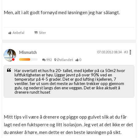
Men, alt i alt godt fornøyd med løsningen jeg har sålangt.
Anbefal
Siter
Mismatch
07.03.2012 08.34
#3
992
Østlandet
0
Har overtatt et hus fra 20- tallet, med kjeller på ca 50m2 hvor
luftfuktigheten er høy. Ligger jevnt på over 90% ved en
temperatur på 4-5 grader. Det er god lufting i kjelleren, 7
ventiler. Ser ut som det meste av fukten trekker opp gjennom
gulv, og nederst langs den ene veggen. Det er ikke aktuelt å
drenere rundt huset
Mitt tips vil være å drenere og pigge opp gulvet slik at du får
lagt ned en fuktsperre og litt isolasjon. Jeg vet at det ikke er det
du ønsker å høre, men dette er den beste løsningen på sikt.