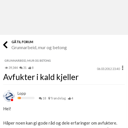
Last opp selv
Ta vare på fargekoder og kvitteringer
Verdi & økonomi
Din største investering
GÅ TIL FORUM
Grunnarbeid, mur og betong
Finn håndverkere
Søk blant 9000 bedrifter
GRUNNARBEID, MUR OG BETONG
39,344
31
8
06.03.2012 23.40
Papirer som mangler
Avfukter i kald kjeller
Skaff dokumentasjon som mangler
Kundeservice
Lopp
Få svar på det du lurer på
18
Trøndelag
4
Hei!
Kom i gang med Boligmappa
Se din bolig? Klikk her
Håper noen kan gi gode råd og dele erfaringer om avfuktere.