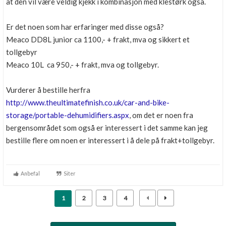
at den vil være veldig kjekk i kombinasjon med klestørk også.
Er det noen som har erfaringer med disse også?
Meaco DD8L junior ca 1100,- + frakt, mva og sikkert et
tollgebyr
Meaco 10L ca 950,- + frakt, mva og tollgebyr.
Vurderer å bestille herfra
http://www.theultimatefinish.co.uk/car-and-bike-
storage/portable-dehumidifiers.aspx
, om det er noen fra
bergensområdet som også er interessert i det samme kan jeg
bestille flere om noen er interessert i å dele på frakt+tollgebyr.
Anbefal
Siter
1
2
3
4