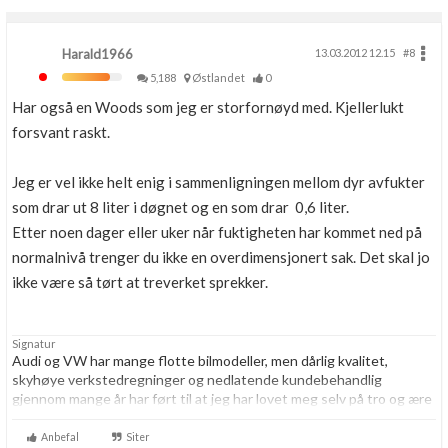
Harald1966
13.03.2012 12.15
#8
5,188
Østlandet
0
Har også en Woods som jeg er storfornøyd med. Kjellerlukt
forsvant raskt.
Jeg er vel ikke helt enig i sammenligningen mellom dyr avfukter
som drar ut 8 liter i døgnet og en som drar 0,6 liter.
Etter noen dager eller uker når fuktigheten har kommet ned på
normalnivå trenger du ikke en overdimensjonert sak. Det skal jo
ikke være så tørt at treverket sprekker.
Signatur
Audi og VW har mange flotte bilmodeller, men dårlig kvalitet,
skyhøye verkstedregninger og nedlatende kundebehandlig
gjennom mange år har ført til at jeg har lovet meg selv på tro og ære
at jeg resten av livet aldri skal kjøpe noe som helst hos VAG igjen.
Aldri.
Anbefal
Siter