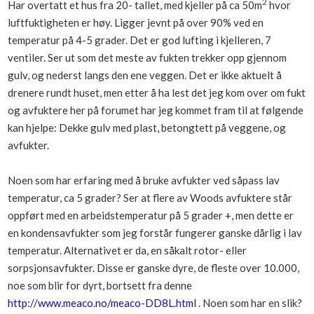
2
Har overtatt et hus fra 20- tallet, med kjeller på ca 50m
hvor
Boligmappa+
luftfuktigheten er høy. Ligger jevnt på over 90% ved en
Nytt
Få mer ut av Boligmappa
temperatur på 4-5 grader. Det er god lufting i kjelleren, 7
ventiler. Ser ut som det meste av fukten trekker opp gjennom
gulv, og nederst langs den ene veggen. Det er ikke aktuelt å
drenere rundt huset, men etter å ha lest det jeg kom over om fukt
og avfuktere her på forumet har jeg kommet fram til at følgende
kan hjelpe: Dekke gulv med plast, betongtett på veggene, og
avfukter.
Noen som har erfaring med å bruke avfukter ved såpass lav
temperatur, ca 5 grader? Ser at flere av Woods avfuktere står
oppført med en arbeidstemperatur på 5 grader +, men dette er
en kondensavfukter som jeg forstår fungerer ganske dårlig i lav
temperatur. Alternativet er da, en såkalt rotor- eller
sorpsjonsavfukter. Disse er ganske dyre, de fleste over 10.000,
noe som blir for dyrt, bortsett fra denne
http://www.meaco.no/meaco-DD8L.html
. Noen som har en slik?