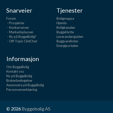
Snarveier
Tjenester
Forum
Boligmappa
- Prosjekter
Hjemla
- Konkurranser
Boligkanalen
- Markedsplassen
ByggeHytte
- Ny på ByggeBolig?
Leverandørguiden
- Off-Topic ChitChat
Byggvarelisten
Energiportalen
Informasjon
Om ByggeBolig
Kontakt oss
Ny på ByggeBolig
Brukerbetingelser
Annonsere på ByggeBolig
Personvernerklæring
© 2026
Byggebolig AS