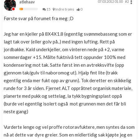
atlehaav
07.03.2012 01.00
#2
15
Indre troms
0
Første svar på forumet fra meg ;D
Jeg har en kjeller på 8X4X1.8 (egentlig svømmebasseng som er
lagt tak over (eller golv på..) med ingen lufting. Rett på
jordbakke. Kald underkjeller, om vinteren nede på +2, varme
sommerdager +15. Målte fuktnivå tett oppunder 100% med
kondensering mot tak. Satte først inn en avtrekksvifte (opp
gjennom tak/gulv til naboromog ut). Hjalp fint lite (trakk
egentlig enda mer fukt opp av grunn). Tok deretter en skikkelig
runde for 3 år siden. Fjernet ALT oppråtnet organisk materiale,
planerte med pukk og settelag, la tykk bygningsplast oppå
(burde vel egentlig isolert også mot grunnen men det får bli
neste gang)
Vurderte lenge og vel proffe rotoravfuktere, men syntes da som
nå at dette var dyre greier. Som en midlertidig sak kjøpte jeg en