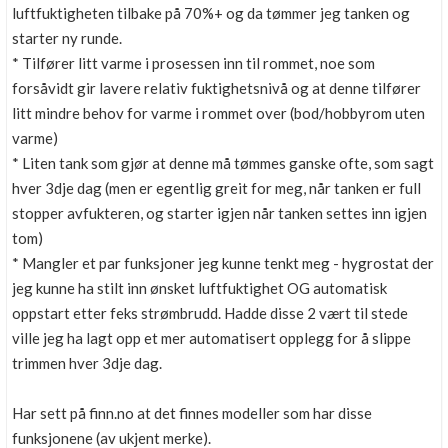
luftfuktigheten tilbake på 70%+ og da tømmer jeg tanken og
starter ny runde.
* Tilfører litt varme i prosessen inn til rommet, noe som
forsåvidt gir lavere relativ fuktighetsnivå og at denne tilfører
litt mindre behov for varme i rommet over (bod/hobbyrom uten
varme)
* Liten tank som gjør at denne må tømmes ganske ofte, som sagt
hver 3dje dag (men er egentlig greit for meg, når tanken er full
stopper avfukteren, og starter igjen når tanken settes inn igjen
tom)
* Mangler et par funksjoner jeg kunne tenkt meg - hygrostat der
jeg kunne ha stilt inn ønsket luftfuktighet OG automatisk
oppstart etter feks strømbrudd. Hadde disse 2 vært til stede
ville jeg ha lagt opp et mer automatisert opplegg for å slippe
trimmen hver 3dje dag.
Har sett på finn.no at det finnes modeller som har disse
funksjonene (av ukjent merke).