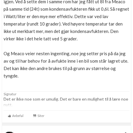
igjen. Ved å sette dem i samme rom har jeg fått ut 8l fra Meaco
på samme tid (24t) som kondensavfukteren fikk ut 0,6l. Så regnet
i Watt/liter er den mye mer effektiv. Dette var ved lav
temperatur (rundt 10 grader). Ved høyere temperatur tar den
ikke ut merkbart mer, men det gjør kondensavfukteren. Den
virker ikke i det hele tatt ved 5 grader.
Og Meaco veier nesten ingenting, noe jeg setter pris på da jeg
av og til har behov for å avfukte inne i en bil som står lagret ute.
Det kan ikke den andre brukes til på grunn av størrelse og
tyngde.
Signatur
Det er ikke noe som er umulig. Det er bare en mulighet til å lære noe
nytt.
Anbefal
Siter