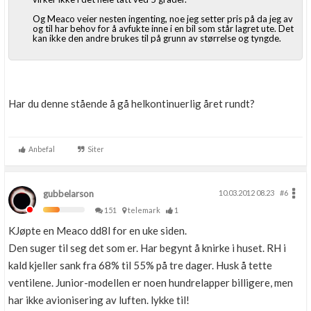
Og Meaco veier nesten ingenting, noe jeg setter pris på da jeg av
og til har behov for å avfukte inne i en bil som står lagret ute. Det
kan ikke den andre brukes til på grunn av størrelse og tyngde.
Har du denne stående å gå helkontinuerlig året rundt?
Anbefal
Siter
gubbelarson
10.03.2012 08.23
#6
151
telemark
1
KJøpte en Meaco dd8l for en uke siden.
Den suger til seg det som er. Har begynt å knirke i huset. RH i
kald kjeller sank fra 68% til 55% på tre dager. Husk å tette
ventilene. Junior-modellen er noen hundrelapper billigere, men
har ikke avionisering av luften. lykke til!