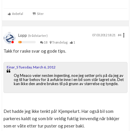
Anbefal
Siter
Lopp
07.03.2012 18.21
#4
(trådstarter)
18
Trøndelag
1
Takk for raske svar og gode tips.
Einar_S Tuesday, March 6, 2012
Og Meaco veier nesten ingenting, noe jeg setter pris på da jeg av
og til har behov for å avfukte inne i en bil som står lagret ute. Det
kan ikke den andre brukes til på grunn av størrelse og tyngde.
Det hadde jeg ikke tenkt på! Kjempelurt. Har også bil som
parkeres kaldt og som blir veldig fuktig innvendig når bikkjer
som er våte etter tur puster og peser baki.