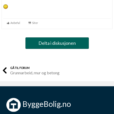
Anbefal
Siter
Delta i diskusjonen
GÅ TIL FORUM
Grunnarbeid, mur og betong
ByggeBolig.no