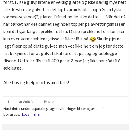
først. Disse gulvplatene er veldig glatte og ikke særlig mye heft
Boligmappa+
i de. Resten av gulvet er det lagt varmekabler oppå 3mm tykke
Nytt
Få mer ut av Boligmappa
varmeavvisende(?) plater. Primet heller ikke dette ...... Når det nå
har tørket har det dannet seg noen topper på avrettingsmassen
som det går lange sprekker ut fra. Disse sprekkene forekommer
kun over varmekablene, disse er ikke slått på
Skulle gjerne
lagt fliser oppå dette gulvet, men vet ikke helt om jeg tør dette,
litt bekymret for at gulvet skal røre litt på seg og ødelegge
flisene. Dette er fliser til 400 per m2, noe jeg ikke har råd til å
ødelegge.
Alle tips og hjelp mottas med takk!
1
Anbefal
Siter
Husk dette under oppussing:
Lagre kvitteringer, bilder og avtaler i
Boligmappa.
Logg inn her