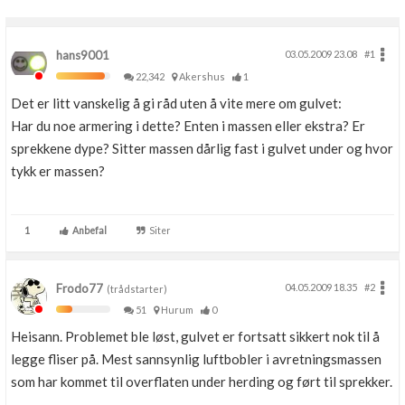
hans9001
03.05.2009 23.08
#1
22,342
Akershus
1
Det er litt vanskelig å gi råd uten å vite mere om gulvet:
Har du noe armering i dette? Enten i massen eller ekstra? Er
sprekkene dype? Sitter massen dårlig fast i gulvet under og hvor
tykk er massen?
1
Anbefal
Siter
Frodo77
04.05.2009 18.35
#2
(trådstarter)
51
Hurum
0
Heisann. Problemet ble løst, gulvet er fortsatt sikkert nok til å
legge fliser på. Mest sannsynlig luftbobler i avretningsmassen
som har kommet til overflaten under herding og ført til sprekker.