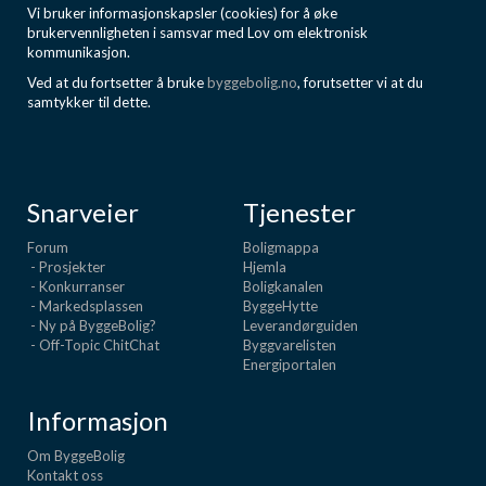
Vi bruker informasjonskapsler (cookies) for å øke
brukervennligheten i samsvar med Lov om elektronisk
kommunikasjon.
Ved at du fortsetter å bruke
byggebolig.no
, forutsetter vi at du
samtykker til dette.
Snarveier
Tjenester
Forum
Boligmappa
- Prosjekter
Hjemla
- Konkurranser
Boligkanalen
- Markedsplassen
ByggeHytte
- Ny på ByggeBolig?
Leverandørguiden
- Off-Topic ChitChat
Byggvarelisten
Energiportalen
Informasjon
Om ByggeBolig
Kontakt oss