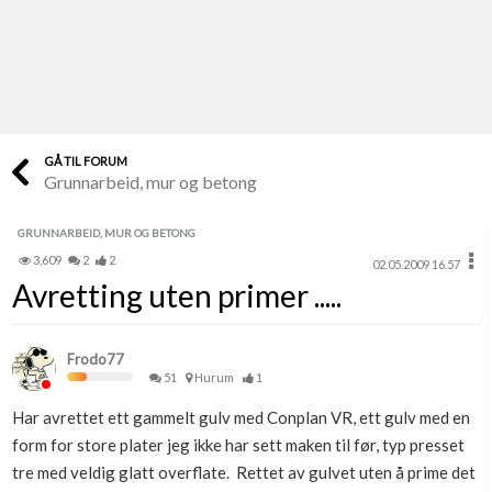
Last opp selv
Ta vare på fargekoder og kvitteringer
Verdi & økonomi
Din største investering
GÅ TIL FORUM
Grunnarbeid, mur og betong
Finn håndverkere
Søk blant 9000 bedrifter
GRUNNARBEID, MUR OG BETONG
3,609
2
2
02.05.2009 16.57
Papirer som mangler
Avretting uten primer .....
Skaff dokumentasjon som mangler
Kundeservice
Frodo77
Få svar på det du lurer på
51
Hurum
1
Har avrettet ett gammelt gulv med Conplan VR, ett gulv med en
Kom i gang med Boligmappa
form for store plater jeg ikke har sett maken til før, typ presset
Se din bolig? Klikk her
tre med veldig glatt overflate. Rettet av gulvet uten å prime det